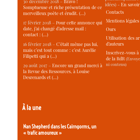
30 décembre 2018 –
Bravo !
idées) -
En savoi
Somptueuse et riche présentation de ce
Contacts
merveilleux poète et érudit. (…)
Mentions légales
17 février 2018 –
Pour cette annonce qui
date, j’ai changé d’adresse mail :
Ours
contact : (…)
Utilisation des ar
d’auteurs
16 février 2018 –
C’était même pas lui,
mais c’est tout comme : c’est Aurélie
Inscrivez-vous à 
Filipetti qui a (…)
de la RdR
(Envoye
ni contenu)
29 août 2017 –
Encore un grand merci à
la Revue des Ressources, à Louise
Desrenards et (…)
À la une
Nan Shepherd dans les Cairngorms, un
« trafic amoureux »