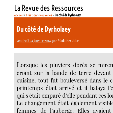
La Revue des Ressources
Accueil
>
Création
>
Nouvelles
>
Du côté de Dyrholaey
Du côté de Dyrholaey
vendredi 24 janvier 2014
, par
Mado Berthier
L
orsque les pluviers dorés se miren
criant sur la bande de terre devant 
cuisine, tout fut bouleversé dans le 
printemps était arrivé et il balaya l
qui s’était emparé d’elle pendant ces lo
Le changement était également visible
femmes de l’auberge. Elles avaient