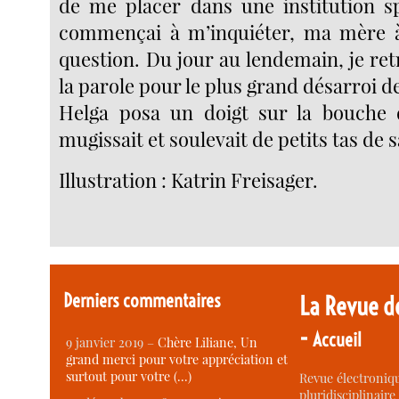
de me placer dans une institution spé
commençai à m’inquiéter, ma mère à 
question. Du jour au lendemain, je ret
la parole pour le plus grand désarroi 
Helga posa un doigt sur la bouche d
mugissait et soulevait de petits tas de s
Illustration : Katrin Freisager.
Derniers commentaires
La Revue d
-
Accueil
9 janvier 2019 –
Chère Liliane, Un
grand merci pour votre appréciation et
surtout pour votre (…)
Revue électroniqu
pluridisciplinaire 