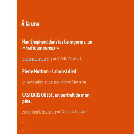
À la une
Nan Shepherd dans les Cairngorms, un
« trafic amoureux »
7 décembre 2025
, par
Cécile Vibarel
Pierre Mottron - I almost died
23 novembre 2025
, par
Pierre Mottron
CASTERUS OUEST, un portrait de mon
père.
29 septembre 2025
, par
Nicolas Losson
<
>