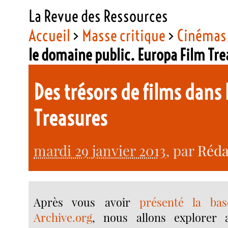
La Revue des Ressources
Accueil
>
Masse critique
>
Cinémas 
le domaine public. Europa Film Tr
Des trésors de films dans
Treasures
mardi 29 janvier 2013
, par
Réda
Après vous avoir
présenté la ba
Archive.org
, nous allons explorer 