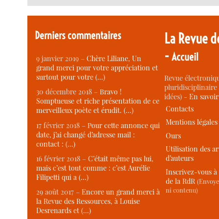
Derniers commentaires
La Revue d
-
Accueil
9 janvier 2019 –
Chère Liliane, Un
grand merci pour votre appréciation et
surtout pour votre (…)
Revue électroniqu
pluridisciplinaire 
30 décembre 2018 –
Bravo !
idées) -
En savoi
Somptueuse et riche présentation de ce
Contacts
merveilleux poète et érudit. (…)
Mentions légales
17 février 2018 –
Pour cette annonce qui
date, j’ai changé d’adresse mail :
Ours
contact : (…)
Utilisation des ar
d’auteurs
16 février 2018 –
C’était même pas lui,
mais c’est tout comme : c’est Aurélie
Inscrivez-vous à 
Filipetti qui a (…)
de la RdR
(Envoye
ni contenu)
29 août 2017 –
Encore un grand merci à
la Revue des Ressources, à Louise
Desrenards et (…)