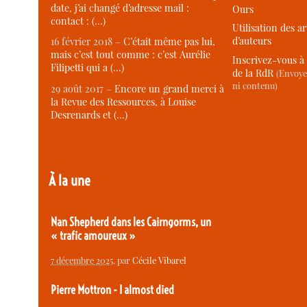
date, j’ai changé d’adresse mail :
Ours
contact : (…)
Utilisation des ar
d’auteurs
16 février 2018 –
C’était même pas lui,
mais c’est tout comme : c’est Aurélie
Inscrivez-vous à 
Filipetti qui a (…)
de la RdR
(Envoye
ni contenu)
29 août 2017 –
Encore un grand merci à
la Revue des Ressources, à Louise
Desrenards et (…)
À la une
Nan Shepherd dans les Cairngorms, un
« trafic amoureux »
7 décembre 2025
, par
Cécile Vibarel
Pierre Mottron - I almost died