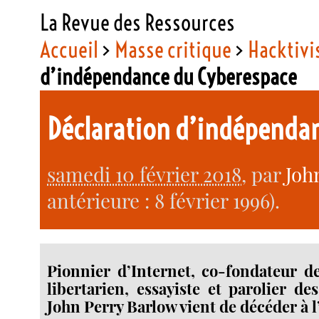
La Revue des Ressources
Accueil
>
Masse critique
>
Hacktiv
d’indépendance du Cyberespace
Déclaration d’indépenda
samedi 10 février 2018
, par
Joh
antérieure : 8 février 1996).
Pionnier d’Internet, co-fondateur de
libertarien, essayiste et parolier de
John Perry Barlow vient de décéder à l