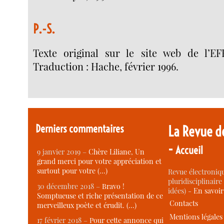
P.-S.
Texte original sur le site web de l’EFF
Traduction : Hache, février 1996.
Derniers commentaires
La Revue d
-
Accueil
9 janvier 2019 –
Chère Liliane, Un
grand merci pour votre appréciation et
surtout pour votre (…)
Revue électroniqu
pluridisciplinaire 
30 décembre 2018 –
Bravo !
idées) -
En savoi
Somptueuse et riche présentation de ce
Contacts
merveilleux poète et érudit. (…)
Mentions légales
17 février 2018 –
Pour cette annonce qui