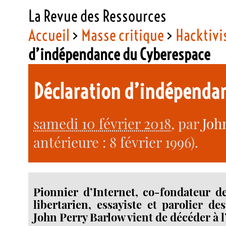
La Revue des Ressources
Accueil
>
Masse critique
>
Hacktiv
d’indépendance du Cyberespace
Déclaration d’indépenda
samedi 10 février 2018
, par
Joh
antérieure : 8 février 1996).
Pionnier d’Internet, co-fondateur de
libertarien, essayiste et parolier de
John Perry Barlow vient de décéder à l