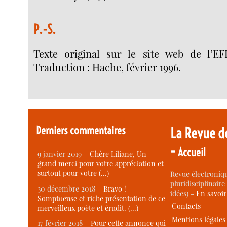
P.-S.
Texte original sur le site web de l’EFF
Traduction : Hache, février 1996.
Derniers commentaires
La Revue d
-
Accueil
9 janvier 2019 –
Chère Liliane, Un
grand merci pour votre appréciation et
surtout pour votre (…)
Revue électroniqu
pluridisciplinaire 
30 décembre 2018 –
Bravo !
idées) -
En savoi
Somptueuse et riche présentation de ce
Contacts
merveilleux poète et érudit. (…)
Mentions légales
17 février 2018 –
Pour cette annonce qui