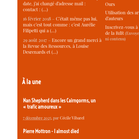
date, j’ai changé d’adresse mail :
Ours
contact : (…)
Utilisation des ar
d’auteurs
16 février 2018 –
C’était même pas lui,
mais c’est tout comme : c’est Aurélie
Inscrivez-vous à 
Filipetti qui a (…)
de la RdR
(Envoye
ni contenu)
29 août 2017 –
Encore un grand merci à
la Revue des Ressources, à Louise
Desrenards et (…)
À la une
Nan Shepherd dans les Cairngorms, un
« trafic amoureux »
7 décembre 2025
, par
Cécile Vibarel
Pierre Mottron - I almost died