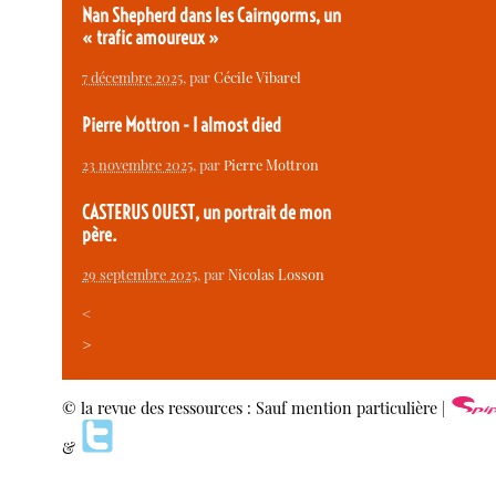
Nan Shepherd dans les Cairngorms, un
« trafic amoureux »
7 décembre 2025
, par
Cécile Vibarel
Pierre Mottron - I almost died
23 novembre 2025
, par
Pierre Mottron
CASTERUS OUEST, un portrait de mon
père.
29 septembre 2025
, par
Nicolas Losson
<
>
© la revue des ressources : Sauf mention particulière |
&