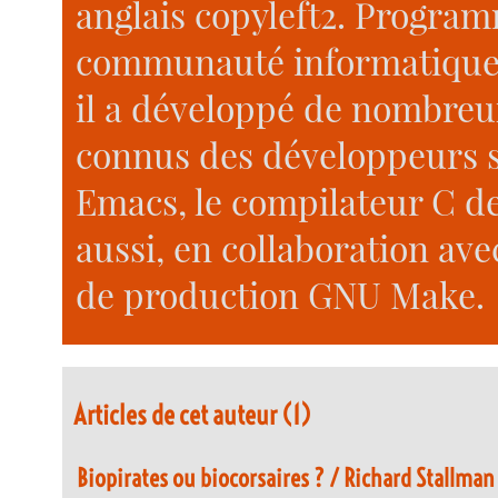
anglais copyleft2. Progr
communauté informatique a
il a développé de nombreux 
connus des développeurs s
Emacs, le compilateur C 
aussi, en collaboration av
de production GNU Make.
Articles de cet auteur (1)
Biopirates ou biocorsaires ? / Richard Stallman