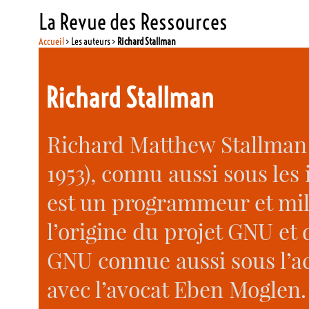
La Revue des Ressources
Accueil
> Les auteurs >
Richard Stallman
Richard Stallman
Richard Matthew Stallman 
1953), connu aussi sous les 
est un programmeur et milita
l’origine du projet GNU et 
GNU connue aussi sous l’a
avec l’avocat Eben Moglen. 