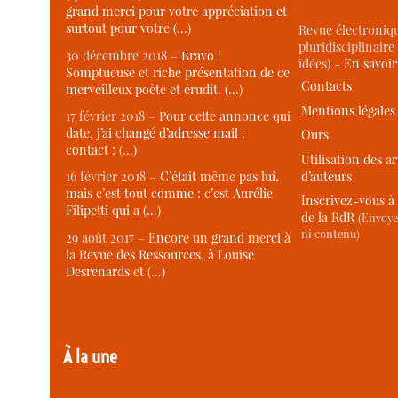
grand merci pour votre appréciation et
surtout pour votre (…)
Revue électroniqu
pluridisciplinaire 
30 décembre 2018 –
Bravo !
idées) -
En savoi
Somptueuse et riche présentation de ce
Contacts
merveilleux poète et érudit. (…)
Mentions légales
17 février 2018 –
Pour cette annonce qui
date, j’ai changé d’adresse mail :
Ours
contact : (…)
Utilisation des ar
d’auteurs
16 février 2018 –
C’était même pas lui,
mais c’est tout comme : c’est Aurélie
Inscrivez-vous à 
Filipetti qui a (…)
de la RdR
(Envoye
ni contenu)
29 août 2017 –
Encore un grand merci à
la Revue des Ressources, à Louise
Desrenards et (…)
À la une