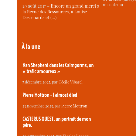
ni contenu)
29 août 2017 –
Encore un grand merci à
la Revue des Ressources, à Louise
Desrenards et (…)
À la une
Nan Shepherd dans les Cairngorms, un
« trafic amoureux »
7 décembre 2025
, par
Cécile Vibarel
Pierre Mottron - I almost died
23 novembre 2025
, par
Pierre Mottron
CASTERUS OUEST, un portrait de mon
père.
29 septembre 2025
, par
Nicolas Losson