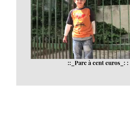
::_Parc à cent euros_: :