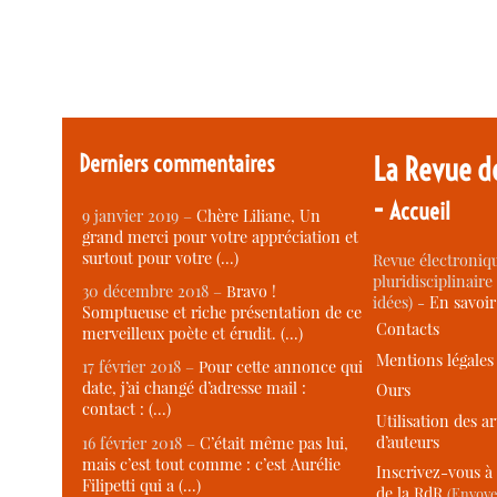
Derniers commentaires
La Revue d
-
Accueil
9 janvier 2019 –
Chère Liliane, Un
grand merci pour votre appréciation et
surtout pour votre (…)
Revue électroniqu
pluridisciplinaire 
30 décembre 2018 –
Bravo !
idées) -
En savoi
Somptueuse et riche présentation de ce
Contacts
merveilleux poète et érudit. (…)
Mentions légales
17 février 2018 –
Pour cette annonce qui
date, j’ai changé d’adresse mail :
Ours
contact : (…)
Utilisation des ar
d’auteurs
16 février 2018 –
C’était même pas lui,
mais c’est tout comme : c’est Aurélie
Inscrivez-vous à 
Filipetti qui a (…)
de la RdR
(Envoye