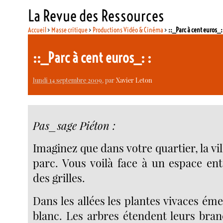
La Revue des Ressources
Accueil
>
Masse critique
>
Productions Vidéo & Cinéma
>
::_Parc à cent euros_:
::_Parc à cent euros_: :
lundi 14 septembre 2009
, par
Xavier Leton
Pas_sage Piéton :
Imaginez que dans votre quartier, la v
parc. Vous voilà face à un espace en
des grilles.
Dans les allées les plantes vivaces ém
blanc. Les arbres étendent leurs bra