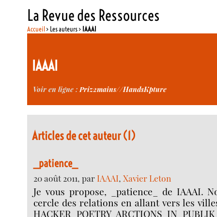
La Revue des Ressources
Accueil
> Les auteurs >
IAAAI
IAAAI
Voir en ligne :
Priz2mains//HandsKpture
Articles de cet auteur (1)
_patience_
20 août 2011, par
IAAAI
,
Xavier Leton
Je vous propose, _patience_ de IAAAI. No
cercle des relations en allant vers les vil
HACKER POETRY ARCTIONS IN PUBLIK 