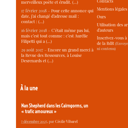
Contacts
merveilleux poète et érudit. (…)
Mentions légales
17 février 2018 –
Pour cette annonce qui
date, j’ai changé d’adresse mail :
Ours
contact : (…)
Utilisation des ar
d’auteurs
16 février 2018 –
C’était même pas lui,
mais c’est tout comme : c’est Aurélie
Inscrivez-vous à 
Filipetti qui a (…)
de la RdR
(Envoye
ni contenu)
29 août 2017 –
Encore un grand merci à
la Revue des Ressources, à Louise
Desrenards et (…)
À la une
Nan Shepherd dans les Cairngorms, un
« trafic amoureux »
7 décembre 2025
, par
Cécile Vibarel