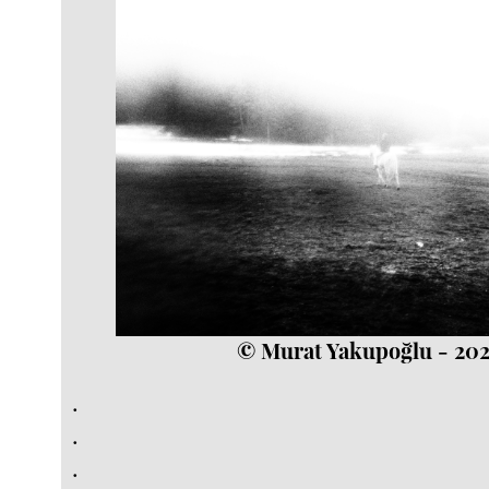
© Murat Yakupoğlu - 20
.
.
.