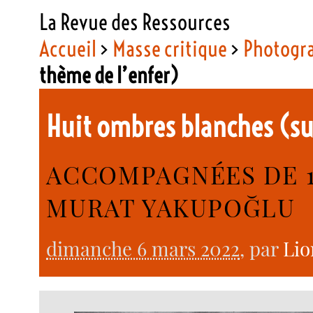
La Revue des Ressources
Accueil
>
Masse critique
>
Photogr
thème de l’enfer)
Huit ombres blanches (su
ACCOMPAGNÉES DE 
MURAT YAKUPOĞLU
dimanche 6 mars 2022
, par
Lio