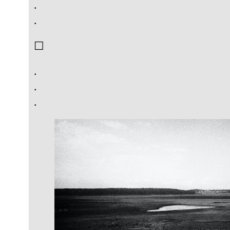
.
.
☐
.
.
.