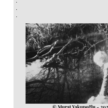
.
.
.
© Murat Yakupoğlu - 20