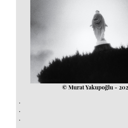
© Murat Yakupoğlu - 20
.
.
.