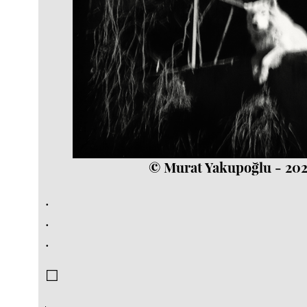
© Murat Yakupoğlu - 20
.
.
.
☐