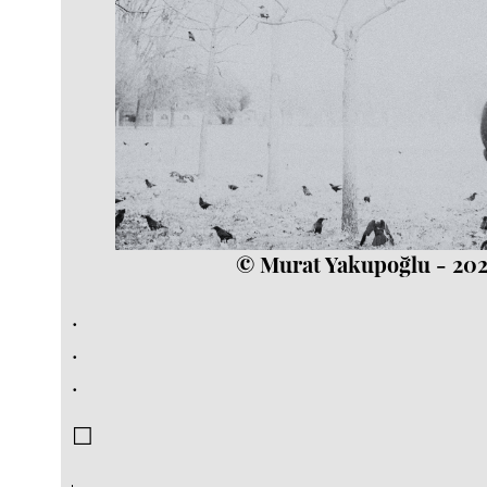
© Murat Yakupoğlu - 20
.
.
.
☐