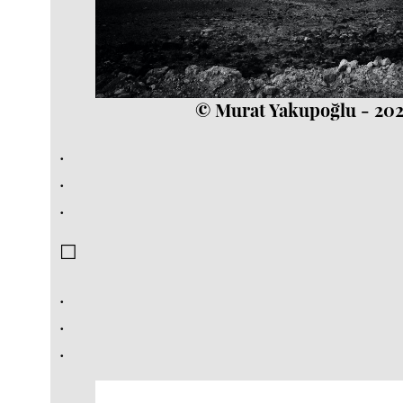
© Murat Yakupoğlu - 20
.
.
.
☐
.
.
.