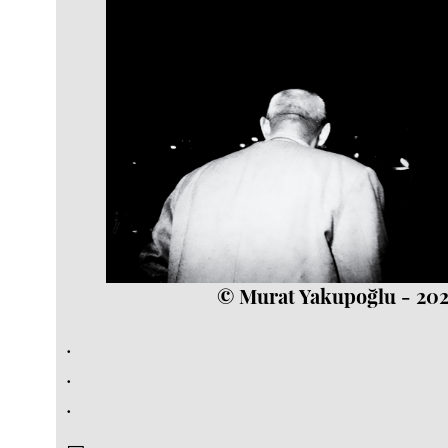
© Murat Yakupoğlu - 20
.
.
.