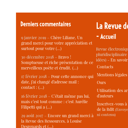
Derniers commentaires
La Revue d
-
Accueil
9 janvier 2019 –
Chère Liliane, Un
grand merci pour votre appréciation et
surtout pour votre (…)
Revue électroniqu
pluridisciplinaire 
30 décembre 2018 –
Bravo !
idées) -
En savoi
Somptueuse et riche présentation de ce
Contacts
merveilleux poète et érudit. (…)
Mentions légales
17 février 2018 –
Pour cette annonce qui
date, j’ai changé d’adresse mail :
Ours
contact : (…)
Utilisation des ar
d’auteurs
16 février 2018 –
C’était même pas lui,
mais c’est tout comme : c’est Aurélie
Inscrivez-vous à 
Filipetti qui a (…)
de la RdR
(Envoye
ni contenu)
29 août 2017 –
Encore un grand merci à
la Revue des Ressources, à Louise
Desrenards et (…)