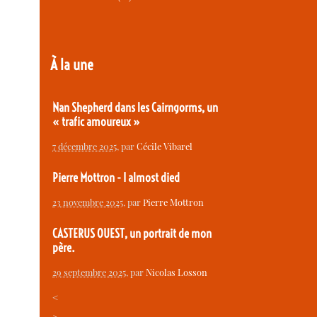
À la une
Nan Shepherd dans les Cairngorms, un
« trafic amoureux »
7 décembre 2025
, par
Cécile Vibarel
Pierre Mottron - I almost died
23 novembre 2025
, par
Pierre Mottron
CASTERUS OUEST, un portrait de mon
père.
29 septembre 2025
, par
Nicolas Losson
<