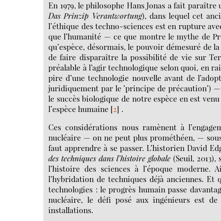
En 1979, le philosophe Hans Jonas a fait paraître
Das Prinzip Verantwortung
), dans lequel cet an
l’éthique des techno-sciences est en rupture ave
que l’humanité — ce que montre le mythe de Pro
qu’espèce, désormais, le pouvoir démesuré de la 
de faire disparaître la possibilité de vie sur Te
préalable à l’agir technologique selon quoi, en r
pire d’une technologie nouvelle avant de l’adop
juridiquement par le ’principe de précaution’) —
le succès biologique de notre espèce en est ven
l’espèce humaine
[
2
]
.
Ces considérations nous ramènent à l’engagem
nucléaire — on ne peut plus prométhéen, — sous s
faut apprendre à se passer. L’historien David E
des techniques dans l’histoire globale
(Seuil, 2013),
l’histoire des sciences à l’époque moderne. A
l’hybridation de techniques déjà anciennes. Et q
technologies : le progrès humain passe davantag
nucléaire, le défi posé aux ingénieurs est 
installations.