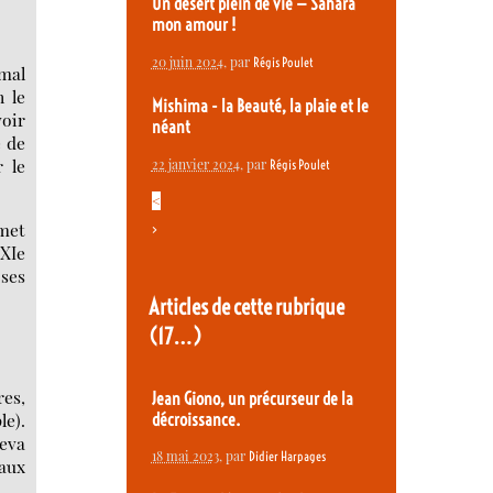
Un désert plein de vie — Sahara
mon amour !
20 juin 2024
, par
Régis Poulet
 mal
 le
Mishima - la Beauté, la plaie et le
voir
néant
e de
 le
22 janvier 2024
, par
Régis Poulet
.
<
 met
>
XXIe
 ses
Articles de cette rubrique
(17…)
res,
Jean Giono, un précurseur de la
le).
décroissance.
reva
18 mai 2023
, par
Didier Harpages
 aux