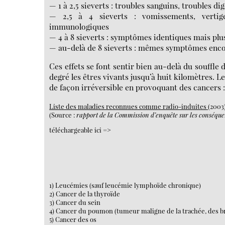
— 1 à 2,5 sieverts : troubles sanguins, troubles dig
— 2,5 à 4 sieverts : vomissements, vertige
immunologiques
— 4 à 8 sieverts : symptômes identiques mais plu
— au-delà de 8 sieverts : mêmes symptômes encore
Ces effets se font sentir bien au-delà du souffle 
degré les êtres vivants jusqu’à huit kilomètres. L
de façon irréversible en provoquant des cancers 
Liste des maladies reconnues comme radio-induites
(2003
(Source :
rapport de la Commission d’enquête sur les conséquen
téléchargeable ici =>
1) Leucémies (sauf leucémie lymphoïde chronique)
2) Cancer de la thyroïde
3) Cancer du sein
4) Cancer du poumon (tumeur maligne de la trachée, des 
5) Cancer des os