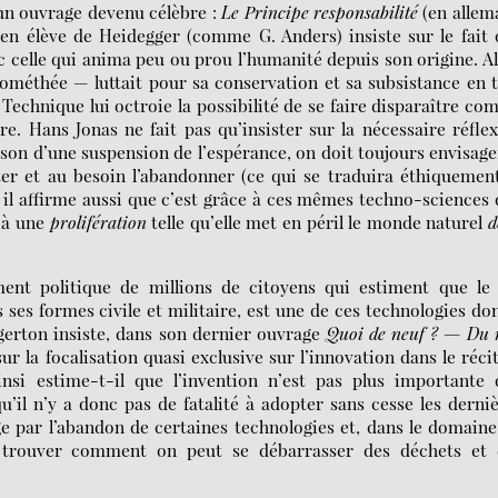
 un ouvrage devenu célèbre :
Le Principe responsabilité
(en allem
cien élève de Heidegger (comme G. Anders) insiste sur le fait
c celle qui anima peu ou prou l’humanité depuis son origine. A
méthée — luttait pour sa conservation et sa subsistance en 
Technique lui octroie la possibilité de se faire disparaître c
rre. Hans Jonas ne fait pas qu’insister sur la nécessaire réfle
aison d’une suspension de l’espérance, on doit toujours envisage
ter et au besoin l’abandonner (ce qui se traduira éthiquemen
 il affirme aussi que c’est grâce à ces mêmes techno-sciences
u à une
prolifération
telle qu’elle met en péril le monde naturel
d
ent politique de millions de citoyens qui estiment que le 
es formes civile et militaire, est une de ces technologies don
dgerton insiste, dans son dernier ouvrage
Quoi de neuf ? — Du 
 sur la focalisation quasi exclusive sur l’innovation dans le réci
insi estime-t-il que l’invention n’est pas plus importante 
u’il n’y a donc pas de fatalité à adopter sans cesse les derni
e par l’abandon de certaines technologies et, dans le domain
de trouver comment on peut se débarrasser des déchets et 