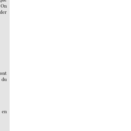
. On
éder
ont
e du
i en