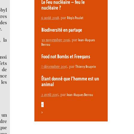
Le Feu nucléaire — feu le
nucléaire ?
obyl
ires
6 août 2018
, par
Régis Poulet
 des
e.
Biodiversité en partage
 la
30 novembre 2016
, par
Jean-Hugues
Berrou
ussi
Food not Bombs et Freegans
fets
7 décembre 2015
, par
Thierry Brugvin
e de
ance
Étant donné que l’homme est un
 les
animal
2 avril 2015
, par
Jean-Hugues Berrou
<
>
s un
rdre
 que
ique