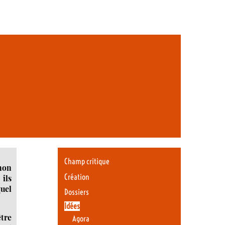
Champ critique
non
Création
 ils
uel
Dossiers
Idées
être
Agora