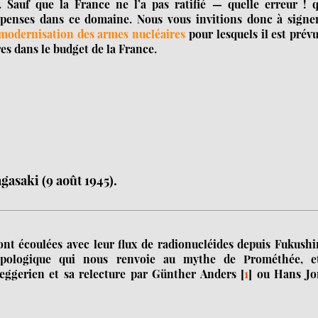
. Sauf que la France ne l’a pas ratifié — quelle erreur ! q
penses dans ce domaine. Nous vous invitions donc à signer
modernisation des armes nucléaires
pour lesquels il est prév
es dans le budget de la France.
asaki (9 août 1945).
nt écoulées avec leur flux de radionucléides depuis Fukush
ropologique qui nous renvoie au mythe de Prométhée, e
ggerien et sa relecture par Günther Anders
[
1
]
ou Hans Jo