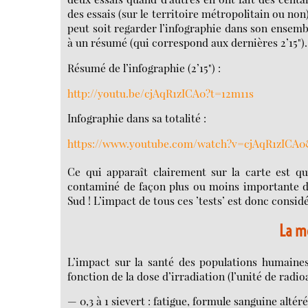
des essais (sur le territoire métropolitain ou non),
peut soit regarder l’infographie dans son ensemble
à un résumé (qui correspond aux dernières 2’15").
Résumé de l’infographie (2’15") :
http://youtu.be/cjAqR1zICA0?t=12m11s
Infographie dans sa totalité :
https://www.youtube.com/watch?v=cjAqR1zICA0
Ce qui apparaît clairement sur la carte est q
contaminé de façon plus ou moins importante de
Sud ! L’impact de tous ces ’tests’ est donc consid
La m
L’impact sur la santé des populations humaines
fonction de la dose d’irradiation (l’unité de radioa
— 0,3 à 1 sievert : fatigue, formule sanguine altér