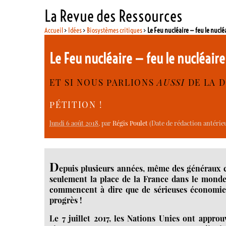
La Revue des Ressources
Accueil
>
Idées
>
Biosystèmes critiques
>
Le Feu nucléaire — feu le nuclé
Le Feu nucléaire — feu le nucléair
ET SI NOUS PARLIONS
AUSSI
DE LA D
PÉTITION !
lundi 6 août 2018
, par
Régis Poulet
(Date de rédaction antérieu
D
epuis plusieurs années, même des généraux
seulement la place de la France dans le monde 
commencent à dire que de sérieuses économies 
progrès !
Le 7 juillet 2017, les Nations Unies ont appro