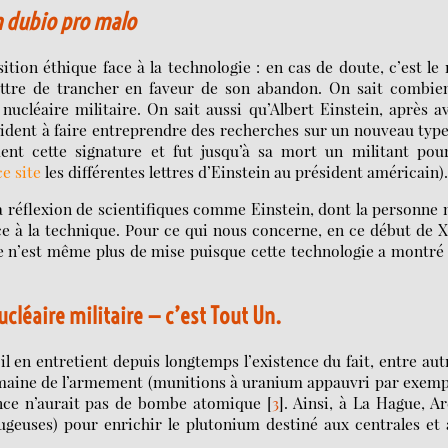
n dubio pro malo
ion éthique face à la technologie : en cas de doute, c’est le
ttre de trancher en faveur de son abandon. On sait combien
nucléaire militaire. On sait aussi qu’Albert Einstein, après a
résident à faire entreprendre des recherches sur un nouveau typ
nt cette signature et fut jusqu’à sa mort un militant pour
ce site
les différentes lettres d’Einstein au président américain)
a réflexion de scientifiques comme Einstein, dont la personne
 à la technique. Pour ce qui nous concerne, en ce début de 
ire n’est même plus de mise puisque cette technologie a montré
nucléaire militaire — c’est Tout Un.
, il en entretient depuis longtemps l’existence du fait, entre aut
domaine de l’armement (munitions à uranium appauvri par exemp
ance n’aurait pas de bombe atomique
[
3
]
. Ainsi, à La Hague, A
fugeuses) pour enrichir le plutonium destiné aux centrales et