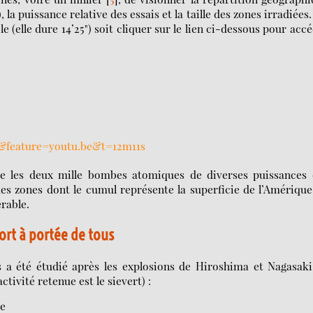
 la puissance relative des essais et la taille des zones irradiées
 (elle dure 14’25") soit cliquer sur le lien ci-dessous pour acc
&feature=youtu.be&t=12m11s
ue les deux mille bombes atomiques de diverses puissances 
s zones dont le cumul représente la superficie de l’Amériqu
érable.
ort à portée de tous
 a été étudié après les explosions de Hiroshima et Nagasak
ctivité retenue est le sievert) :
ée