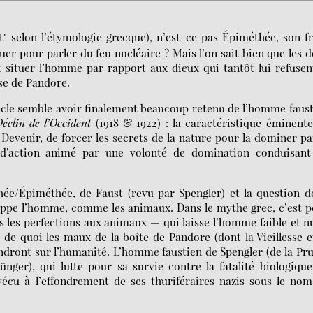
t" selon l’étymologie grecque), n’est-ce pas Épiméthée, son f
oquer pour parler du feu nucléaire ? Mais l’on sait bien que les 
ituer l’homme par rapport aux dieux qui tantôt lui refusen
ise de Pandore.
iècle semble avoir finalement beaucoup retenu de l’homme faus
éclin de l’Occident
(1918 & 1922) : la caractéristique éminent
Devenir, de forcer les secrets de la nature pour la dominer pa
d’action animé par une volonté de domination conduisant
/Épiméthée, de Faust (revu par Spengler) et la question de
rappe l’homme, comme les animaux. Dans le mythe grec, c’est 
es les perfections aux animaux — qui laisse l’homme faible et 
de quoi les maux de la boîte de Pandore (dont la Vieillesse e
andront sur l’humanité. L’homme faustien de Spengler (de la Pr
nger), qui lutte pour sa survie contre la fatalité biologiqu
rvécu à l’effondrement de ses thuriféraires nazis sous le no