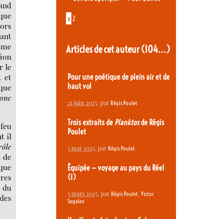
and
 que
1
2
lors
tant
omme
Articles de cet auteur
(104…)
xion
r le
t et
Pour une poétique de plein air et de
haut vol
 que
onc
21 juin 2025
, par
Régis Poulet
Trois extraits de
Planktos
de Régis
feu
Poulet
t il
rôle
5 mai 2025
, par
Régis Poulet
t de
que
Équipée — voyage au pays du Réel
ères
(1)
e du
3 mars 2025
, par
,
Régis Poulet
Victor
des
Segalen