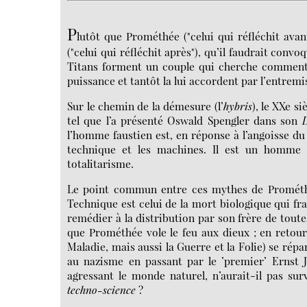
P
lutôt que Prométhée ("celui qui réfléchit avan
("celui qui réfléchit après"), qu’il faudrait conv
Titans forment un couple qui cherche comment s
puissance et tantôt la lui accordent par l’entrem
Sur le chemin de la démesure (l’
hybris
), le XXe s
tel que l’a présenté Oswald Spengler dans son
D
l’homme faustien est, en réponse à l’angoisse du 
technique et les machines. Il est un homme 
totalitarisme.
Le point commun entre ces mythes de Prométhée
Technique est celui de la mort biologique qui f
remédier à la distribution par son frère de tout
que Prométhée vole le feu aux dieux ; en retour 
Maladie, mais aussi la Guerre et la Folie) se rép
au nazisme en passant par le ’premier’ Ernst Jü
agressant le monde naturel, n’aurait-il pas su
techno-science
?