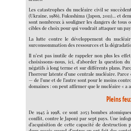
Les catastrophes du nucléaire civil se succèdent
(Ukraine, 1986), Fukushima (Japon, 2011)... et de
sont nombreux à souligner les dangers de tous ord
cibles de choix pour qui voudrait attaquer un pay
La lutte contre le développement du nucléaire
surconsommation des ressources et la dégradation
Il n’est pas inutile de rappeler non plus les eff
choisissons-nous, ici, d’aborder la question d
négatifs à long terme et sur différents plans. Pa
l’horreur latente d’une centrale nucléaire. Parce 
— de l’une et de l’autre sont pour le moins contro
domaines : on peut affirmer que le nucléaire « a a
Pleins fe
De 1945 à 1998, ce sont 2053 bombes atomiques 
conflit, contre le Japon) par sept pays. Une inf
d’acquisition de cette capacité de destruction p
deux essais quand d’autres en ont fait des centai