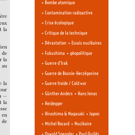
•
Bombe atomique
•
Contamination radioactive
rère
•
deux
Crise écologique
t la
•
Critique de la technique
•
•
Dévastation
Essais nucléaires
tien
•
•
e de
Fukushima
géopolitique
r la
•
Guerre d’Irak
 au
•
Guerre de Bosnie-Herzégovine
 la
•
Guerre froide / Cold war
pour
•
•
Günther Anders
Hans Jonas
nu —
t la
•
Heidegger
usse
•
•
Hiroshima & Nagasaki
Japon
e en
m de
•
•
Michel Rocard
Nucléaire
•
•
Oswald Spengler
Paul Quilès