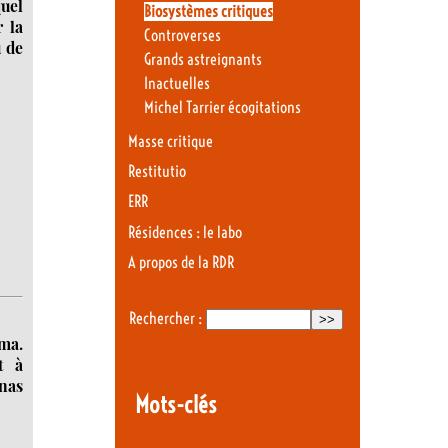
uel
Biosystèmes critiques
 la
Controverses
u de
Grands astreignants
Inactuelles
Michel Tarrier écogitations
Masse critique
Restitutio
ERR
Résidences : le labo
A propos de la RDR
Rechercher :
ima.
t à
nas
Mots-clés