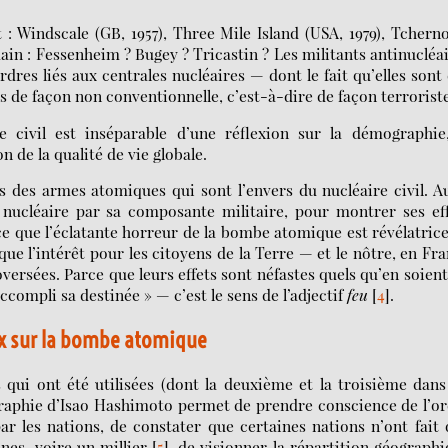
 : Windscale (GB, 1957), Three Mile Island (USA, 1979), Tchern
main : Fessenheim ? Bugey ? Tricastin ? Les militants antinucléa
res liés aux centrales nucléaires — dont le fait qu’elles sont
s de façon non conventionnelle, c’est-à-dire de façon terrorist
 civil est inséparable d’une réflexion sur la démographie,
 de la qualité de vie globale.
ets des armes atomiques qui sont l’envers du nucléaire civil. A
u nucléaire par sa composante militaire, pour montrer ses ef
rce que l’éclatante horreur de la bombe atomique est révélatric
que l’intérêt pour les citoyens de la Terre — et le nôtre, en Fr
versées. Parce que leurs effets sont néfastes quels qu’en soient
ccompli sa destinée » — c’est le sens de l’adjectif
feu
[
4
]
.
ux sur la bombe atomique
qui ont été utilisées (dont la deuxième et la troisième dan
ographie d’Isao Hashimoto permet de prendre conscience de l’o
ar les nations, de constater que certaines nations n’ont fait
nes, voire un millier
[
5
]
, de visionner la répartition géograph