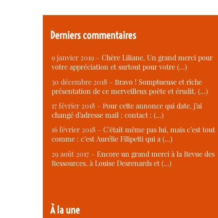
Derniers commentaires
9 janvier 2019 –
Chère Liliane, Un grand merci pour
votre appréciation et surtout pour votre (…)
30 décembre 2018 –
Bravo ! Somptueuse et riche
présentation de ce merveilleux poète et érudit. (…)
17 février 2018 –
Pour cette annonce qui date, j’ai
changé d’adresse mail : contact : (…)
16 février 2018 –
C’était même pas lui, mais c’est tout
comme : c’est Aurélie Filipetti qui a (…)
29 août 2017 –
Encore un grand merci à la Revue des
Ressources, à Louise Desrenards et (…)
À la une