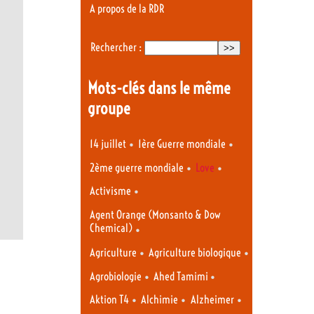
A propos de la RDR
Rechercher :
Mots-clés dans le même
groupe
•
•
14 juillet
1ère Guerre mondiale
•
•
2ème guerre mondiale
Love
•
Activisme
Agent Orange (Monsanto & Dow
Chemical)
•
•
•
Agriculture
Agriculture biologique
•
•
Agrobiologie
Ahed Tamimi
•
•
•
Aktion T4
Alchimie
Alzheimer