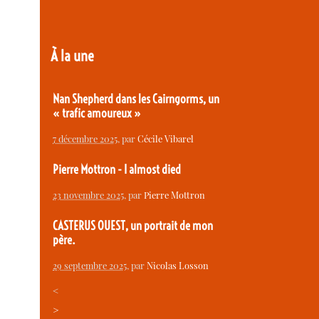
À la une
Nan Shepherd dans les Cairngorms, un
« trafic amoureux »
7 décembre 2025
, par
Cécile Vibarel
Pierre Mottron - I almost died
23 novembre 2025
, par
Pierre Mottron
CASTERUS OUEST, un portrait de mon
père.
29 septembre 2025
, par
Nicolas Losson
<
>