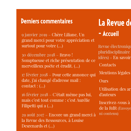
Derniers commentaires
La Revue d
-
Accueil
9 janvier 2019 –
Chère Liliane, Un
grand merci pour votre appréciation et
surtout pour votre (…)
Revue électroniqu
pluridisciplinaire 
30 décembre 2018 –
Bravo !
idées) -
En savoi
Somptueuse et riche présentation de ce
Contacts
merveilleux poète et érudit. (…)
Mentions légales
17 février 2018 –
Pour cette annonce qui
date, j’ai changé d’adresse mail :
Ours
contact : (…)
Utilisation des ar
d’auteurs
16 février 2018 –
C’était même pas lui,
mais c’est tout comme : c’est Aurélie
Inscrivez-vous à 
Filipetti qui a (…)
de la RdR
(Envoye
ni contenu)
29 août 2017 –
Encore un grand merci à
la Revue des Ressources, à Louise
Desrenards et (…)