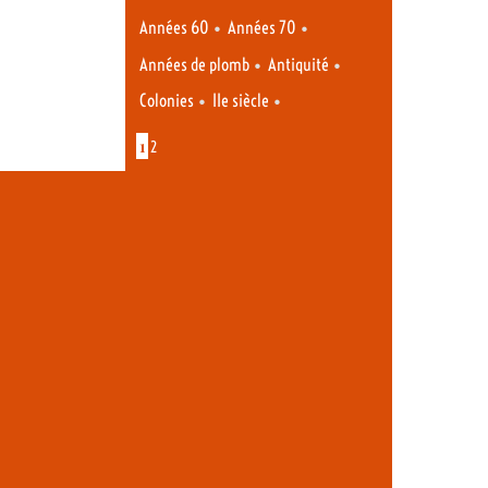
•
•
Années 60
Années 70
•
•
Années de plomb
Antiquité
•
•
Colonies
IIe siècle
1
2