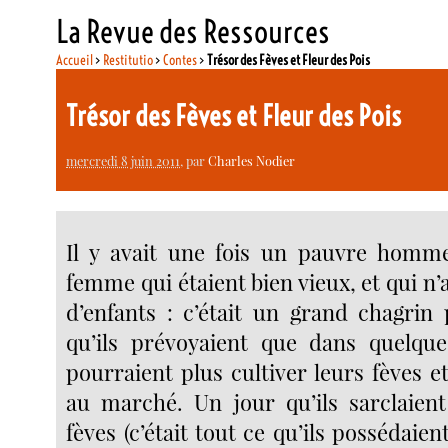
La Revue des Ressources
Accueil
>
Restitutio
>
Contes
>
Trésor des Fèves et Fleur des Pois
Trésor des Fèves et Fleur des Pois
mercredi 8 juin 2011
, par
Charles Nodier
Il y avait une fois un pauvre homm
femme qui étaient bien vieux, et qui n’
d’enfants : c’était un grand chagrin
qu’ils prévoyaient que dans quelque
pourraient plus cultiver leurs fèves et
au marché. Un jour qu’ils sarclaien
fèves (c’était tout ce qu’ils possédaien