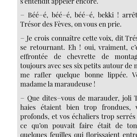
s’entendit appeler encore.
− Béé−é, béé−é, béé−é, bekki ! arrê
Trésor des Fèves, on vous en prie.
− Je crois connaître cette voix, dit Tr
se retournant. Eh ! oui, vraiment, c’
effrontée de chevrette de montag
toujours avec ses six petits autour d
me rafler quelque bonne lippée. V
madame la maraudeuse !
− Que dites−vous de marauder, joli T
haies étaient bien trop frondues, 
profonds, et vos échaliers trop serrés
ce qu’on pouvait faire était de to
quelques feuilles qui florissaient entre