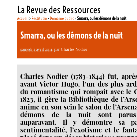
La Revue des Ressources
Accueil
>
Restitutio
>
Domaine public
>
Smarra, ou les démons de la nuit
Smarra, ou les démons de la nuit
samedi 2 avril 2011
, par
Charles Nodier
Charles Nodier (1783-1844) fut, apr
avant Victor Hugo, l’un des plus ar
du romantisme qui rompait avec le C
1823, il gère la Bibliothèque de l’Ars
anime en son sein le salon de l’Arsen
démons de la nuit sont parus
auparavant. Il y démontre sa p
sentimentalité, l’exotisme et le fant