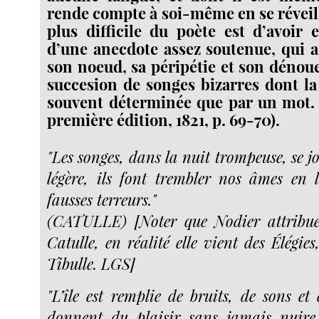
rende compte à soi-même en se réveilla
plus difficile du poète est d’avoir 
d’une anecdote assez soutenue, qui a
son noeud, sa péripétie et son déno
succesion de songes bizarres dont la 
souvent déterminée que par un mot. 
première édition, 1821, p. 69-70).
"Les songes, dans la nuit trompeuse, se j
légère, ils font trembler nos âmes en 
fausses terreurs."
(CATULLE) [Noter que Nodier attribue 
Catulle, en réalité elle vient des Élégies
Tibulle. LGS]
"L’île est remplie de bruits, de sons et
donnent du plaisir sans jamais nuire.