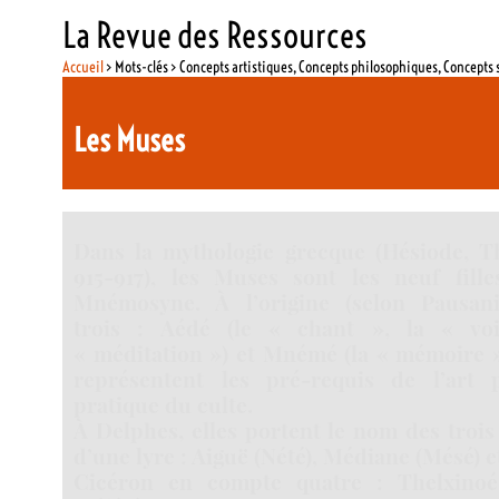
La Revue des Ressources
Accueil
> Mots-clés > Concepts artistiques, Concepts philosophiques, Concepts 
Les Muses
Dans la mythologie grecque (Hésiode, Th
915-917), les Muses sont les neuf fil
Mnémosyne. À l’origine (selon Pausania
trois : Aédé (le « chant », la « voi
« méditation ») et Mnémé (la « mémoire »
représentent les pré-requis de l’art 
pratique du culte.
À Delphes, elles portent le nom des troi
d’une lyre : Aiguë (Nété), Médiane (Mésé) e
Cicéron en compte quatre : Thelxinoé