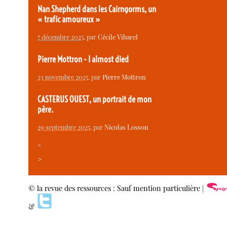
Nan Shepherd dans les Cairngorms, un
« trafic amoureux »
7 décembre 2025
, par
Cécile Vibarel
Pierre Mottron - I almost died
23 novembre 2025
, par
Pierre Mottron
CASTERUS OUEST, un portrait de mon
père.
29 septembre 2025
, par
Nicolas Losson
<
>
© la revue des ressources : Sauf mention particulière |
&