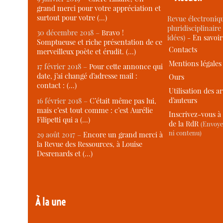
grand merci pour votre appréciation et
surtout pour votre (…)
Revue électroniqu
pluridisciplinaire 
30 décembre 2018 –
Bravo !
idées) -
En savoi
Somptueuse et riche présentation de ce
Contacts
merveilleux poète et érudit. (…)
Mentions légales
17 février 2018 –
Pour cette annonce qui
date, j’ai changé d’adresse mail :
Ours
contact : (…)
Utilisation des ar
d’auteurs
16 février 2018 –
C’était même pas lui,
mais c’est tout comme : c’est Aurélie
Inscrivez-vous à 
Filipetti qui a (…)
de la RdR
(Envoye
ni contenu)
29 août 2017 –
Encore un grand merci à
la Revue des Ressources, à Louise
Desrenards et (…)
À la une