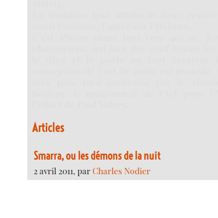
Mélété.
La tradition leur attribuait deux réside
mont Parnasse, l’autre sur l’Hélicon.
C’est Platon (dans Ion) vers 401 av. J.-
platoniciens, qui font des neuf Muses les
le dieu et le poète ou tout créateur in
conception de l’art (le poète est possédé, 
sera plus tard contestée par le class
Boileau, le mouvement de l’Art pour l’A
l’effort de Paul Valéry.
Articles
Smarra, ou les démons de la nuit
2 avril 2011, par
Charles Nodier