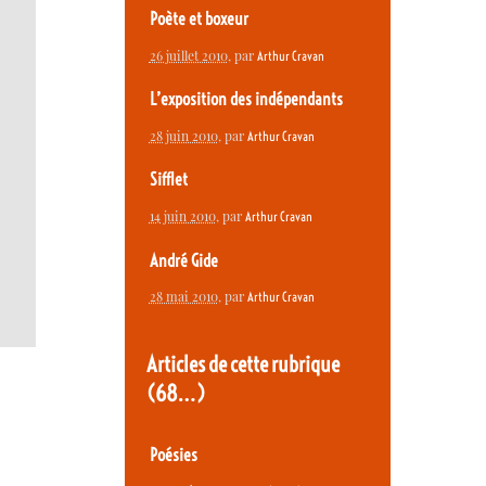
Poète et boxeur
26 juillet 2010
, par
Arthur Cravan
L’exposition des indépendants
28 juin 2010
, par
Arthur Cravan
Sifflet
14 juin 2010
, par
Arthur Cravan
André Gide
28 mai 2010
, par
Arthur Cravan
Articles de cette rubrique
(68…)
Poésies