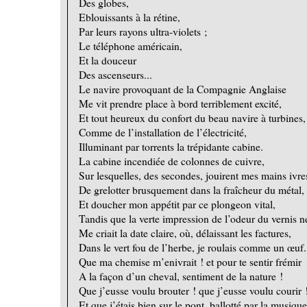
Des globes,
Eblouissants à la rétine,
Par leurs rayons ultra-violets ;
Le téléphone américain,
Et la douceur
Des ascenseurs...
Le navire provoquant de la Compagnie Anglaise
Me vit prendre place à bord terriblement excité,
Et tout heureux du confort du beau navire à turbines,
Comme de l’installation de l’électricité,
Illuminant par torrents la trépidante cabine.
La cabine incendiée de colonnes de cuivre,
Sur lesquelles, des secondes, jouirent mes mains ivre
De grelotter brusquement dans la fraîcheur du métal,
Et doucher mon appétit par ce plongeon vital,
Tandis que la verte impression de l’odeur du vernis n
Me criait la date claire, où, délaissant les factures,
Dans le vert fou de l’herbe, je roulais comme un œuf.
Que ma chemise m’enivrait ! et pour te sentir frémir
A la façon d’un cheval, sentiment de la nature !
Que j’eusse voulu brouter ! que j’eusse voulu courir 
Et que j’étais bien sur le pont, ballotté par la musique