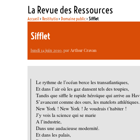
La Revue des Ressources
Accueil
>
Restitutio
>
Domaine public
>
Sifflet
Sifflet
lundi 14 juin 2010
, par
Arthur Cravan
Le rythme de l’océan berce les transatlantiques,
Et dans l’air où les gaz dansent tels des toupies,
Tandis que siffle le rapide héroïque qui arrive au Hav
S’avancent comme des ours, les matelots athlétiques.
New York ! New York ! Je voudrais t’habiter !
J’y vois la science qui se marie
A l’industrie,
Dans une audacieuse modernité.
Et dans les palais,