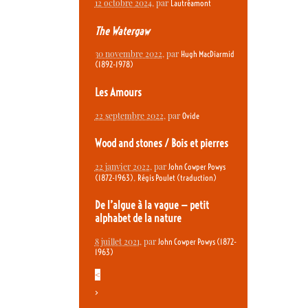
12 octobre 2024
, par
Lautréamont
The Watergaw
30 novembre 2022
, par
Hugh MacDiarmid
(1892-1978)
Les Amours
22 septembre 2022
, par
Ovide
Wood and stones / Bois et pierres
22 janvier 2022
, par
John Cowper Powys
,
(1872-1963)
Régis Poulet (traduction)
De l’algue à la vague — petit
alphabet de la nature
8 juillet 2021
, par
John Cowper Powys (1872-
1963)
<
>