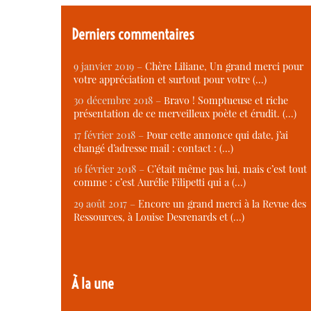
Derniers commentaires
9 janvier 2019 –
Chère Liliane, Un grand merci pour
votre appréciation et surtout pour votre (…)
30 décembre 2018 –
Bravo ! Somptueuse et riche
présentation de ce merveilleux poète et érudit. (…)
17 février 2018 –
Pour cette annonce qui date, j’ai
changé d’adresse mail : contact : (…)
16 février 2018 –
C’était même pas lui, mais c’est tout
comme : c’est Aurélie Filipetti qui a (…)
29 août 2017 –
Encore un grand merci à la Revue des
Ressources, à Louise Desrenards et (…)
À la une