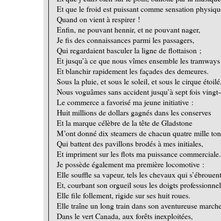
Et que le froid est puissant comme sensation physiqu
Quand on vient à respirer !
Enfin, ne pouvant hennir, et ne pouvant nager,
Je fis des connaissances parmi les passagers,
Qui regardaient basculer la ligne de flottaison ;
Et jusqu’à ce que nous vîmes ensemble les tramways 
Et blanchir rapidement les façades des demeures.
Sous la pluie, et sous le soleil, et sous le cirque étoilé
Nous voguâmes sans accident jusqu’à sept fois vingt-
Le commerce a favorisé ma jeune initiative :
Huit millions de dollars gagnés dans les conserves
Et la marque célèbre de la tête de Gladstone
M’ont donné dix steamers de chacun quatre mille ton
Qui battent des pavillons brodés à mes initiales,
Et impriment sur les flots ma puissance commerciale.
Je possède également ma première locomotive :
Elle souffle sa vapeur, tels les chevaux qui s’ébrouent
Et, courbant son orgueil sous les doigts professionnel
Elle file follement, rigide sur ses huit roues.
Elle traîne un long train dans son aventureuse marche
Dans le vert Canada, aux forêts inexploitées,