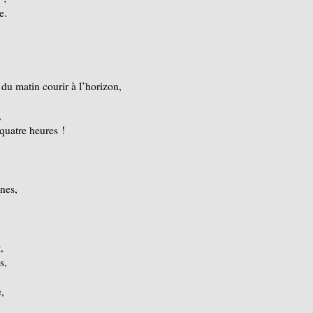
e.
du matin courir à l’horizon,
,
quatre heures !
nes,
,
s,
,