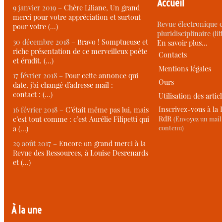
Accueil
9 janvier 2019 –
Chère Liliane, Un grand
merci pour votre appréciation et surtout
Revue électronique c
pour votre (…)
pluridisciplinaire (li
30 décembre 2018 –
Bravo ! Somptueuse et
En savoir plus…
riche présentation de ce merveilleux poète
Contacts
et érudit. (…)
Mentions légales
17 février 2018 –
Pour cette annonce qui
Ours
date, j’ai changé d’adresse mail :
contact : (…)
Utilisation des artic
Inscrivez-vous à la 
16 février 2018 –
C’était même pas lui, mais
RdR
c’est tout comme : c’est Aurélie Filipetti qui
(Envoyez un mail 
contenu)
a (…)
29 août 2017 –
Encore un grand merci à la
Revue des Ressources, à Louise Desrenards
et (…)
À la une