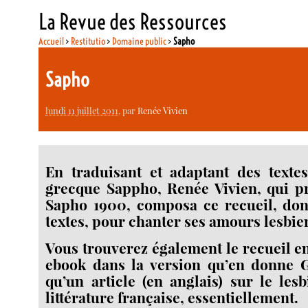
La Revue des Ressources
Accueil
>
Restitutio
>
Domaine public
>
Sapho
Sapho
lundi 11 juillet 2011
, par
Renée Vivien
En traduisant et adaptant des texte
grecque Sappho, Renée Vivien, qui p
Sapho 1900, composa ce recueil, don
textes, pour chanter ses amours lesbie
Vous trouverez également le recueil e
ebook dans la version qu’en donne 
qu’un article (en anglais) sur le les
littérature française, essentiellement.