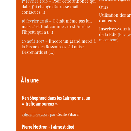
17 février 2018 –
Pour cette annonce qui
date, j’ai changé d’adresse mail :
Ours
contact : (…)
Utilisation des ar
d’auteurs
16 février 2018 –
C’était même pas lui,
mais c’est tout comme : c’est Aurélie
Inscrivez-vous à 
Filipetti qui a (…)
de la RdR
(Envoye
ni contenu)
29 août 2017 –
Encore un grand merci à
la Revue des Ressources, à Louise
Desrenards et (…)
À la une
Nan Shepherd dans les Cairngorms, un
« trafic amoureux »
7 décembre 2025
, par
Cécile Vibarel
Pierre Mottron - I almost died