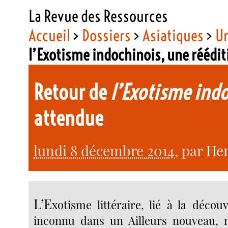
La Revue des Ressources
Accueil
>
Dossiers
>
Asiatiques
>
Un
l’Exotisme indochinois, une réédi
Retour de
l’Exotisme ind
attendue
lundi 8 décembre 2014
, par
Hen
L’E
xotisme littéraire, lié à la décou
inconnu dans un Ailleurs nouveau, n