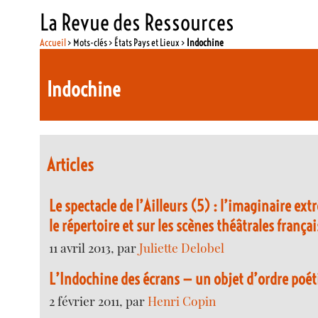
La Revue des Ressources
Accueil
> Mots-clés > États Pays et Lieux >
Indochine
Indochine
Articles
Le spectacle de l’Ailleurs (5) : l’imaginaire ex
le répertoire et sur les scènes théâtrales franç
11 avril 2013, par
Juliette Delobel
L’Indochine des écrans — un objet d’ordre poé
2 février 2011, par
Henri Copin