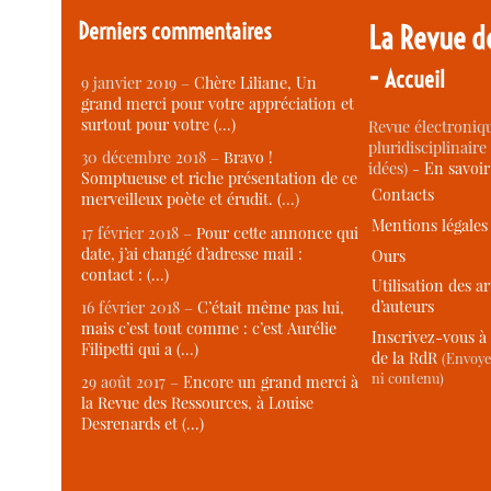
Derniers commentaires
La Revue d
-
Accueil
9 janvier 2019 –
Chère Liliane, Un
grand merci pour votre appréciation et
surtout pour votre (…)
Revue électroniqu
pluridisciplinaire 
30 décembre 2018 –
Bravo !
idées) -
En savoi
Somptueuse et riche présentation de ce
Contacts
merveilleux poète et érudit. (…)
Mentions légales
17 février 2018 –
Pour cette annonce qui
date, j’ai changé d’adresse mail :
Ours
contact : (…)
Utilisation des ar
d’auteurs
16 février 2018 –
C’était même pas lui,
mais c’est tout comme : c’est Aurélie
Inscrivez-vous à 
Filipetti qui a (…)
de la RdR
(Envoye
ni contenu)
29 août 2017 –
Encore un grand merci à
la Revue des Ressources, à Louise
Desrenards et (…)