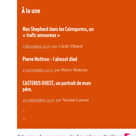
À la une
Nan Shepherd dans les Cairngorms, un
« trafic amoureux »
7 décembre 2025
, par
Cécile Vibarel
Pierre Mottron - I almost died
23 novembre 2025
, par
Pierre Mottron
CASTERUS OUEST, un portrait de mon
père.
29 septembre 2025
, par
Nicolas Losson
<
>