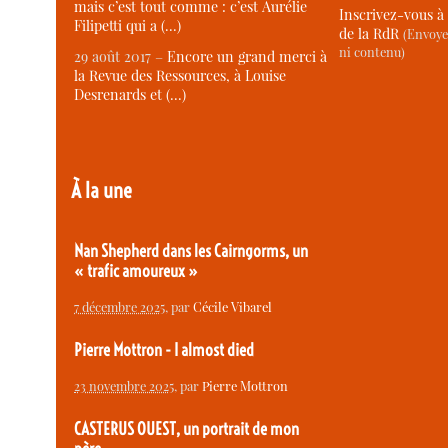
mais c’est tout comme : c’est Aurélie
Inscrivez-vous à 
Filipetti qui a (…)
de la RdR
(Envoye
ni contenu)
29 août 2017 –
Encore un grand merci à
la Revue des Ressources, à Louise
Desrenards et (…)
À la une
Nan Shepherd dans les Cairngorms, un
« trafic amoureux »
7 décembre 2025
, par
Cécile Vibarel
Pierre Mottron - I almost died
23 novembre 2025
, par
Pierre Mottron
CASTERUS OUEST, un portrait de mon