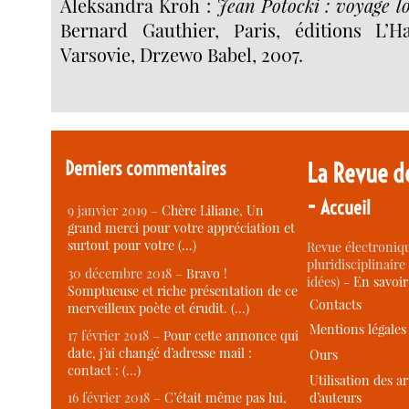
Aleksandra Kroh :
Jean Potocki : voyage l
Bernard Gauthier, Paris, éditions L’H
Varsovie, Drzewo Babel, 2007.
Derniers commentaires
La Revue d
-
Accueil
9 janvier 2019 –
Chère Liliane, Un
grand merci pour votre appréciation et
surtout pour votre (…)
Revue électroniqu
pluridisciplinaire 
30 décembre 2018 –
Bravo !
idées) -
En savoi
Somptueuse et riche présentation de ce
Contacts
merveilleux poète et érudit. (…)
Mentions légales
17 février 2018 –
Pour cette annonce qui
date, j’ai changé d’adresse mail :
Ours
contact : (…)
Utilisation des ar
d’auteurs
16 février 2018 –
C’était même pas lui,