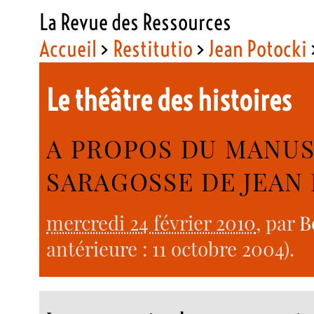
La Revue des Ressources
Accueil
>
Restitutio
>
Jean Potocki
Le théâtre des histoires
A PROPOS DU MANUS
SARAGOSSE DE JEAN
mercredi 24 février 2010
, par
B
antérieure : 11 octobre 2004).