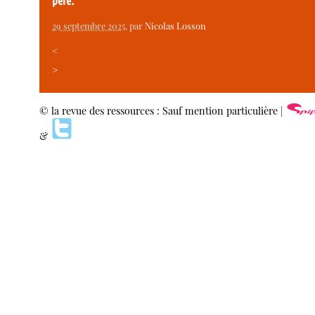
père.
29 septembre 2025
, par
Nicolas Losson
<
>
© la revue des ressources : Sauf mention particulière |
&