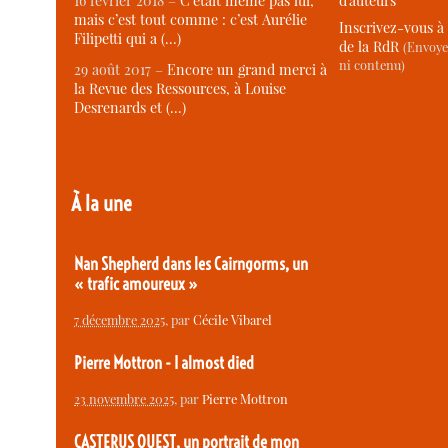
d’auteurs
16 février 2018 –
C’était même pas lui,
mais c’est tout comme : c’est Aurélie
Inscrivez-vous à 
Filipetti qui a (…)
de la RdR
(Envoye
ni contenu)
29 août 2017 –
Encore un grand merci à
la Revue des Ressources, à Louise
Desrenards et (…)
À la une
Nan Shepherd dans les Cairngorms, un
« trafic amoureux »
7 décembre 2025
, par
Cécile Vibarel
Pierre Mottron - I almost died
23 novembre 2025
, par
Pierre Mottron
CASTERUS OUEST, un portrait de mon