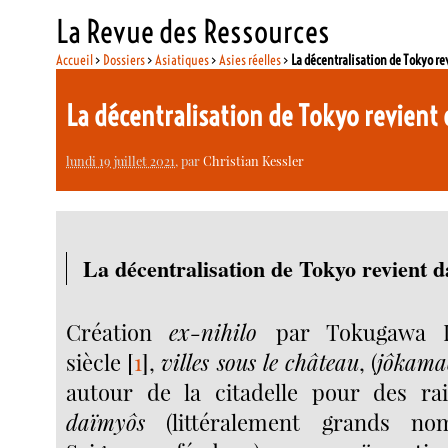
La Revue des Ressources
Accueil
>
Dossiers
>
Asiatiques
>
Asies réelles
>
La décentralisation de Tokyo re
La décentralisation de Tokyo revient
lundi 19 juillet 2021
, par
Christian Kessler
La décentralisation de Tokyo revient d
Création
ex-nihilo
par Tokugawa 
siècle
[
1
]
,
villes sous le château
, (
jôkama
autour de la citadelle pour des rai
daïmyôs
(littéralement grands noms