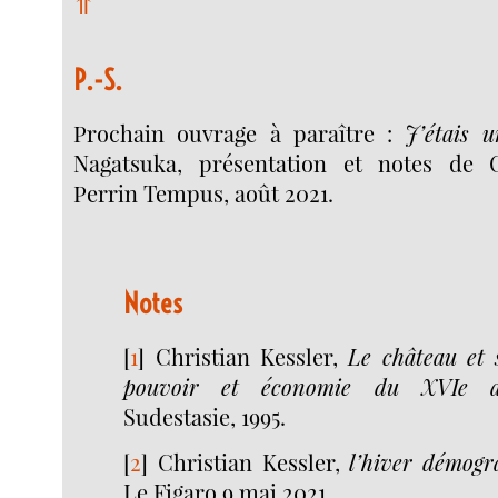
⥣
P.-S.
Prochain ouvrage à paraître :
J’étais u
Nagatsuka, présentation et notes de C
Perrin Tempus, août 2021.
Notes
[
1
]
Christian Kessler,
Le château et 
pouvoir et économie du XVIe au
Sudestasie, 1995.
[
2
]
Christian Kessler,
l’hiver démog
Le Figaro 9 mai 2021.