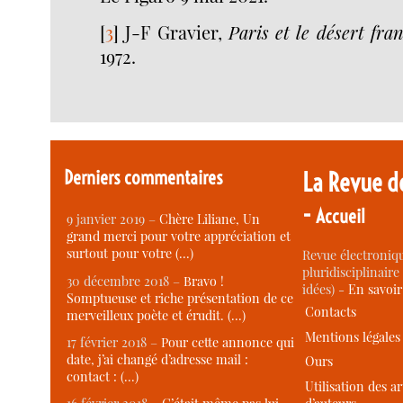
[
3
]
J-F Gravier,
Paris et le désert fra
1972.
Derniers commentaires
La Revue d
-
Accueil
9 janvier 2019 –
Chère Liliane, Un
grand merci pour votre appréciation et
surtout pour votre (…)
Revue électroniqu
pluridisciplinaire 
30 décembre 2018 –
Bravo !
idées) -
En savoi
Somptueuse et riche présentation de ce
Contacts
merveilleux poète et érudit. (…)
Mentions légales
17 février 2018 –
Pour cette annonce qui
date, j’ai changé d’adresse mail :
Ours
contact : (…)
Utilisation des ar