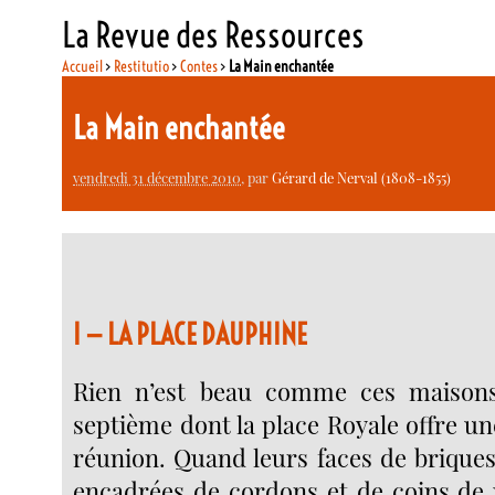
La Revue des Ressources
Accueil
>
Restitutio
>
Contes
>
La Main enchantée
La Main enchantée
vendredi 31 décembre 2010
, par
Gérard de Nerval (1808-1855)
I — LA PLACE DAUPHINE
Rien n’est beau comme ces maisons
septième dont la place Royale offre u
réunion. Quand leurs faces de briques
encadrées de cordons et de coins de 