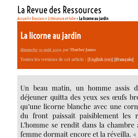
La Revue des Ressources
Accueil
>
Dossiers
>
Littérature et folie
>
La licorne au jardin
La licorne au jardin
dimanche 30 août 2009
, par
Thurber James
Toutes les versions de cet article :
[
English
]
[français]
Un beau matin, un homme assis de
déjeuner quitta des yeux ses œufs bro
qu’une licorne blanche avec une corn
du front paissait paisiblement les 
L’homme se rendit dans la chambre 
femme dormait encore et la réveilla. « I