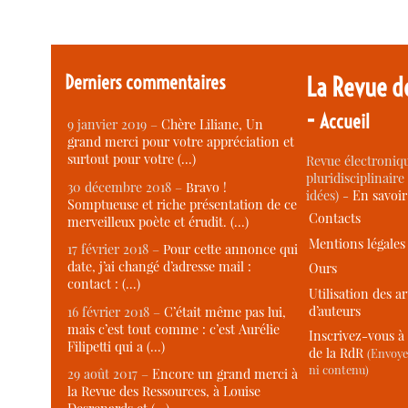
Derniers commentaires
La Revue d
-
Accueil
9 janvier 2019 –
Chère Liliane, Un
grand merci pour votre appréciation et
surtout pour votre (…)
Revue électroniqu
pluridisciplinaire 
30 décembre 2018 –
Bravo !
idées) -
En savoi
Somptueuse et riche présentation de ce
Contacts
merveilleux poète et érudit. (…)
Mentions légales
17 février 2018 –
Pour cette annonce qui
date, j’ai changé d’adresse mail :
Ours
contact : (…)
Utilisation des ar
d’auteurs
16 février 2018 –
C’était même pas lui,
mais c’est tout comme : c’est Aurélie
Inscrivez-vous à 
Filipetti qui a (…)
de la RdR
(Envoye
ni contenu)
29 août 2017 –
Encore un grand merci à
la Revue des Ressources, à Louise