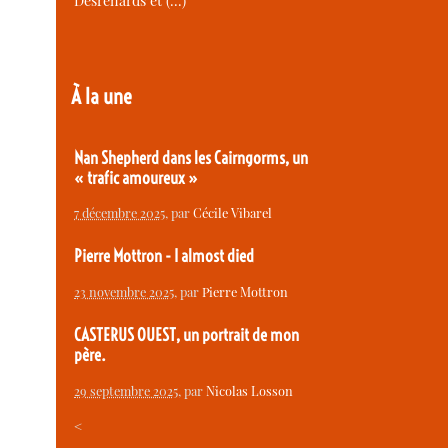
Desrenards et (…)
À la une
Nan Shepherd dans les Cairngorms, un
« trafic amoureux »
7 décembre 2025
, par
Cécile Vibarel
Pierre Mottron - I almost died
23 novembre 2025
, par
Pierre Mottron
CASTERUS OUEST, un portrait de mon
père.
29 septembre 2025
, par
Nicolas Losson
<