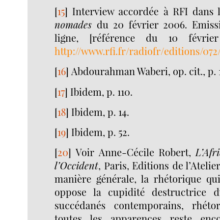
[
15
]
Interview accordée à RFI dans 
nomades
du 20 février 2006. Emiss
ligne, [référence du 10 févri
http://www.rfi.fr/radiofr/editions/0
[
16
]
Abdourahman Waberi, op. cit., p. 
[
17
]
Ibidem, p. 110.
[
18
]
Ibidem, p. 14.
[
19
]
Ibidem, p. 52.
[
20
]
Voir Anne-Cécile Robert,
L’Afr
l’Occident
, Paris, Editions de l’Atelie
manière générale, la rhétorique qu
oppose la cupidité destructrice d
succédanés contemporains, rhéto
toutes les apparences reste enco