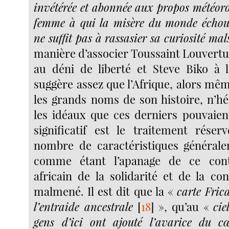
invétérée et abonnée aux propos météoro
femme à qui la misère du monde échou
ne suffit pas à rassasier sa curiosité mal
manière d’associer Toussaint Louvertu
au déni de liberté et Steve Biko à l
suggère assez que l’Afrique, alors mêm
les grands noms de son histoire, n’hé
les idéaux que ces derniers pouvaien
significatif est le traitement rése
nombre de caractéristiques général
comme étant l’apanage de ce cont
africain de la solidarité et de la convi
malmené. Il est dit que la «
carte Fric
l’entraide ancestrale
[
18
]
», qu’au «
cie
gens d’ici ont ajouté l’avarice du c