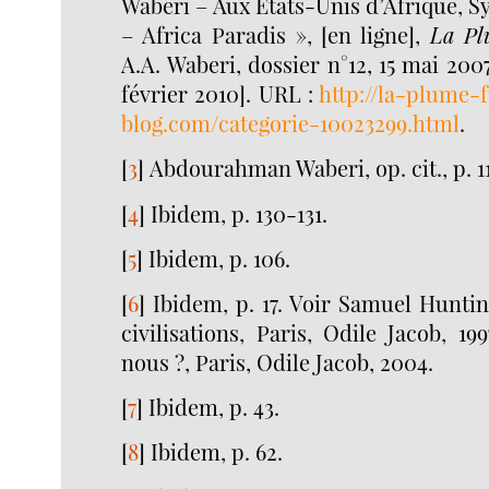
Waberi – Aux Etats-Unis d’Afrique, 
– Africa Paradis », [en ligne],
La Pl
A.A. Waberi, dossier n°12, 15 mai 200
février 2010]. URL :
http://la-plume-
blog.com/categorie-10023299.html
.
[
3
]
Abdourahman Waberi, op. cit., p. 11
[
4
]
Ibidem, p. 130-131.
[
5
]
Ibidem, p. 106.
[
6
]
Ibidem, p. 17. Voir Samuel Hunti
civilisations, Paris, Odile Jacob, 
nous ?, Paris, Odile Jacob, 2004.
[
7
]
Ibidem, p. 43.
[
8
]
Ibidem, p. 62.