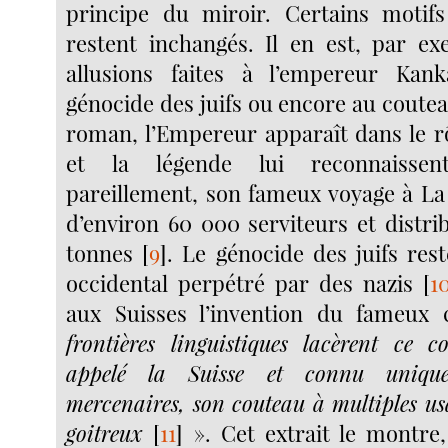
principe du miroir. Certains motif
restent inchangés. Il en est, par ex
allusions faites à l’empereur Ka
génocide des juifs ou encore au coutea
roman, l’Empereur apparaît dans le rô
et la légende lui reconnaissent
pareillement, son fameux voyage à L
d’environ 60 000 serviteurs et distri
tonnes
[
9
]
. Le génocide des juifs re
occidental perpétré par des nazis
[
1
aux Suisses l’invention du fameux
frontières linguistiques lacèrent ce 
appelé la Suisse et connu uniqu
mercenaires, son couteau à multiples usa
goitreux
[
11
]
». Cet extrait le montre, 