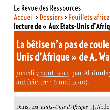
La Revue des Ressources
Accueil
>
Dossiers
>
Feuillets afric
lecture de « Aux Etats-Unis d’Afr
La bêtise n’a pas de coul
Unis d’Afrique » de A. W
mardi 7 août 2012
, par
Abdoula
antérieure : 6 mai 2010).
Dans
Aux Etats-Unis d’Afrique
[
1
]
, Abd