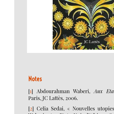
Notes
[
1
]
Abdourahman Waberi,
Aux Etat
Paris, JC Lattès, 2006.
[
2
]
Celia Sedai, « Nouvelles utopies