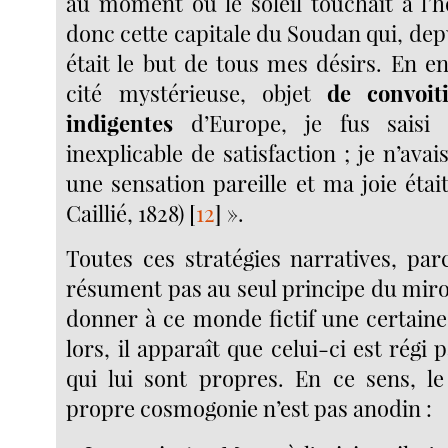
au moment où le soleil touchait à l’h
donc cette capitale du Soudan qui, dep
était le but de tous mes désirs. En e
cité mystérieuse, objet
de convoit
indigentes
d’Europe, je fus saisi 
inexplicable de satisfaction ; je n’ava
une sensation pareille et ma joie éta
Caillié, 1828)
[
12
]
».
Toutes ces stratégies narratives, par
résument pas au seul principe du miro
donner à ce monde fictif une certain
lors, il apparaît que celui-ci est régi 
qui lui sont propres. En ce sens, le 
propre cosmogonie n’est pas anodin :