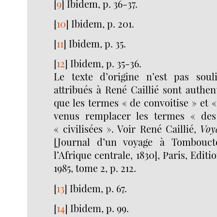
[
9
]
Ibidem, p. 36-37.
[
10
]
Ibidem, p. 201.
[
11
]
Ibidem, p. 35.
[
12
]
Ibidem, p. 35-36.
Le texte d’origine n’est pas soul
attribués à René Caillié sont authen
que les termes « de convoitise » et «
venus remplacer les termes « des
« civilisées ». Voir René Caillié,
Voy
[Journal d’un voyage à Tombouct
l’Afrique centrale, 1830], Paris, Edit
1985, tome 2, p. 212.
[
13
]
Ibidem, p. 67.
[
14
]
Ibidem, p. 99.