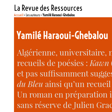
La Revue des Ressources
Accueil
> Les auteurs >
Yamilé Haraoui-Ghebalou
Yamilé Haraoui-Ghebalou
Algérienne, universitaire, 
recueils de poésies :
Kawn
et pas suffisamment sugge
du Bleu
ainsi qu’un recueil
Un roman en préparation i
sans réserve de Julien Gra