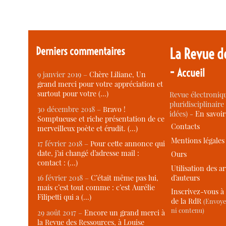
Derniers commentaires
La Revue d
-
Accueil
9 janvier 2019 –
Chère Liliane, Un
grand merci pour votre appréciation et
surtout pour votre (…)
Revue électroniqu
pluridisciplinaire 
30 décembre 2018 –
Bravo !
idées) -
En savoi
Somptueuse et riche présentation de ce
Contacts
merveilleux poète et érudit. (…)
Mentions légales
17 février 2018 –
Pour cette annonce qui
date, j’ai changé d’adresse mail :
Ours
contact : (…)
Utilisation des ar
d’auteurs
16 février 2018 –
C’était même pas lui,
mais c’est tout comme : c’est Aurélie
Inscrivez-vous à 
Filipetti qui a (…)
de la RdR
(Envoye
ni contenu)
29 août 2017 –
Encore un grand merci à
la Revue des Ressources, à Louise