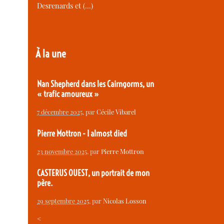
Desrenards et (…)
À la une
Nan Shepherd dans les Cairngorms, un
« trafic amoureux »
7 décembre 2025
, par
Cécile Vibarel
Pierre Mottron - I almost died
23 novembre 2025
, par
Pierre Mottron
CASTERUS OUEST, un portrait de mon
père.
29 septembre 2025
, par
Nicolas Losson
<