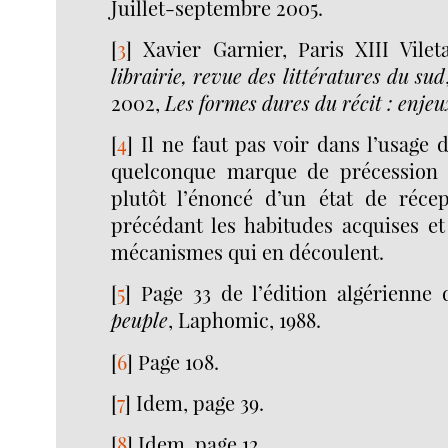
Juillet-septembre 2005.
[
3
]
Xavier Garnier, Paris XIII Vile
librairie, revue des littératures du sud
2002,
Les formes dures du récit : enje
[
4
]
Il ne faut pas voir dans l’usage d
quelconque marque de précession m
plutôt l’énoncé d’un état de réce
précédant les habitudes acquises et
mécanismes qui en découlent.
[
5
]
Page 33 de l’édition algérienn
peuple
, Laphomic, 1988.
[
6
]
Page 108.
[
7
]
Idem, page 39.
[
8
]
Idem, page 12.