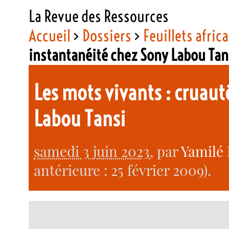
La Revue des Ressources
Accueil
>
Dossiers
>
Feuillets afric
instantanéité chez Sony Labou Tan
Les mots vivants : cruaut
Labou Tansi
samedi 3 juin 2023
, par
Yamilé
antérieure : 25 février 2009).