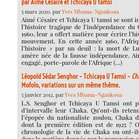
par Aimé Césaire et Tchicaya U tamsi
5 mars 2020, par
Yves Mbama-Ngankoua
Aimé Césaire et Tchicaya U tamsi se sont i
l’histoire tragique de l’indépendance du
1960, leur a offert matière pour écrire l’hi
mouvement. En cette année 1960, l’Afri
l’histoire » par un deuil : la mort de L
amère née de la fausse indépendance. Ai
engagé, porte-parole de l’Afrique (…)
Léopold Sédar Senghor – Tchicaya U Tamsi –
Ch
Mofolo, variations sur un même thème.
5 janvier 2012, par
Yves Mbama-Ngankoua
L.S. Senghor et Tchicaya U Tamsi ont p
d’intervalle leur Chaka. Qu’ont-ils reten
l’épopée du nationaliste zoulou, Chaka
dont la première édition est de 1925 ? O
chronologie de la vie de Chaka ou ont-il
dans la matière donnée par le romancier s