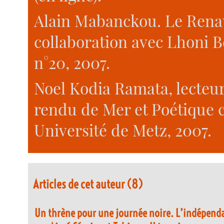
Alain Mabanckou. Le Renau
collaboration avec Lhoni Be
n°20, 2007.
Noel Kodia Ramata, lecteu
rendu de Mer et Poétique c
Université de Metz, 2007.
Articles de cet auteur (8)
Un thrène pour une journée noire. L’indépend