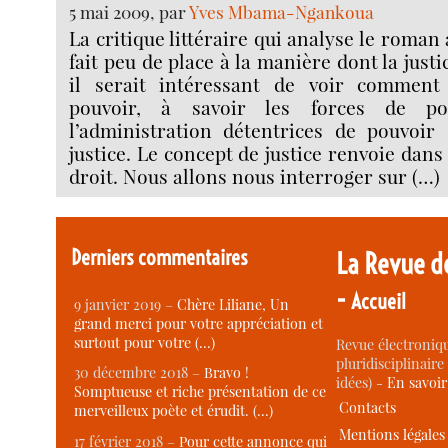
5 mai 2009, par
Yves Mbama-Ngankoua
La critique littéraire qui analyse le roman a
fait peu de place à la manière dont la justi
il serait intéressant de voir comment
pouvoir, à savoir les forces de pol
l’administration détentrices de pouvoir 
justice. Le concept de justice renvoie dans 
droit. Nous allons nous interroger sur (…)
Derniers commentaires
La Revue d
-
Accueil
9 janvier 2019 –
Chère Liliane, Un
grand merci pour votre appréciation et
surtout pour votre (…)
Revue électroniqu
pluridisciplinaire 
30 décembre 2018 –
Bravo !
idées) -
En savoi
Somptueuse et riche présentation de ce
Contacts
merveilleux poète et érudit. (…)
Mentions légales
17 février 2018 –
Pour cette annonce qui