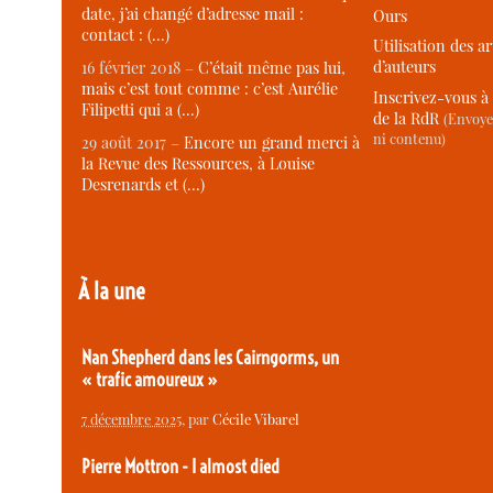
date, j’ai changé d’adresse mail :
Ours
contact : (…)
Utilisation des ar
d’auteurs
16 février 2018 –
C’était même pas lui,
mais c’est tout comme : c’est Aurélie
Inscrivez-vous à 
Filipetti qui a (…)
de la RdR
(Envoye
ni contenu)
29 août 2017 –
Encore un grand merci à
la Revue des Ressources, à Louise
Desrenards et (…)
À la une
Nan Shepherd dans les Cairngorms, un
« trafic amoureux »
7 décembre 2025
, par
Cécile Vibarel
Pierre Mottron - I almost died