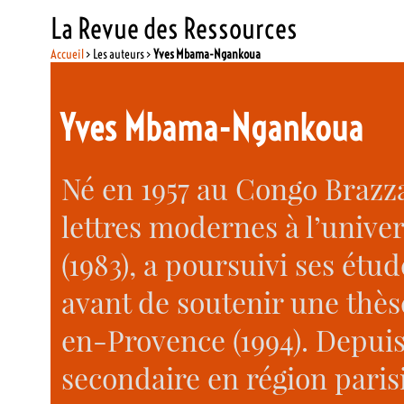
La Revue des Ressources
Accueil
> Les auteurs >
Yves Mbama-Ngankoua
Yves Mbama-Ngankoua
Né en 1957 au Congo Brazza
lettres modernes à l’unive
(1983), a poursuivi ses étu
avant de soutenir une thès
en-Provence (1994). Depuis 
secondaire en région paris