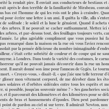
orité la rendait pire. Il enviait aux conducteurs de bestiaux et
irait après le don terrible de la familiarité de Mirabeau, conva
us bas est l’homme de qui les rois ont le plus à craindre. Qua
ul pour écrire une lettre à un ami. Il quitta la ville, alla s’ente
 de solitude ; le soleil et la lune le gênaient. Quand il acheta
r des arbres. Il ne pouvait se cacher suffisamment. Mettez ici
es arbres, et par-dessus tout, des feuillages toujours verts, car
’année. Le plus agréable compliment que vous pussiez lui fa
 pas remarqué dans la maison ou la rue où vous l’aviez rencon
 consolait par la pensée délicieuse du nombre inimaginable d’endr
ailleur, c’était cette sobriété de couleur et de coupe qui ne sau
à Smyrne, à Londres. Dans toute la variété des costumes, le carna
c horreur qu’il ne pouvait jamais découvrir dans la rue un h
ement. Il aurait donné son âme pour l’anneau de Gygès. Le tour
a mort. « Croyez-vous, » disait-il, « que j’aie une telle terreur d’
r glisser mon vêtement corporel, de me dérober dans les éto
es solaires et d’orbites sidérales entre tous les esprits et m
ier, si possible, jusqu’au souvenir même ? » Ses gaucheries soci
r, et il parcourait des kilomètres et des kilomètres pour se déf
ements de bras et haussements d’épaules. Dieu peut pardonner
st point de pardon au ciel ni sur terre. Il admirait Newton, non