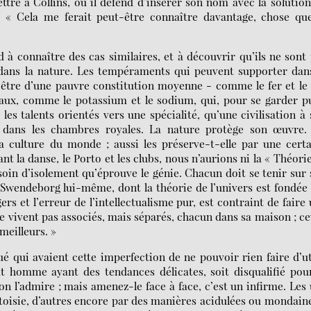
ettre à Collins, où il défend d’insérer son nom avec la solutio
: « Cela me ferait peut-être connaître davantage, chose que
à connaître des cas similaires, et à découvrir qu’ils ne sont
dans la nature. Les tempéraments qui peuvent supporter dan
être d’une pauvre constitution moyenne - comme le fer et le 
étaux, comme le potassium et le sodium, qui, pour se garder p
les talents orientés vers une spécialité, qu’une civilisation à
t dans les chambres royales. La nature protège son œuvre.
 culture du monde ; aussi les préserve-t-elle par une cert
nt la danse, le Porto et les clubs, nous n’aurions ni la « Théori
besoin d’isolement qu’éprouve le génie. Chacun doit se tenir sur
é. Swendeborg lui-même, dont la théorie de l’univers est fondée
ers et l’erreur de l’intellectualisme pur, est contraint de faire
 ne vivent pas associés, mais séparés, chacun dans sa maison ; c
 meilleurs. »
 qui avaient cette imperfection de ne pouvoir rien faire d’ut
 homme ayant des tendances délicates, soit disqualifié pour
 on l’admire ; mais amenez-le face à face, c’est un infirme. Les
rtoisie, d’autres encore par des manières acidulées ou mondain