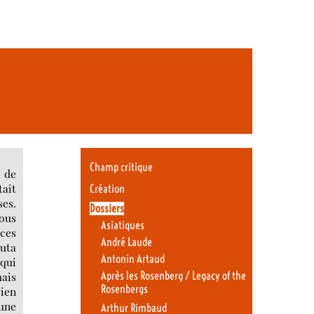
Champ critique
 de
tait
Création
ses.
Dossiers
vous
Asiatiques
 ces
André Laude
outa
Antonin Artaud
qui
mais
Après les Rosenberg / Legacy of the
Rosenbergs
bien
 une
Arthur Rimbaud