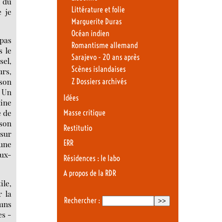
n du
Littérature et folie
 je
Marguerite Duras
Océan indien
 pas
Romantisme allemand
s le
Sarajevo - 20 ans après
sel,
Scènes islandaises
urs,
 son
Z Dossiers archivés
 Un
Idées
aine
e de
Masse critique
 son
Restitutio
 sur
ERR
 une
eux-
Résidences : le labo
A propos de la RDR
ile,
 la
Rechercher :
 uns
es -