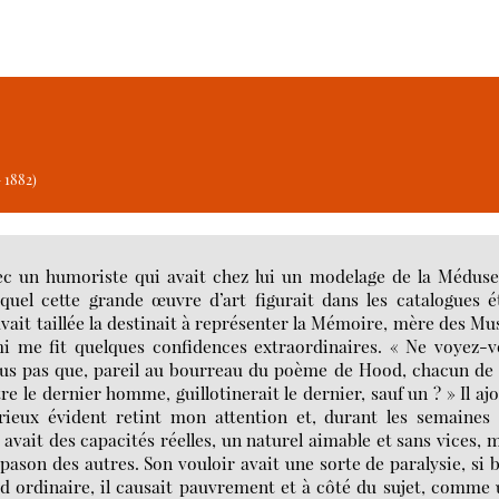
 1882)
ec un humoriste qui avait chez lui un modelage de la Méduse
uel cette grande œuvre d’art figurait dans les catalogues é
’avait taillée la destinait à représenter la Mémoire, mère des Mu
i me fit quelques confidences extraordinaires. « Ne voyez-
-vous pas que, pareil au bourreau du poème de Hood, chacun de
re le dernier homme, guillotinerait le dernier, sauf un ? » Il aj
ieux évident retint mon attention et, durant les semaines 
 avait des capacités réelles, un naturel aimable et sans vices, 
apason des autres. Son vouloir avait une sorte de paralysie, si 
ed ordinaire, il causait pauvrement et à côté du sujet, comme