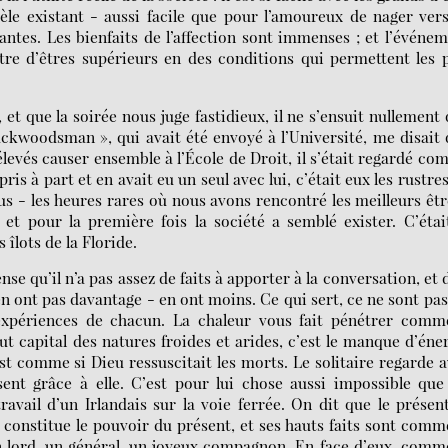
dèle existant - aussi facile que pour l’amoureux de nager ver
antes. Les bienfaits de l’affection sont immenses ; et l’événe
tre d’êtres supérieurs en des conditions qui permettent les 
 et que la soirée nous juge fastidieux, il ne s’ensuit nullement
ckwoodsman », qui avait été envoyé à l’Université, me disait
élevés causer ensemble à l’École de Droit, il s’était regardé c
pris à part et en avait eu un seul avec lui, c’était eux les rustres
s - les heures rares où nous avons rencontré les meilleurs êtr
 pour la première fois la société a semblé exister. C’était
 îlots de la Floride.
qu’il n’a pas assez de faits à apporter à la conversation, et 
en ont pas davantage - en ont moins. Ce qui sert, ce ne sont pas
expériences de chacun. La chaleur vous fait pénétrer comme
t capital des natures froides et arides, c’est le manque d’éne
est comme si Dieu ressuscitait les morts. Le solitaire regarde 
sent grâce à elle. C’est pour lui chose aussi impossible que
vail d’un Irlandais sur la voie ferrée. On dit que le présen
le constitue le pouvoir du présent, et ses hauts faits sont comm
un lord, un général, un joyeux compagnon. En face d’eux, comm