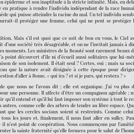
n épiderme et son inaptitude à la stricte intimité. Mais, en de
e en pratique à rendre l’individu indépendant de la race huma
mède qui puisse atteindre la racine du mal. Un tel individu semb
urrait-il protéger une femme, celui qui ne peut se protéger 
tion. Mais s’il est quoi que ce soit de bon en vous, le Ciel a
t d’une société très désagréable, et on ne l’invitait jamais à dî
tes moments. Les ministres de la Beauté sont rarement beaux 
a point découvert d’île ni d’écueil aussi solitaires que lui-m
son de son isolement. Il était seul ? Certes, oui ; mais sa soc
veau que la nature avait désignée à cette époque pour dirige
stion d’aller à Rome, « qui ira ? et si je pars, qui restera ? »
de que nous ne l’avons dit ; elle est organique. J’ai vu plus 
pour une personne. Il affecte d’être un compagnon agréable ; 
qu’il entend et qu’il lui faut imposer son système à tout le re
es autres, comme celle des arbres de tendre au libre espace. Q
nant que les cercles sociaux soient si restreints. Comme celu
ous les jours et, finalement, il nous faut aller en sullcy. Pa
 il n’est point de coopération. Nous commençons par l’amitié
ruter la sainte fraternité qu’elle formera pour le salut de l’ho