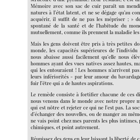
Mémoire avec son sac de cuir paraît un mendian
natures à l’état latent, et ne se dégage qu’au co
acquérir, il suffit de ne pas les mépriser ; » 
spontané de la santé et de l’habitude du mon
mutuellement, comme ils prennent la maladie les 
Mais les gens doivent être pris à très petites dos
monde, les capacités supérieures de l’individu
nous abaisse aussi facilement qu’elle nous él
hommes ayant des vues natives assez hautes, mai
qui les entouraient ! Les hommes n’arrivent pas 
leurs infériorités - par leur amour du bavardage
fuir l’être qui a de hautes aspirations.
Le remède consiste à fortifier chacune de ces d
nous venons dans le monde avec notre propre mani
qui est nôtre et rejeter ce qui ne l’est pas. La soc
d’échanger des nouvelles, ou de manger au même p
ne vais point chez mes parents les plus intimes, p
chimiques, et point autrement.
Réunissez des gens en leur laissant la liberté de