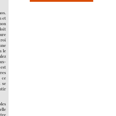
hos.
n et
inon
doit
ture
 roi
eune
a le
ulez
aux-
 est
rres
e ce
t se
ntir
bles
elle
être