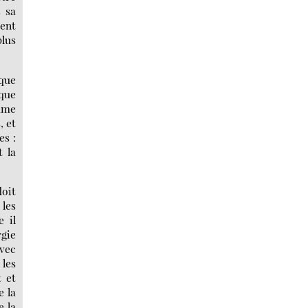
s sa
ment
plus
 que
 que
omme
, et
es :
 la
doit
 les
 il
rgie
avec
 les
t et
e la
e la