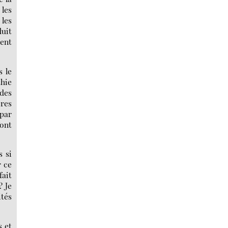
 les
 les
duit
ent
s le
thie
des
ères
 par
font
s si
r ce
fait
? Je
ités
s et