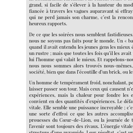
grand, si facile de s’élever à la hauteur du mo
fiancée à travers les vagues auparavant si effray
qui ne perd jamais son charme, c’est la rencon
heureux rapports.
De ce que les soirées nous semblent fastidieuses,
nous ne soyons pas faits pour le monde. Un « ba
quand il avait entendu les jeunes gens les mieux 
un rustre ; mais que toutes les fois qu’il les avait 
lui l’homme qui valait le mieux. Et rappelons-nou
nous nous sommes alors trouvés nous-mêmes, et
société, bien que dans l’écoutille d’un brick, ou les
Un homme de tempérament froid, nonchalant, pense 
laisser passer son tour. Mais ceux qui causent n’
expériences, mais la chaleur pour fondre les 
convient en des quantités d’expériences. Le défau
vitale. Elle semble une puissance incroyable ; c’
une sorte d’effroi ce que les autres accomplis
prouesses du Cœur-de-Lion, ou la journée de tra
l’avenir sont toujours des rivaux. L’énergie vita
structure d’une pyramide. Leur résultat, c’est 