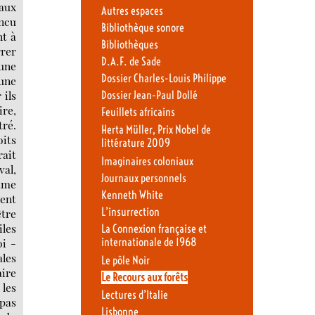
 aux
Autres espaces
incu
Bibliothèque sonore
nt à
Bibliothèques
rrer
D.A.F. de Sade
 une
Dossier Charles-Louis Philippe
 une
 ils
Dossier Jean-Paul Dollé
ire,
Feuillets africains
tré.
Herta Müller, Prix Nobel de
oits
littérature 2009
rait
Imaginaires coloniaux
val,
Journaux personnels
omme
Kenneth White
ment
L’insurrection
être
iles
La Connexion française et
oi -
internationale de 1968
ales
Le pôle Noir
aire
Le Recours aux forêts
 les
Lectures d’Italie
 pas
Lisbonne