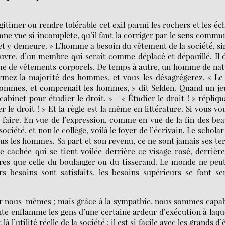
gitimer ou rendre tolérable cet exil parmi les rochers et les éc
t une vue si incomplète, qu’il faut la corriger par le sens commu
et y demeure. » L’homme a besoin du vêtement de la société, s
uvre, d’un membre qui serait comme déplacé et dépouillé. Il 
omme de vêtements corporels. De temps à autre, un homme de na
fermez la majorité des hommes, et vous les désagrégerez. « Le
s hommes, et comprenait les hommes, » dit Selden. Quand un j
abinet pour étudier le droit. » - « Étudier le droit ! » répliqu
r le droit ! » Et la règle est la même en littérature. Si vous vo
le faire. En vue de l’expression, comme en vue de la fin des be
ciété, et non le collège, voilà le foyer de l’écrivain. Le scholar
us les hommes. Sa part et son revenu, ce ne sont jamais ses te
 cachée qui se tient voilée derrière ce visage rosé, derrièr
aires que celle du boulanger ou du tisserand. Le monde ne peu
 besoins sont satisfaits, les besoins supérieurs se font se
iter nous-mêmes ; mais grâce à la sympathie, nous sommes capa
nte enflamme les gens d’une certaine ardeur d’exécution à laqu
là l’utilité réelle de la société : il est si facile avec les grands d’