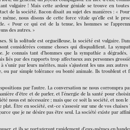
t vulgaire ! Mais cette ardeur géniale se trouve en toutes
ntact de la société. Bacon disait au sujet des manières : « Pour
de même, nous disons de cette force vitale qu’elle est le pro
de. « Pour ce qui est de la tenue, les hommes se l’apprenn
uns des autres. »
es. Si la solitude est orgueilleuse, la société est vulgaire. Dan
 sont considérées comme choses qui disqualifient. La sympa
ève. Je connais tant d’hommes que la sympathie a dégradés, 
s liés par des rapports trop affectueux aux personnes grossi
à s’unir par leurs mérites, mais s’ajustent les uns aux autres
, ou par simple tolérance ou bonté animale. Ils troublent et 
ispositions par l’autre. La conversation ne nous corrompra pa
ère d’être et de parler, et l’énergie de la santé pour choisi
iété nous est nécessaire ; mais que ce soit la société, et non le 
lat. Être en société, est-ce s’asseoir sur une de vos chaises 
arce que je ne désire pas être seul. La société existe par affin
 causer, et ils se partageront rapidement d’eux-mêmes en bande