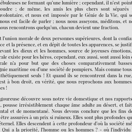
 nébuleuses ne formant qu’une lumière ; cependant, il n’est poin
soudre ; de même, les amis les plus chers sont séparés 
volontaire, et nous est imposée par le Génie de la Vie, qui s
nous est facile de parler ; nous nous asseyons, méditons, et 
nous rencontrons quelqu’un, chacun devient une fraction.
it l’union morale de deux personnes supérieures, dont la confi
 et la présence, et en dépit de toutes les apparences, se justif
 devant les dieux et les hommes, source de joyeuses émotions
le existe pour les héros, cependant, eux aussi, sont aussi loin
 morale n’a pour but que des choses comparativement basses
nie maritime ou d’une société de pompiers. Mais comme tous
thétiquement seuls ! Et quand ils se rencontrent dans la rue,
 C’est à bon droit, en vérité, que nous reprochons aux homme
es !
 rigoureuse découvre sous notre vie domestique et nos rapport
, pousse irrésistiblement chaque âme adulte au désert, et fai
ntal et de momentané. Nous devons conclure que les fins de
être assurées à un prix si ruineux. Elles sont plus profondes q
’éternel. Elles descendent à cette profondeur d’où la société 
 : Qui a la priorité, l’homme ou les hommes ? - où l’individu