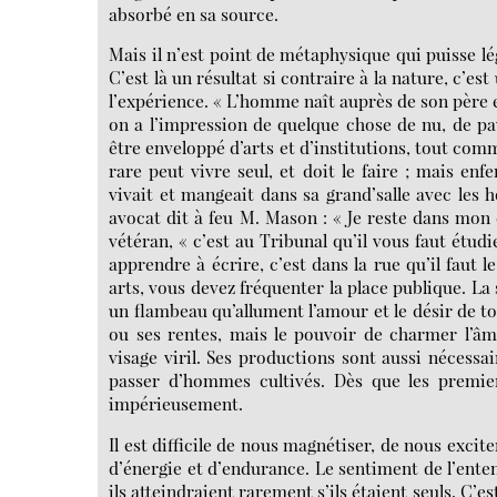
absorbé en sa source.
Mais il n’est point de métaphysique qui puisse lé
C’est là un résultat si contraire à la nature, c’es
l’expérience. « L’homme naît auprès de son père 
on a l’impression de quelque chose de nu, de pa
être enveloppé d’arts et d’institutions, tout c
rare peut vivre seul, et doit le faire ; mais en
vivait et mangeait dans sa grand’salle avec le
avocat dit à feu M. Mason : « Je reste dans mon c
vétéran, « c’est au Tribunal qu’il vous faut étudie
apprendre à écrire, c’est dans la rue qu’il faut 
arts, vous devez fréquenter la place publique. La so
un flambeau qu’allument l’amour et le désir de to
ou ses rentes, mais le pouvoir de charmer l’âme
visage viril. Ses productions sont aussi nécess
passer d’hommes cultivés. Dès que les premiers
impérieusement.
Il est difficile de nous magnétiser, de nous exc
d’énergie et d’endurance. Le sentiment de l’ente
ils atteindraient rarement s’ils étaient seuls. C’est 