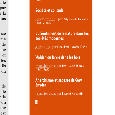
1906)
t de
par
Société et solitude
e la
nous
13 octobre 2024
, par
Ralph Waldo Emerson
- (1803 - 1882)
ance
Du Sentiment de la nature dans les
sociétés modernes
ie à
, de
4 juin 2024
, par
Élisée Reclus (1830-1905)
 que
 et
Walden ou la vie dans les bois
 les
 ils
17 janvier 2024
, par
Henri David Thoreau
(1817-1862)
s du
Anarchisme et sagesse de Gary
Snyder
s de
t de
13 janvier 2024
, par
Laurent Margantin
 la
u’on
<
même
>
 est