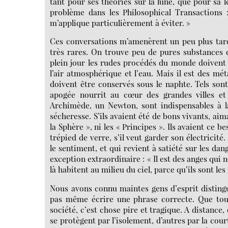
tant pour ses théories sur la lune, que pour sa l
problème dans les Philosophical Transactions 
m’applique particulièrement à éviter. »
Ces conversations m’amenèrent un peu plus tard 
très rares. On trouve peu de pures substances 
plein jour les rudes procédés du monde doivent 
l’air atmosphérique et l’eau. Mais il est des m
doivent être conservés sous le naphte. Tels sont 
apogée nourrit au cœur des grandes villes e
Archimède, un Newton, sont indispensables à la
sécheresse. S’ils avaient été de bons vivants, aima
la Sphère », ni les « Principes ». Ils avaient ce 
trépied de verre, s’il veut garder son électricit
le sentiment, et qui revient à satiété sur les dang
exception extraordinaire : « Il est des anges qui
là habitent au milieu du ciel, parce qu’ils sont les
Nous avons connu maintes gens d’esprit distingué
pas même écrire une phrase correcte. Que tout
société, c’est chose pire et tragique. A distance,
se protègent par l’isolement, d’autres par la cou