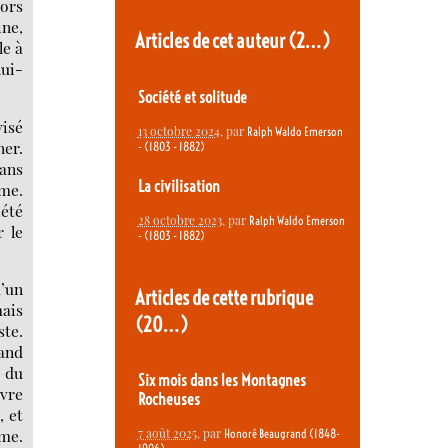
hors
ine,
Articles de cet auteur
(2…)
le à
lui-
Société et solitude
visé
13 octobre 2024
, par
Ralph Waldo Emerson
ner.
- (1803 - 1882)
dans
La civilisation
ême.
iété
28 octobre 2023
, par
Ralph Waldo Emerson
r le
- (1803 - 1882)
d’un
Articles de cette rubrique
mais
(20…)
ste.
uand
i du
Six mois dans les Montagnes
uvre
Rocheuses
, et
7 août 2025
, par
mme.
Honoré Beaugrand (1848-