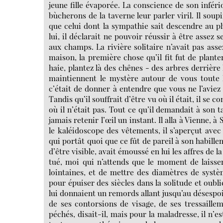
jeune fille évaporée. La conscience de son inféri
bùcherons de la taverne leur parler viril. Il soup
que celui dont la sympathie sait descendre au pl
lui, il déclarait ne pouvoir réussir à être assez se
aux champs. La rivière solitaire n’avait pas assez
maison, la première chose qu’il fit fut de plante
haie, plantez là des chênes - des arbres derrière l
maintiennent le mystère autour de vous toute l
c’était de donner à entendre que vous ne l’aviez
Tandis qu’il souffrait d’être vu où il était, il se
où il n’était pas. Tout ce qu’il demandait à son t
jamais retenir l’œil un instant. Il alla à Vienne, 
le kaléidoscope des vêtements, il s’aperçut ave
qui portât quoi que ce fût de pareil à son habill
d’être visible, avait émoussé en lui les affres de l
tué, moi qui n’attends que le moment de laisse
lointaines, et de mettre des diamètres de systèm
pour épuiser des siècles dans la solitude et oubl
lui donnaient un remords allant jusqu’au désespoi
de ses contorsions de visage, de ses tressaill
péchés, disait-il, mais pour la maladresse, il n’e