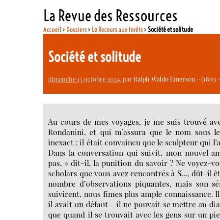
La Revue des Ressources
Accueil
>
Dossiers
>
Le Recours aux forêts
>
Société et solitude
Société et solitude
dimanche 13 octobre 2024
, par
Ralph Waldo Emerson - (1803 -
Au cours de mes voyages, je me suis trouvé av
Rondanini, et qui m’assura que le nom sous leq
inexact ; il était convaincu que le sculpteur qui l
Dans la conversation qui suivit, mon nouvel am
pas, » dit-il, la punition du savoir ? Ne voyez
scholars que vous avez rencontrés à S..., dût-il êt
nombre d’observations piquantes, mais son sér
suivirent, nous fîmes plus ample connaissance. Il
il avait un défaut - il ne pouvait se mettre au di
que quand il se trouvait avec les gens sur un pi