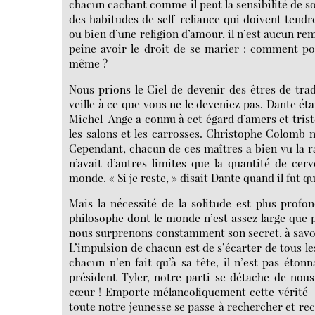
chacun cachant comme il peut la sensibilité de so
des habitudes de self-reliance qui doivent tendr
ou bien d’une religion d’amour, il n’est aucun re
peine avoir le droit de se marier : comment po
même ?
Nous prions le Ciel de devenir des êtres de tradi
veille à ce que vous ne le deveniez pas. Dante étai
Michel-Ange a connu à cet égard d’amers et tris
les salons et les carrosses. Christophe Colomb n’
Cependant, chacun de ces maîtres a bien vu la rai
n’avait d’autres limites que la quantité de cer
monde. « Si je reste, » disait Dante quand il fut que
Mais la nécessité de la solitude est plus profon
philosophe dont le monde n’est assez large que 
nous surprenons constamment son secret, à savoir 
L’impulsion de chacun est de s’écarter de tous l
chacun n’en fait qu’à sa tête, il n’est pas éton
président Tyler, notre parti se détache de nous t
cœur ! Emporte mélancoliquement cette vérité -
toute notre jeunesse se passe à rechercher et rec