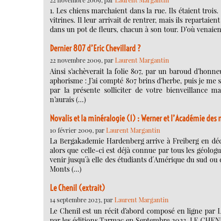
1. Les chiens marchaient dans la rue. Ils étaient trois.
vitrines. Il leur arrivait de rentrer, mais ils repartaie
dans un pot de fleurs, chacun à son tour. D’où venaient-
Dernier 807 d’Eric Chevillard ?
22 novembre 2009, par
Laurent Margantin
Ainsi s’achèverait la folie 807, par un baroud d’honn
aphorisme : J’ai compté 807 brins d’herbe, puis je me s
par la présente solliciter de votre bienveillance m
n’aurais (…)
Novalis et la minéralogie (1) : Werner et l’Académie des
10 février 2009, par
Laurent Margantin
La Bergakademie Hardenberg arrive à Freiberg en déc
alors que celle-ci est déjà connue par tous les géolo
venir jusqu´à elle des étudiants d´Amérique du sud ou de
Monts (…)
Le Chenil (extrait)
14 septembre 2023, par
Laurent Margantin
Le Chenil est un récit d’abord composé en ligne par L
par les éditions Tarmac en Septembre 2023. LE CHENIL