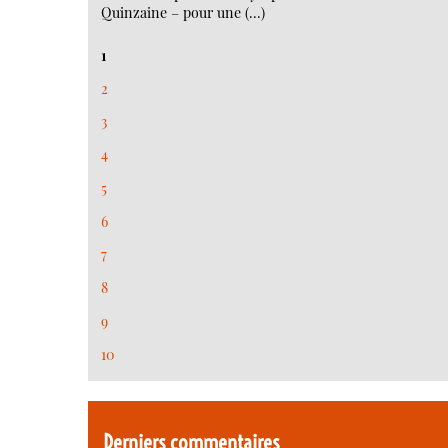
Quinzaine – pour une (…)
1
2
3
4
5
6
7
8
9
10
Derniers commentaires