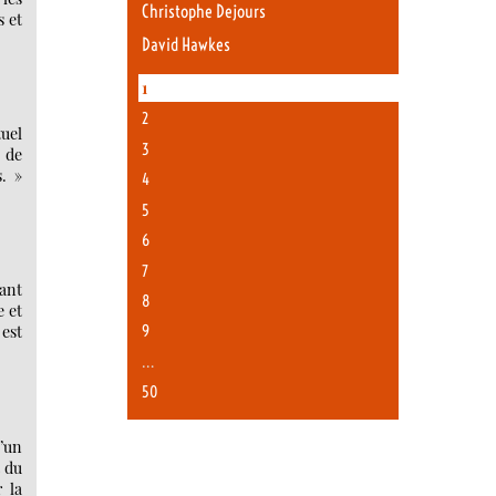
Christophe Dejours
s et
David Hawkes
1
2
uel
3
 de
. »
4
5
6
7
ant
8
e et
9
 est
…
50
’un
t du
 la