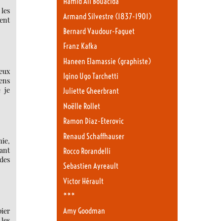
Hamid Ali Bouacida
 les
Armand Silvestre (1837-1901)
ment
Bernard Vaudour-Faguet
Franz Kafka
Haneen Elamassie (graphiste)
meux
Igino Ugo Tarchetti
iens
 je
Juliette Gheerbrant
Noëlle Rollet
Ramon Diaz-Eterovic
Renaud Schaffhauser
ie,
sant
Rocco Rorandelli
 des
Sebastien Ayreault
Victor Hérault
***
pier
Amy Goodman
 les