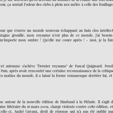
oui, ça sentait l’odeur des clebs à plein nez mêlée à celle des feuillage
u pour que s’ouvre un monde nouveau échappant au huis clos intellect
ontagne grouille, mon royaume n’est plus de ce monde, j’ai besoin
’importe mon ombre ! Qu’elle me coure après ! - moi, je la fuis
e cet automne s’achève "Dernier royaume" de Pascal Quignard. Pend
Puis, après avoir rencontré une certaine reconnaissance de la critiqu
es matins du monde, il a laissé la forme romanesque derrière lui, et
e autour de la nouvelle édition de Rimbaud à la Pléiade. Il s’agit d
e littéraire du 16 mars 2009, charge violente contre cette édition, e
elle-ci, André Guyaux, droit de réponse qui n’a pas été publié par