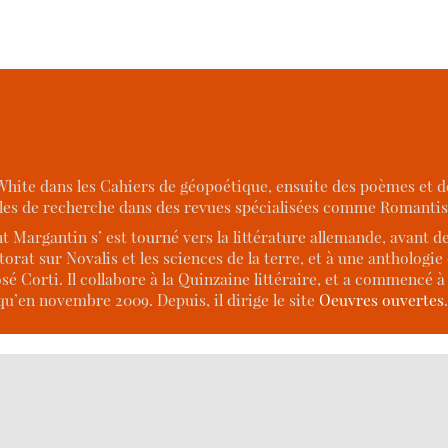
White dans les Cahiers de géopoétique, ensuite des poèmes et d
icles de recherche dans des revues spécialisées comme Romantis
 Margantin s’ est tourné vers la littérature allemande, avant d
torat sur Novalis et les sciences de la terre, et à une antholog
 Corti. Il collabore à la Quinzaine littéraire, et a commencé à
qu’en novembre 2009. Depuis, il dirige le site
Oeuvres ouvertes
.