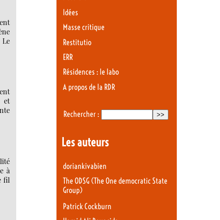
Idées
ent
Masse critique
mène
. Le
Restitutio
ERR
Résidences : le labo
A propos de la RDR
ent
 et
nte
Rechercher :
Les auteurs
lité
doriankivabien
e à
 fil
The ODSG (The One democratic State
Group)
Patrick Cockburn