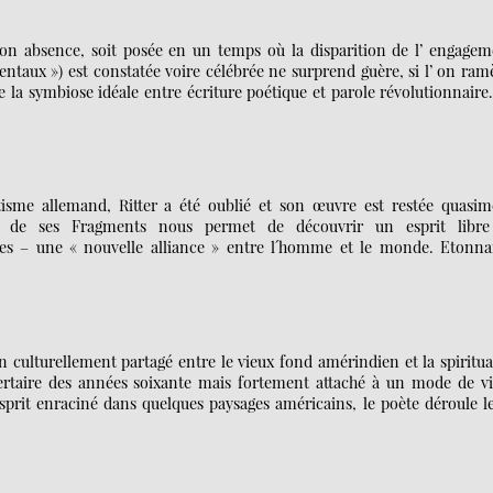
son absence, soit posée en un temps où la disparition de l’ engagem
entaux ») est constatée voire célébrée ne surprend guère, si l’ on ra
de la symbiose idéale entre écriture poétique et parole révolutionnaire
sme allemand, Ritter a été oublié et son œuvre est restée quasim
is de ses Fragments nous permet de découvrir un esprit libre
iècles – une « nouvelle alliance » entre l´homme et le monde. Etonna
 culturellement partagé entre le vieux fond amérindien et la spiritua
bertaire des années soixante mais fortement attaché à un mode de vi
sprit enraciné dans quelques paysages américains, le poète déroule le