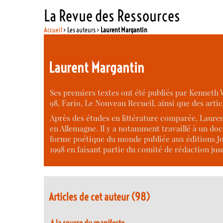
La Revue des Ressources
Accueil
> Les auteurs >
Laurent Margantin
Laurent Margantin
Ses premiers textes ont été publiés par Kenneth 
98, Fario, Le Nouveau Recueil, ainsi que des art
Après des études en littérature comparée, Laurent
en Allemagne. Il y a notamment travaillé à un doc
forme poétique du monde publiée aux éditions José
1998 en faisant partie du comité de rédaction jus
Articles de cet auteur (98)
A la source du manifeste