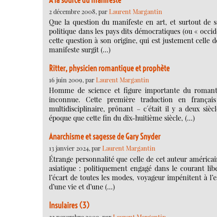
2 décembre 2008, par
Laurent Margantin
Que la question du manifeste en art, et surtout de 
politique dans les pays dits démocratiques (ou « occid
cette question à son origine, qui est justement celle 
manifeste surgit (…)
Ritter, physicien romantique et prophète
16 juin 2009, par
Laurent Margantin
Homme de science et figure importante du romanti
inconnue. Cette première traduction en frança
multidisciplinaire, prônant – c´était il y a deux s
époque que cette fin du dix-huitième siècle, (…)
Anarchisme et sagesse de Gary Snyder
13 janvier 2024, par
Laurent Margantin
Étrange personnalité que celle de cet auteur américain
asiatique : politiquement engagé dans le courant li
l’écart de toutes les modes, voyageur impénitent à l’e
d’une vie et d’une (…)
Insulaires (3)
22 novembre 2009, par
Laurent Margantin