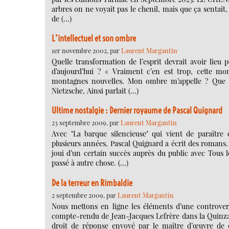
arbres on ne voyait pas le chenil, mais que ça sentait, 
de (…)
L’intellectuel et son ombre
1er novembre 2002, par
Laurent Margantin
Quelle transformation de l’esprit devrait avoir lie
d’aujourd’hui ? « Vraiment c’en est trop, cette m
montagnes nouvelles. Mon ombre m’appelle ? Que m
Nietzsche, Ainsi parlait (…)
Ultime nostalgie : Dernier royaume de Pascal Quignard
23 septembre 2009, par
Laurent Margantin
Avec "La barque silencieuse" qui vient de paraîtr
plusieurs années, Pascal Quignard a écrit des romans. 
joui d’un certain succès auprès du public avec Tous l
passé à autre chose. (…)
De la terreur en Rimbaldie
2 septembre 2009, par
Laurent Margantin
Nous mettons en ligne les éléments d’une controvers
compte-rendu de Jean-Jacques Lefrère dans la Quinzain
droit de réponse envoyé par le maître d’œuvre de c