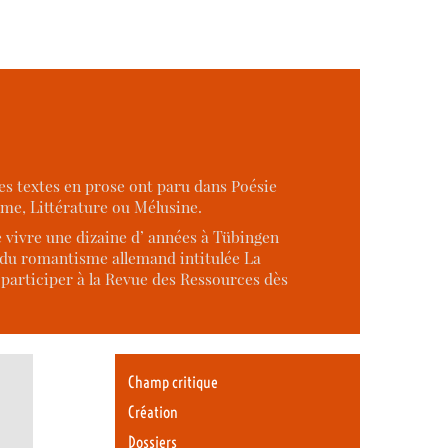
es textes en prose ont paru dans Poésie
me, Littérature ou Mélusine.
e vivre une dizaine d’ années à Tübingen
ie du romantisme allemand intitulée La
 participer à la Revue des Ressources dès
Champ critique
Création
Dossiers