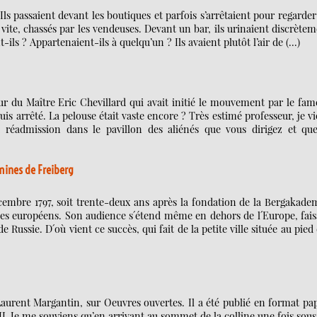
 Ils passaient devant les boutiques et parfois s’arrêtaient pour regarder
nt vite, chassés par les vendeuses. Devant un bar, ils urinaient discrète
ils ? Appartenaient-ils à quelqu’un ? Ils avaient plutôt l’air de (…)
eur du Maître Eric Chevillard qui avait initié le mouvement par le fa
uis arrêté. La pelouse était vaste encore ? Très estimé professeur, je v
a réadmission dans le pavillon des aliénés que vous dirigez et que
 mines de Freiberg
embre 1797, soit trente-deux ans après la fondation de la Bergakadem
gues européens. Son audience s´étend même en dehors de l´Europe, fai
 Russie. D´où vient ce succès, qui fait de la petite ville située au pied
aurent Margantin, sur Oeuvres ouvertes. Il a été publié en format pa
 Je me souviens qu’en arrivant au sommet de la colline une fois sous