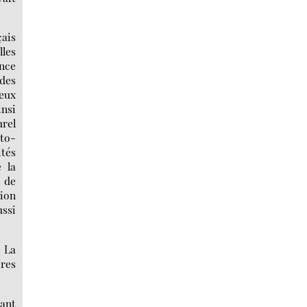
çais
lles
ance
des
eux
nsi
urel
to-
ités
e la
s de
sion
ussi
e La
ires
tant