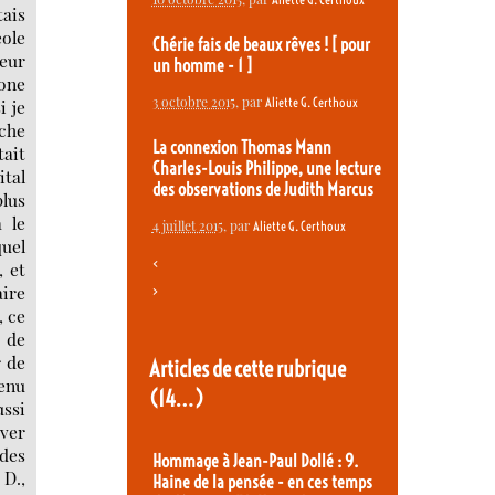
tais
eole
Chérie fais de beaux rêves ! [ pour
deur
un homme - 1 ]
hone
3 octobre 2015
, par
Aliette G. Certhoux
i je
rche
La connexion Thomas Mann
tait
Charles-Louis Philippe, une lecture
ital
des observations de Judith Marcus
plus
 le
4 juillet 2015
, par
Aliette G. Certhoux
quel
<
 et
aire
>
, ce
t de
r de
Articles de cette rubrique
tenu
(14…)
ussi
ever
des
Hommage à Jean-Paul Dollé : 9.
 D.,
Haine de la pensée - en ces temps