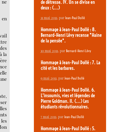
, ne
de détresse. IV. Un se divise en
deux : (...)
11 mai 2011
, par
, en
Jean-Paul Dollé
Hommage à Jean-Paul Dollé : 8.
vail
Bernard-Henri Lévy recense "Haine
de la pensée".
ttre
 des
10 mai 2011
, par
Bernard-Henri Lévy
à la
ière
Hommage à Jean-Paul Dollé : 7. La
ance
cité et les barbares.
elle
9 mai 2011
, par
’une
Jean-Paul Dollé
Hommage à Jean-Paul Dollé. 6.
ste,
L’insoumis, vies et légendes de
Pierre Goldman. II. (...) Les
iser
étudiants révolutionnaires.
lles
ants
7 mai 2011
, par
Jean-Paul Dollé
 les
 Mon
Hommage à Jean-Paul Dollé : 5.