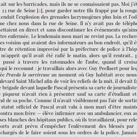
tait sur les barricades, mais ils ne se connaissaient pas. Moi j’é
 23 rue de Seine
[
2
]
, pour garder notre fils frappé par la roug
tendait l’explosion des grenades lacrymogènes plus loin et l’o
que chez nous dans la rue de Seine. Il n’y avait pas de télép
ettaient en direct et sans discontinuer les événements qu’ains
’être enfermée. Le lendemain mon mari ne revint pas. La reche
des voisins qui avaient des informateurs au bon endroit, qu’il é
e de rétention improvisé par la préfecture de police à l’hôp
m’apprit qu’il avait été raflé le matin, alors qu’il rentrait.. 
 passé à travers les ratonnades de l’aube, quand il croisa
ui le reconnut : je travaillais alors avec Guy Peellaert pour le
née
Pravda la survireuse
au moment où Guy habitait avec nous,
ard Saint Michel afin de voir les reliefs de la nuit, il devait f
e brigade devant laquelle Pascal présenta sa carte de journaliste
e piqueur n’avait rien à présenter sauf sa carte d’étudiant e
ond de sa poche. Comme il n’avait visiblement pas l’air de sorti
e statut officiel de Pascal avait valu à mon mari d’être main
contra mon frère — élève infirmier avec un ambulancier, eux a
uses blanches des hôpitaux publics, où ils travaillaient, pour rel
morts avait prévu d’empêcher l’enlèvement des blessés par 
argés de le faire soient sous les ordres de la police. Jamais