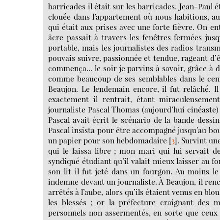
barricades il était sur les barricades, Jean-Paul é
clouée dans l’appartement où nous habitions, au
qui était aux prises avec une forte fièvre. On en
âcre passait à travers les fenêtres fermées jus
portable, mais les journalistes des radios transm
pouvais suivre, passionnée et tendue, rageant d
commença... le soir je parvins à savoir, grâce à 
comme beaucoup de ses semblables dans le centr
Beaujon. Le lendemain encore, il fut relâché. Il 
exactement il rentrait, étant miraculeusement
journaliste Pascal Thomas (aujourd’hui cinéaste) q
Pascal avait écrit le scénario de la bande dessi
Pascal insista pour être accompagné jusqu’au boulev
un papier pour son hebdomadaire
[
3
]
. Survint un
qui le laissa libre ; mon mari qui lui servait d
syndiqué étudiant qu’il valait mieux laisser au f
son lit il fut jeté dans un fourgon. Au moins l
indemne devant un journaliste. À Beaujon, il ren
arrêtés à l’aube, alors qu’ils étaient venus en blo
les blessés ; or la préfecture craignant des 
personnels non assermentés, en sorte que ceux ch