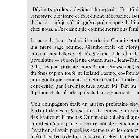
Déviants prolos / déviants bourgeois. Et affinit
rencontre aléatoire et forcément nécessaire. D
de base — où je n’étais guère préoccupée de hi
chez nous, à l’occasion de commémorations famili
Le père de Jean-Paul était médecin, Claudie étai
ma mère sage-femme. Claudie était de Montpelli
connaissais Palavas et Maguelone. Elle aborda
psychiatre — et son jeune cousin aussi. Jean-Pau
Arts, ses plus proches amis Bruno Queysanne (l
du Snes sup en 1968), et Roland Castro, co-fond
la dogmatique Gauche prolétarienne) et fonda
concernés par l’architecture avant lui, l’un au
diplôme et des études puis de l’enseignement — 
Mon compagnon était un ancien prolétaire élevé
Parti et de ses organisations de jeunesse au sei
des Francs et Franches Camarades ; d’abord ajuste
comités d’entreprise, et au retour de deux ans
l’aviation, il avait passé les examens et les conc
’il était en train de finir, dans un atelier des Bea