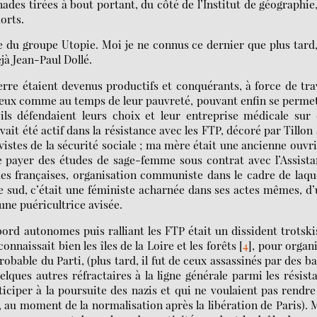
ades tirées à bout portant, du côté de l’Institut de géographie
morts.
re du groupe Utopie. Moi je ne connus ce dernier que plus tard
jà Jean-Paul Dollé.
erre étaient devenus productifs et conquérants, à force de tra
éreux comme au temps de leur pauvreté, pouvant enfin se perme
ils défendaient leurs choix et leur entreprise médicale sur
it été actif dans la résistance avec les FTP, décoré par Tillon 
ivistes de la sécurité sociale ; ma mère était une ancienne ouvr
se payer des études de sage-femme sous contrat avec l’Assist
mes françaises, organisation communiste dans le cadre de laqu
le sud, c’était une féministe acharnée dans ses actes mêmes, d
 une puéricultrice avisée.
bord autonomes puis ralliant les FTP était un dissident trotski
connaissait bien les îles de la Loire et les forêts
[
4
]
, pour organ
bable du Parti, (plus tard, il fut de ceux assassinés par des ba
ques autres réfractaires à la ligne générale parmi les résist
iciper à la poursuite des nazis et qui ne voulaient pas rendre
 au moment de la normalisation après la libération de Paris).