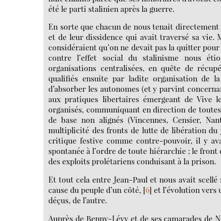
été le parti stalinien après la guerre.
En sorte que chacun de nous tenait directement 
et de leur dissidence qui avait traversé sa vie. 
considéraient qu’on ne devait pas la quitter pour 
contre l’effet social du stalinisme nous éti
organisations centralisées, en quête de récup
qualifiés ensuite par ladite organisation de 
d’absorber les autonomes (et y parvint concernant
aux pratiques libertaires émergeant de Vive l
organisés, communiquant en direction de toutes le
de base non alignés (Vincennes, Censier, Nante
multiplicité des fronts de lutte de libération d
critique festive comme contre-pouvoir, il y av
spontanée à l’ordre de toute hiérarchie ; le front d
des exploits prolétariens conduisant à la prison.
Et tout cela entre Jean-Paul et nous avait scell
cause du peuple d’un côté,
[
6
]
et l’évolution vers
déçus, de l’autre.
Auprès de Benny-Lévy et de ses camarades de Norm