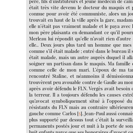
père, fils d’instituteurs et jeune médecin de ca
était très vite devenu le docteur du maquis et p
connue pour avoir été communiste, alors un jou
trouvait en haut de la ville après la gare, madam
elle n’était pas vraiment malade et le paya avec l
mon père plaisanta en demandant ce qu’il pourr
Merleau lui répondit qu’elle n’avait rien d’autre 
elle.. Deux jours plus tard un homme que mes p
comme s’il était malade ; entré dans le bureau il s
était malade, mais un autre auprès duquel il al
soigner un partisan dans le maquis. Ma famille 
comme celle de mon mari. L’époux de ma tant
rencontré Staline, et néanmoins il démissio
trouvèrent peu avouable contre de Gaulle au mome
après avoir défendu le FLN. Vergès avait besoin d
la terreur. Il a toujours défendu les causes ext
qu’avocat symboliquement situé à l’opposé du 
résistants du FLN mais au contraire ultérieurem
gauche comme Carlos
[
5
]
. Jean-Paul aussi connai
plus supporté par dessus tout c’était la surveilla
permanents postés jour et nuit à la porte de so
huit enfants parce que ses honoraires d’avocat co