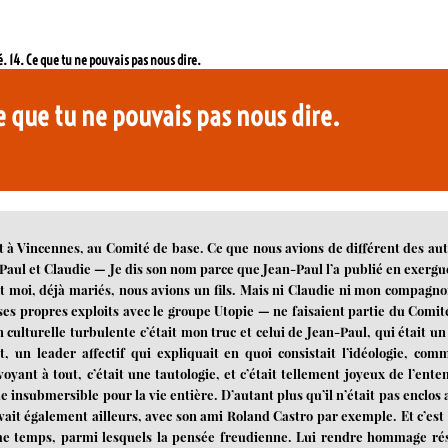
 14. Ce que tu ne pouvais pas nous dire.
 que tu ne pouvais pas nous dire.
Vincennes, au Comité de base. Ce que nous avions de différent des aut
-Paul et Claudie — Je dis son nom parce que Jean-Paul l’a publié en exergu
et moi, déjà mariés, nous avions un fils. Mais ni Claudie ni mon compagn
ses propres exploits avec le groupe Utopie — ne faisaient partie du Comit
 culturelle turbulente c’était mon truc et celui de Jean-Paul, qui était un
 un leader affectif qui expliquait en quoi consistait l’idéologie, com
oyant à tout, c’était une tautologie, et c’était tellement joyeux de l’ente
insubmersible pour la vie entière. D’autant plus qu’il n’était pas enclos 
ait également ailleurs, avec son ami Roland Castro par exemple. Et c’est 
ême temps, parmi lesquels la pensée freudienne. Lui rendre hommage ré