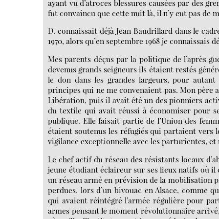
ayant vu d’atroces blessures causées par des gren
fut convaincu que cette nuit là, il n’y eut pas de 
D. connaissait déjà Jean Baudrillard dans le cad
1970, alors qu’en septembre 1968 je connaissais dé
Mes parents déçus par la politique de l’après gu
devenus grands seigneurs ils étaient restés gén
le don dans les grandes largeurs, pour autant 
principes qui ne me convenaient pas. Mon père ava
Libération, puis il avait été un des pionniers act
du textile qui avait réussi à économiser pour 
publique. Elle faisait partie de l’Union des fem
étaient soutenus les réfugiés qui partaient vers 
vigilance exceptionnelle avec les parturientes, et
Le chef actif du réseau des résistants locaux d’a
jeune étudiant éclaireur sur ses lieux natifs où il 
un réseau armé en prévision de la mobilisation pro
perdues, lors d’un bivouac en Alsace, comme quel
qui avaient réintégré l’armée régulière pour part
armes pensant le moment révolutionnaire arrivé,