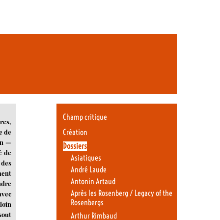
Champ critique
res,
Création
e de
on —
Dossiers
é de
Asiatiques
 des
André Laude
ment
Antonin Artaud
ndre
Après les Rosenberg / Legacy of the
avec
Rosenbergs
loin
sout
Arthur Rimbaud