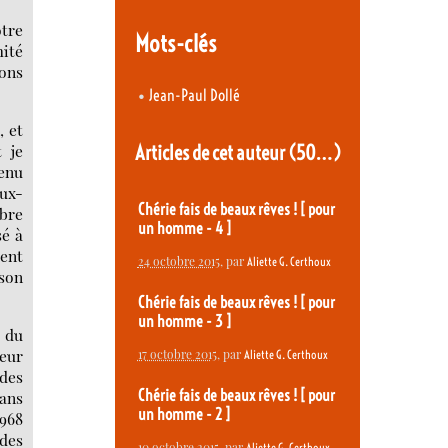
otre
Mots-clés
mité
ions
•
Jean-Paul Dollé
, et
Articles de cet auteur
(50…)
t je
enu
aux-
Chérie fais de beaux rêves ! [ pour
mbre
un homme - 4 ]
sé à
ient
24 octobre 2015
, par
Aliette G. Certhoux
 son
Chérie fais de beaux rêves ! [ pour
un homme - 3 ]
l du
teur
17 octobre 2015
, par
Aliette G. Certhoux
 des
Chérie fais de beaux rêves ! [ pour
dans
un homme - 2 ]
1968
 des
10 octobre 2015
, par
Aliette G. Certhoux