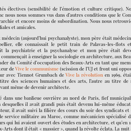
és électives (sensibilité de l’émotion et culture critique). N
onc nous nous sommes vus dans d’autres conditions que le Co
érarchie et encore moins de subordination. Nous nous retrouv
ales et amicales.
t médecin (aujourd’hui psychanalyste), mon père était médecin
er, elle connaissait le petit train de Palavas-les-flots e
it la psychiatrie et la psychanalyse et mon père était dev
l commençait à enseigner la sociologie en architecture, aux Be
eader du Comité d’occupation des Beaux-Arts en tant que me
ateur de
Vive le communisme
(scission de l’UJ et front uni oppo
teur avec Tiennot Grumbach de
Vive la révolution
en 1969, éta
 titre des sciences humaines et des arts, l’autre au titre de
avant même de devenir architecte.
 dans une banlieue ouvrière au nord de Paris, fief municipa
n desquelles il avait grandi puis était devenu lui-même éduca
ur, il avait suivi la filière des cours du soir des syndicats et
 de service militaire au Maroc, comme mécanicien spécialisé 
ours qui lui avaient ouvert des études en architecture, et qu’en 
ux-Arts dont il était « massier », quand la révolte éclata. La nuit