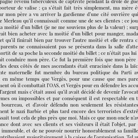
mpagne revenu tuberculeux de captivité pendant la drôle de gu
orteur de valise ; ça s’était fait très simplement, ma mère é
r mon père a vu arriver la gardienne d’une cité ouvrière qu
e Merleau qu’il connaissait comme une de ses clientes ; ce jou
a moitié d’un billet (je ne me souviens plus de la valeur) ; sur
ait bien acheter avec la moitié d’un billet pour manger, ma
et qu’il finirait bien par trouver l’autre moitié et elle rentra 
arents ne connaissaient pas se présenta dans la salle d’att
ortit de sa poche la seconde moitié du billet ; ce n’était pas lui
lait conduire mon père. Ce fut la première fois que mon père 
des deux côtés de mes ascendants était enracinée dans la laïc
e maternelle fut membre du bureau politique du Parti av
nna en même temps que Vergès, pour une cause que mes pare
nt où il combattait l’OAS, et Vergès pour en défendre les acc
’argent mais c’était aussi qu’il avait décidé de devenir l’avoca
rêmes ou impossibles et par conséquent il est respectable en 
bourreau, et d’avoir défendu non seulement les résistantes
ent le nazi Barbie et plus tard encore des terroristes d’ext
ssait tout cela de plus près que moi. Mais ce que mon oncle n’a
nce dont avec ses clients et ses visiteurs il était l’objet, par
n immeuble, et de ne pouvoir nourrir honorablement sa famill
ntribuaient majoritairement à la caisse de l’organisation. Tel a