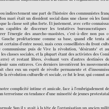
ou indirectement une part de l’histoire des communistes fran
Mon mari était un dissident social dans une classe où les fami
que la classe soit plus forte. Et justement, avec cette connaiss
ons capables de discerner les tentatives bureaucratiques 
érer l’énergie des anarcho-maoïstes, c’est-à-dire non pas c
la Gauche prolétarienne comme sa base, quand elle tenta ai
 certains d’entre nous), mais ceux conseillistes du front cult
e communisme puis de Vive la révolution, "désirants" et au
s classes sociales, et la plupart étant des activistes des Com
rre) et restant libres, évoluant vers d’autres destinées d
u jouir sans entraves. Ces derniers inventèrent les mouvement
ait chez eux un esprit de révolte permanente et d’insoumis
e la révolution culturelle et sociale, ce fut le leur, qui connut a
é notre complicité intime et amicale, face à l’embrigadement d
 un terrorisme en tendance d’une minorité de jeunes protestata
ale Sup il y avait à la tête de l’organisation un ancien mili