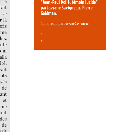
erre
"Jean-Paul Dollé, témoin lucide"
tait
par Josyane Savigneau. Pierre
i se
Goldman.
r là
6 mai 2011
, par
Josyane Savigneau
pris
dame
<
chez
>
ente
 qui
alla
ité,
ait
nts
usés
t de
tant
 et
rême
vait
 des
e de
vait