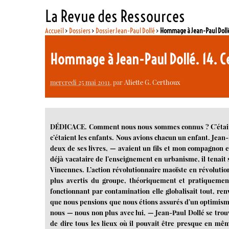
La Revue des Ressources
Accueil
>
Dossiers
>
Dossier Jean-Paul Dollé
>
Hommage à Jean-Paul Dollé.
Hommage à Jean-Paul Dollé. 14. Ce
mercredi 25 mai 2011
, par
Aliette G. Certhoux
DÉDICACE. Comment nous nous sommes connus ? C’était à 
c’étaient les enfants. Nous avions chacun un enfant. Jean
deux de ses livres, — avaient un fils et mon compagnon 
déjà vacataire de l’enseignement en urbanisme, il tenait 
Vincennes. L’action révolutionnaire maoïste en révolution
plus avertis du groupe, théoriquement et pratiquement,
fonctionnant par contamination elle globalisait tout, renv
que nous pensions que nous étions assurés d’un optimisme 
nous — nous non plus avec lui, — Jean-Paul Dollé se trouv
de dire tous les lieux où il pouvait être presque en m