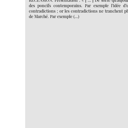
RECENSION. Présentation : « [ ... ] De sorte qu’aujou
des poncifs contemporains. Par exemple l’idée d’
contradictions ; or les contradictions ne tranchent p
de Marché. Par exemple (…)