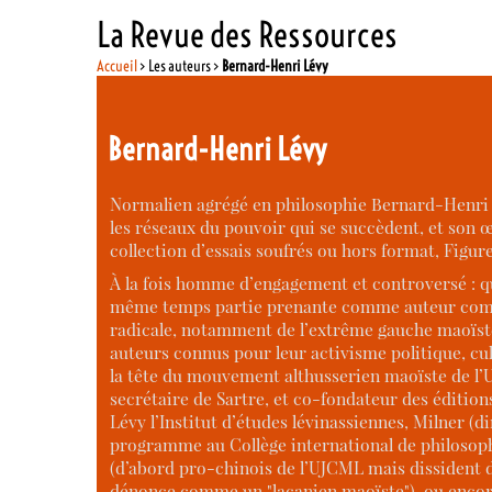
La Revue des Ressources
Accueil
> Les auteurs >
Bernard-Henri Lévy
Bernard-Henri Lévy
Normalien agrégé en philosophie Bernard-Henri L
les réseaux du pouvoir qui se succèdent, et son œu
collection d’essais soufrés ou hors format, Figur
À la fois homme d’engagement et controversé : qu
même temps partie prenante comme auteur comme 
radicale, notamment de l’extrême gauche maoïste p
auteurs connus pour leur activisme politique, cul
la tête du mouvement althusserien maoïste de l’U
secrétaire de Sartre, et co-fondateur des édition
Lévy l’Institut d’études lévinassiennes, Milner (d
programme au Collège international de philosophie
(d’abord pro-chinois de l’UJCML mais dissident d
dénonce comme un "lacanien maoïste"), ou encore 