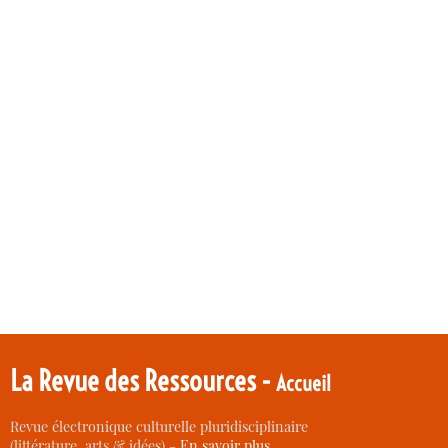
La Revue des Ressources -
Accueil
Revue électronique culturelle pluridisciplinaire
(littérature, arts & idées) -
En savoir plus…