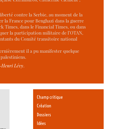
liberté contre la Serbie, au moment de la
r la France pour Benghazi dans la guerre
k Times, dans le Financial Times, ou dans
er la participation militaire de l’OTAN,
entants du Comité transitoire national
ernièrement il a pu manifester quelque
palestiniens.
-Henri Lévy
.
Champ critique
Création
Dossiers
Idées