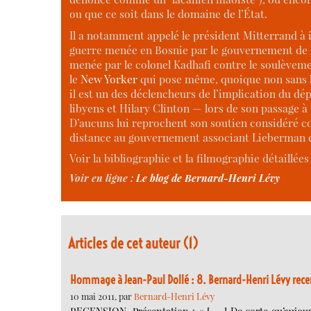
ou que ce soit dans le domaine de l’État.
Il a notamment appelé le président Mitterrand à 
guerre menée en Bosnie par le gouvernement de M
menée par le colonel Kadhafi contre le soulèvem
le
New Yorker
qui pose même, quoique non sans hu
il est un des déclencheurs de l’implication du dé
libyens et Hilary Clinton — lors de son passage à
D’aucuns lui reprochent son soutien considéré co
distance au gouvernement associant Lieberman et
Voir la bibliographie et la filmographie détaillée
Voir en ligne :
Le blog de Bernard-Henri Lévy
Articles de cet auteur (1)
Hommage à Jean-Paul Dollé : 8. Bernard-Henri Lévy rece
10 mai 2011, par
Bernard-Henri Lévy