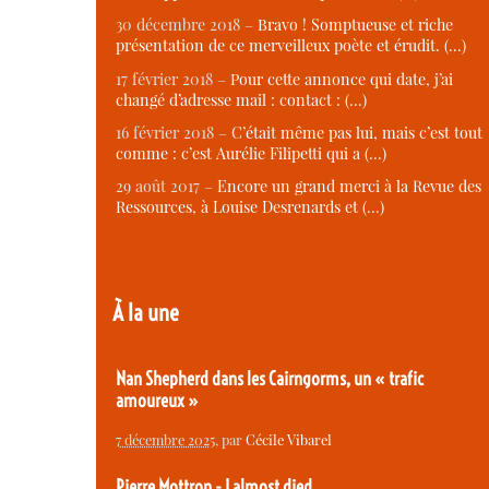
30 décembre 2018 –
Bravo ! Somptueuse et riche
présentation de ce merveilleux poète et érudit. (…)
17 février 2018 –
Pour cette annonce qui date, j’ai
changé d’adresse mail : contact : (…)
16 février 2018 –
C’était même pas lui, mais c’est tout
comme : c’est Aurélie Filipetti qui a (…)
29 août 2017 –
Encore un grand merci à la Revue des
Ressources, à Louise Desrenards et (…)
À la une
Nan Shepherd dans les Cairngorms, un « trafic
amoureux »
7 décembre 2025
, par
Cécile Vibarel
Pierre Mottron - I almost died