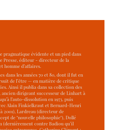
ce pragmatique évidente et un pied dans
e Presse, éditeur - directeur de la
 et homme d’affaires.
dans les années 70 et 80, dont il fut en
it de l’être — en matière de critique
. Ainsi il publia dans sa collection des
, ancien dirigeant successeur de Linhart à
u’à l’auto-dissolution en 1973, puis
 avec Alain Finkielkraut et Bernard-Henri
 à 2001), Lardreau (directeur de
cept de "nouvelle philosophie"), Dollé
em (dernièrement contre Badiou qu’il
ançaise extramuros, Catherine Clément ;