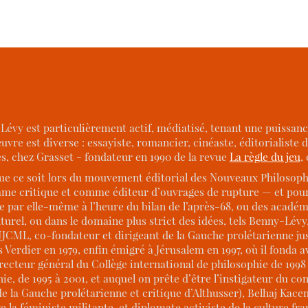
évy est particulièrement actif, médiatisé, tenant une puissan
vre est diverse : essayiste, romancier, cinéaste, éditorialiste d
es, chez Grasset - fondateur en 1990 de la revue
La règle du jeu
,
e ce soit lors du mouvement éditorial des Nouveaux Philosophes 
critique et comme éditeur d’ouvrages de rupture — et poursu
ar elle-même à l’heure du bilan de l’après-68, ou des académies
turel, ou dans le domaine plus strict des idées, tels Benny-Lévy
JCML, co-fondateur et dirigeant de la Gauche prolétarienne jusq
s Verdier en 1979, enfin émigré à Jérusalem en 1997, où il fonda
irecteur général du Collège international de philosophie de 1998
, de 1995 à 2001, et auquel on prête d’être l’instigateur du con
e la Gauche prolétarienne et critique d’Althusser), Belhaj Kac
la féministe militante, et diplomate activiste de la culture fr