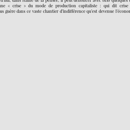
rd’hui, dans Haine de la pensée, il peut dénoncer avec brio quelques
une « crise » du mode de production capitaliste : qui dit crise 
lus guère dans ce vaste chantier d’indifférence qu’est devenue l’écon