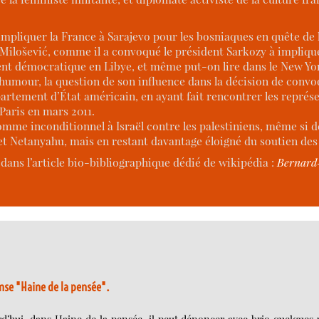
impliquer la France à Sarajevo pour les bosniaques en quête de 
ilošević, comme il a convoqué le président Sarkozy à implique
ent démocratique en Libye, et même put-on lire dans le New Yor
mour, la question de son influence dans la décision de convoqu
partement d’État américain, en ayant fait rencontrer les représ
 Paris en mars 2011.
mme inconditionnel à Israël contre les palestiniens, même si d
 Netanyahu, mais en restant davantage éloigné du soutien des 
s dans l’article bio-bibliographique dédié de wikipédia :
Bernard
nse "Haine de la pensée".