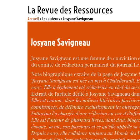
La Revue des Ressources
Accueil
> Les auteurs >
Josyane Savigneau
Josyane Savigneau
Josyane Savigneau est une femme de conviction et
du comité de rédaction permanent du journal L
Note biographique exraite de la page de Josyane 
Josyane Savigneau est née en 1951 à Châtellerault. El
2005. Elle a également été rédactrice en chef du serv
Extrait de l’article dédié à Josyane Savigneau da
Elle est connue, dans les milieux littéraires parisi
connivences, de défendre exclusivement les ouvrages
Fottorino l’a chargée d’une réflexion en vue d’étoffe
Elle est l’auteur de plusieurs livres, dont deux bio
évoque, sa vie, son parcours et ce qu’elle appelle sa 
Depuis 2009, elle collabore toujours au Monde des Li
du samedi d’un long entretien qu’elle conduit avec u