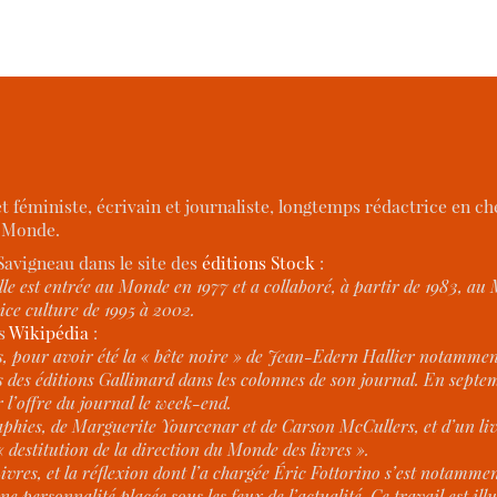
 féministe, écrivain et journaliste, longtemps rédactrice en ch
e Monde.
Savigneau dans le site des
éditions Stock
:
le est entrée au Monde en 1977 et a collaboré, à partir de 1983, au M
ice culture de 1995 à 2002.
ns
Wikipédia
:
ens, pour avoir été la « bête noire » de Jean-Edern Hallier notamment
 des éditions Gallimard dans les colonnes de son journal. En septe
r l’offre du journal le week-end.
graphies, de Marguerite Yourcenar et de Carson McCullers, et d’un l
« destitution de la direction du Monde des livres ».
vres, et la réflexion dont l’a chargée Éric Fottorino s’est notamme
ne personnalité placée sous les feux de l’actualité. Ce travail est 