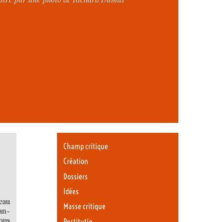
Champ critique
Création
Dossiers
Idées
eau
Masse critique
ean-
ous
Restitutio