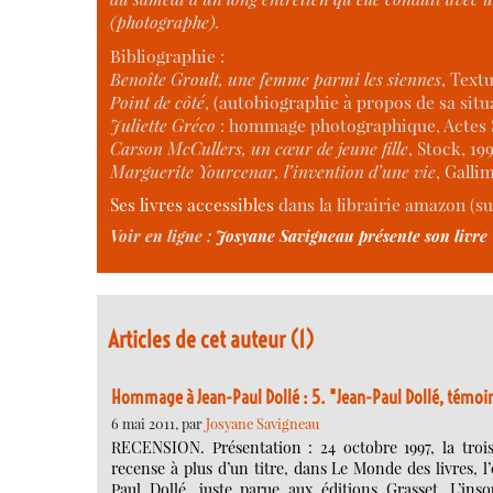
(photographe).
Bibliographie :
Benoîte Groult, une femme parmi les siennes
, Textu
Point de côté
, (autobiographie à propos de sa sit
Juliette Gréco
: hommage photographique, Actes S
Carson McCullers, un cœur de jeune fille
, Stock, 19
Marguerite Yourcenar, l’invention d’une vie
, Galli
Ses livres accessibles
dans la librairie amazon (sui
Voir en ligne :
Josyane Savigneau présente son livre
Articles de cet auteur (1)
Hommage à Jean-Paul Dollé : 5. "Jean-Paul Dollé, témoi
6 mai 2011, par
Josyane Savigneau
RECENSION. Présentation : 24 octobre 1997, la tr
recense à plus d’un titre, dans Le Monde des livres, 
Paul Dollé, juste parue aux éditions Grasset. L’i