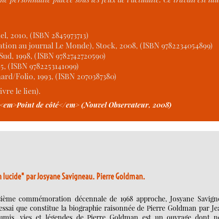
el, 2010, (ISBN 2845973713)
uation au journal Le Monde), Stock, 2008, (ISBN 9782234054899)
ud, 1998, (ISBN 9782742720590)
95, (ISBN 9782253141099)
mard/Folio, 1993, (ISBN 2070387380)
vre le lien).
 <em>Point de côté</em> (Nouvel Observateur, 2008)
n lucide" par Josyane Savigneau. Pierre Goldman.
oisième commémoration décennale de 1968 approche, Josyane Savign
l’essai que constitue la biographie raisonnée de Pierre Goldman par J
nsoumis, vies et légendes de Pierre Goldman est un ouvrage dont n