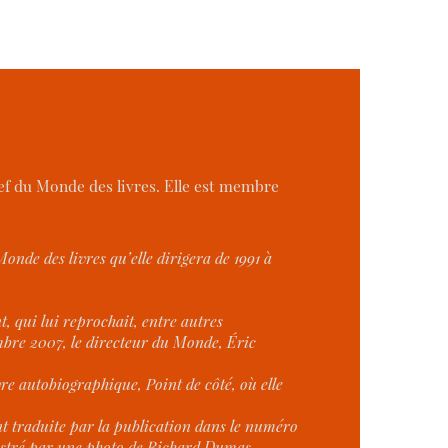
ef du Monde des livres. Elle est membre
onde des livres qu’elle dirigera de 1991 à
, qui lui reprochait, entre autres
mbre 2007, le directeur du Monde, Éric
ivre autobiographique,
Point de côté
, où elle
nt traduite par la publication dans le numéro
illustré par une photo de Richard Dumas