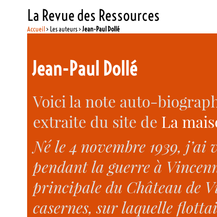
La Revue des Ressources
Accueil
> Les auteurs >
Jean-Paul Dollé
Jean-Paul Dollé
Voici la note auto-biograp
extraite du site de
La mais
Né le 4 novembre 1939, j’ai
pendant la guerre à Vincenne
principale du Château de V
casernes, sur laquelle flotta