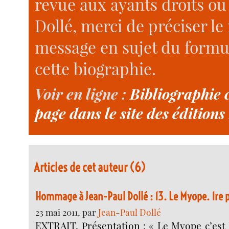
revue aux ayants droits ou
Dollé, merci de préciser le
message en sujet du formul
cette biographie.
Voir en ligne :
Bibliographie 
page dans le site des éditions
Articles de cet auteur (6)
Hommage à Jean-Paul Dollé : 13. Le Myope. 1re pa
23 mai 2011, par
Jean-Paul Dollé
EXTRAIT. Présentation : « Le Myope c’est 