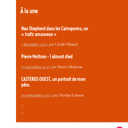
À la une
Nan Shepherd dans les Cairngorms, un
« trafic amoureux »
7 décembre 2025
, par
Cécile Vibarel
Pierre Mottron - I almost died
23 novembre 2025
, par
Pierre Mottron
CASTERUS OUEST, un portrait de mon
père.
29 septembre 2025
, par
Nicolas Losson
<
>