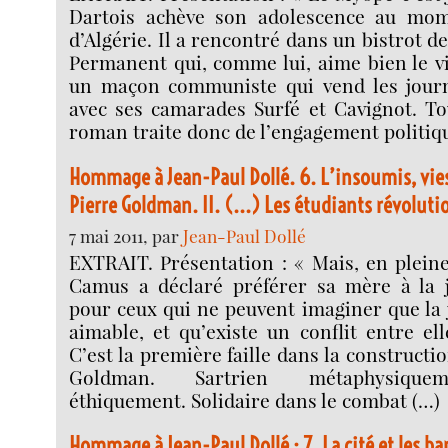
Dartois achève son adolescence au mom
d’Algérie. Il a rencontré dans un bistrot 
Permanent qui, comme lui, aime bien le vi
un maçon communiste qui vend les journ
avec ses camarades Surfé et Cavignot. To
roman traite donc de l’engagement politiq
Hommage à Jean-Paul Dollé. 6. L’insoumis, vies
Pierre Goldman. II. (...) Les étudiants révoluti
7 mai 2011, par
Jean-Paul Dollé
EXTRAIT. Présentation : « Mais, en pleine
Camus a déclaré préférer sa mère à la j
pour ceux qui ne peuvent imaginer que la j
aimable, et qu’existe un conflit entre elle
C’est la première faille dans la constructio
Goldman. Sartrien métaphysique
éthiquement. Solidaire dans le combat (…)
Hommage à Jean-Paul Dollé : 7. La cité et les ba