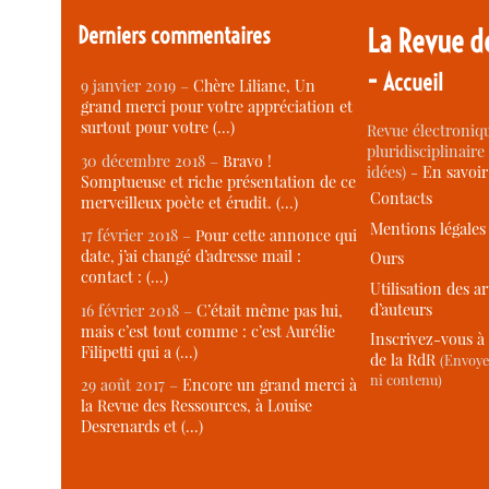
Derniers commentaires
La Revue d
-
Accueil
9 janvier 2019 –
Chère Liliane, Un
grand merci pour votre appréciation et
surtout pour votre (…)
Revue électroniqu
pluridisciplinaire 
30 décembre 2018 –
Bravo !
idées) -
En savoi
Somptueuse et riche présentation de ce
Contacts
merveilleux poète et érudit. (…)
Mentions légales
17 février 2018 –
Pour cette annonce qui
date, j’ai changé d’adresse mail :
Ours
contact : (…)
Utilisation des ar
d’auteurs
16 février 2018 –
C’était même pas lui,
mais c’est tout comme : c’est Aurélie
Inscrivez-vous à 
Filipetti qui a (…)
de la RdR
(Envoye
ni contenu)
29 août 2017 –
Encore un grand merci à
la Revue des Ressources, à Louise
Desrenards et (…)