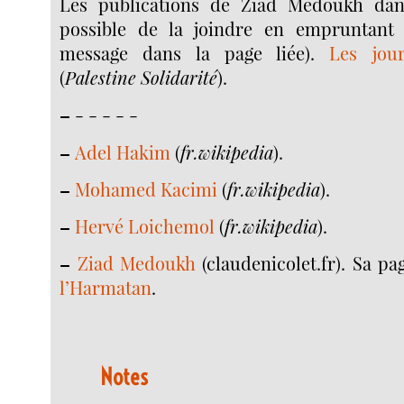
Les publications de Ziad Medoukh da
possible de la joindre en empruntant 
message dans la page liée).
Les jou
(
Palestine Solidarité
).
–
- - - - -
–
Adel Hakim
(
fr.wikipedia
).
–
Mohamed Kacimi
(
fr.wikipedia
).
–
Hervé Loichemol
(
fr.wikipedia
).
–
Ziad Medoukh
(claudenicolet.fr). Sa p
l’Harmatan
.
Notes