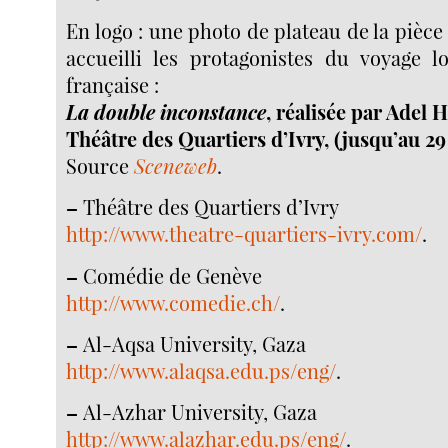
En logo : une photo de plateau de la pièce
accueilli les protagonistes du voyage l
française :
La double inconstance
, réalisée par Adel 
Théâtre des Quartiers d’Ivry, (jusqu’au 2
Source
Sceneweb
.
–
Théâtre des Quartiers d’Ivry
http://www.theatre-quartiers-ivry.com/
.
–
Comédie de Genève
http://www.comedie.ch/
.
–
Al-Aqsa University, Gaza
http://www.alaqsa.edu.ps/eng/
.
–
Al-Azhar University, Gaza
http://www.alazhar.edu.ps/eng/
.