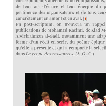
correspondants affectueux ou compatissants, c’
de leur art d’écrire et leur énergie du p
pertinence des organisateurs et de tous ceux
concrètement en amont et en aval.
[
1
]
En post-scriptum, on trouvera un rappel 
publications de Mohamed Kacimi, de Ziad M
Abdelrahman al-Sadi, (notamment une adapta
forme d’un récit en série, du poème épique 
qu’elle a présenté et qui a remporté la sélect
dans
La revue des ressources
. (A. G.-C.)