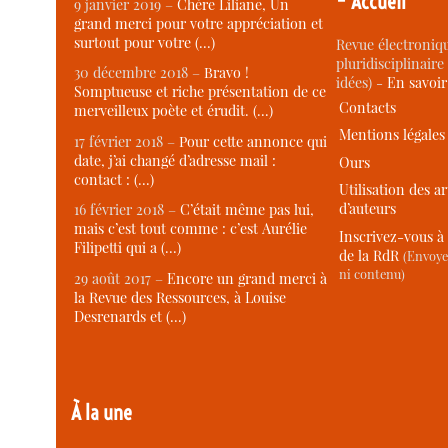
Accueil
9 janvier 2019 –
Chère Liliane, Un
grand merci pour votre appréciation et
surtout pour votre (…)
Revue électroniqu
pluridisciplinaire 
30 décembre 2018 –
Bravo !
idées) -
En savoi
Somptueuse et riche présentation de ce
Contacts
merveilleux poète et érudit. (…)
Mentions légales
17 février 2018 –
Pour cette annonce qui
date, j’ai changé d’adresse mail :
Ours
contact : (…)
Utilisation des ar
d’auteurs
16 février 2018 –
C’était même pas lui,
mais c’est tout comme : c’est Aurélie
Inscrivez-vous à 
Filipetti qui a (…)
de la RdR
(Envoye
ni contenu)
29 août 2017 –
Encore un grand merci à
la Revue des Ressources, à Louise
Desrenards et (…)
À la une