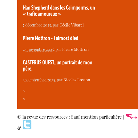
Nan Shepherd dans les Cairngorms, un
« trafic amoureux »
7 décembre 2025
, par
Cécile Vibarel
Pierre Mottron - I almost died
23 novembre 2025
, par
Pierre Mottron
CASTERUS OUEST, un portrait de mon
père.
29 septembre 2025
, par
Nicolas Losson
<
>
© la revue des ressources : Sauf mention particulière |
&