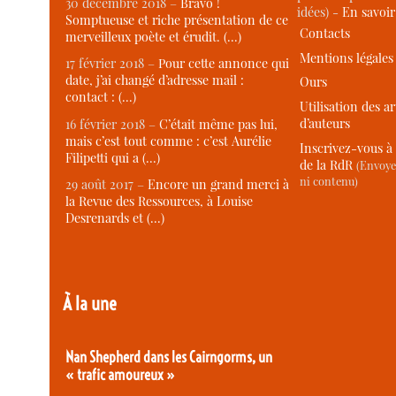
30 décembre 2018 –
Bravo !
idées) -
En savoi
Somptueuse et riche présentation de ce
Contacts
merveilleux poète et érudit. (…)
Mentions légales
17 février 2018 –
Pour cette annonce qui
date, j’ai changé d’adresse mail :
Ours
contact : (…)
Utilisation des ar
d’auteurs
16 février 2018 –
C’était même pas lui,
mais c’est tout comme : c’est Aurélie
Inscrivez-vous à 
Filipetti qui a (…)
de la RdR
(Envoye
ni contenu)
29 août 2017 –
Encore un grand merci à
la Revue des Ressources, à Louise
Desrenards et (…)
À la une
Nan Shepherd dans les Cairngorms, un
« trafic amoureux »