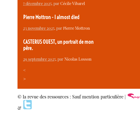
7 décembre 2025
, par
Cécile Vibarel
Pierre Mottron - I almost died
23 novembre 2025
, par
Pierre Mottron
CASTERUS OUEST, un portrait de mon
père.
29 septembre 2025
, par
Nicolas Losson
<
>
© la revue des ressources : Sauf mention particulière |
&