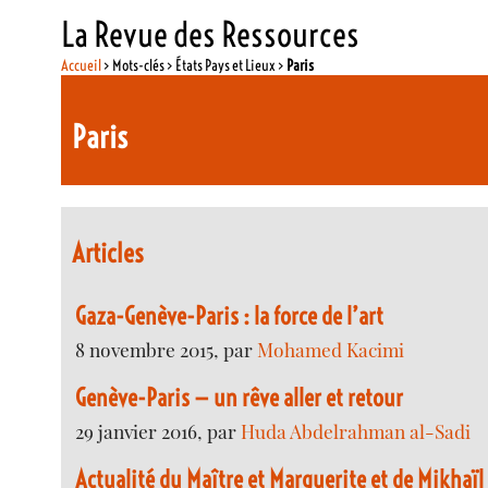
La Revue des Ressources
Accueil
> Mots-clés > États Pays et Lieux >
Paris
Paris
Articles
Gaza-Genève-Paris : la force de l’art
8 novembre 2015, par
Mohamed Kacimi
Genève-Paris — un rêve aller et retour
29 janvier 2016, par
Huda Abdelrahman al-Sadi
Actualité du Maître et Marguerite et de Mikhaï