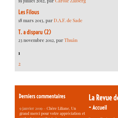
19 juillet 2012, par
Carole Zalberg
Les Filous
18 mars 2013, par
D.A.F. de Sade
T. a disparu (2)
23 novembre 2012, par
Thuân
1
2
Derniers commentaires
La Revue d
-
Accueil
9 janvier 2019 –
Chère Liliane, Un
grand merci pour votre appréciation et