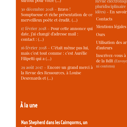
surtout pour votre (…)
Revue électroniqu
pluridisciplinaire 
30 décembre 2018 –
Bravo !
idées) -
En savoi
Somptueuse et riche présentation de ce
Contacts
merveilleux poète et érudit. (…)
Mentions légales
17 février 2018 –
Pour cette annonce qui
date, j’ai changé d’adresse mail :
Ours
contact : (…)
Utilisation des ar
d’auteurs
16 février 2018 –
C’était même pas lui,
mais c’est tout comme : c’est Aurélie
Inscrivez-vous à 
Filipetti qui a (…)
de la RdR
(Envoye
ni contenu)
29 août 2017 –
Encore un grand merci à
la Revue des Ressources, à Louise
Desrenards et (…)
À la une
Nan Shepherd dans les Cairngorms, un