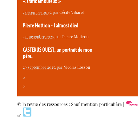
« trafic amoureux »
7 décembre 2025
, par
Cécile Vibarel
Pierre Mottron - I almost died
23 novembre 2025
, par
Pierre Mottron
CASTERUS OUEST, un portrait de mon
père.
29 septembre 2025
, par
Nicolas Losson
<
>
© la revue des ressources : Sauf mention particulière |
&