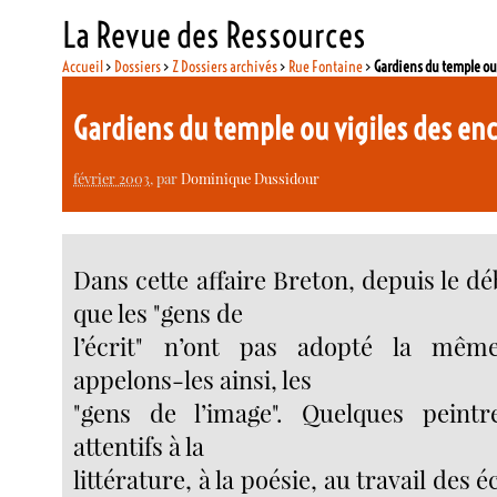
La Revue des Ressources
Accueil
>
Dossiers
>
Z Dossiers archivés
>
Rue Fontaine
>
Gardiens du temple ou
Gardiens du temple ou vigiles des en
février 2003
, par
Dominique Dussidour
Dans cette affaire Breton, depuis le d
que les "gens de
l’écrit" n’ont pas adopté la mêm
appelons-les ainsi, les
"gens de l’image". Quelques peintre
attentifs à la
littérature, à la poésie, au travail des éc