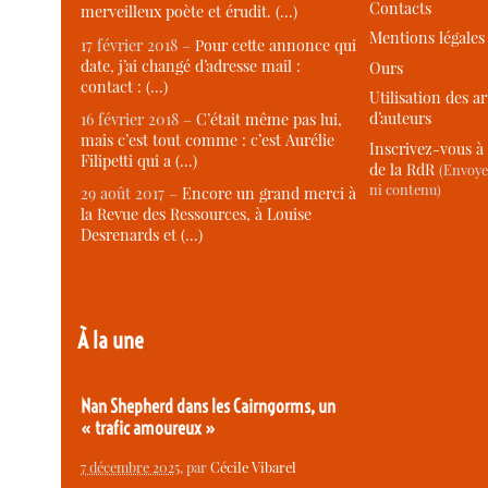
Contacts
merveilleux poète et érudit. (…)
Mentions légales
17 février 2018 –
Pour cette annonce qui
date, j’ai changé d’adresse mail :
Ours
contact : (…)
Utilisation des ar
d’auteurs
16 février 2018 –
C’était même pas lui,
mais c’est tout comme : c’est Aurélie
Inscrivez-vous à 
Filipetti qui a (…)
de la RdR
(Envoye
ni contenu)
29 août 2017 –
Encore un grand merci à
la Revue des Ressources, à Louise
Desrenards et (…)
À la une
Nan Shepherd dans les Cairngorms, un
« trafic amoureux »
7 décembre 2025
, par
Cécile Vibarel