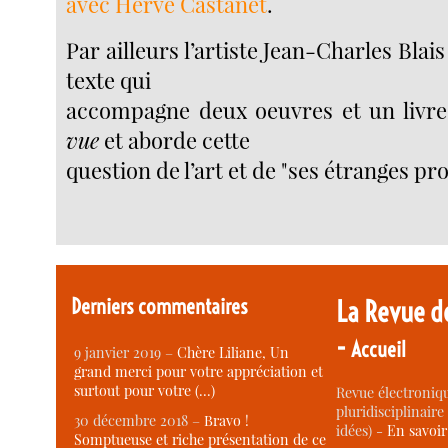
avec Hervé Castanet
.
Par ailleurs l’artiste Jean-Charles Blais
texte qui
accompagne deux oeuvres et un livre
vue
et aborde cette
question de l’art et de "ses étranges pr
Derniers commentaires
La Revue d
-
Accueil
9 janvier 2019 –
Chère Liliane, Un
grand merci pour votre appréciation et
surtout pour votre (…)
Revue électroniqu
pluridisciplinaire 
30 décembre 2018 –
Bravo !
idées) -
En savoi
Somptueuse et riche présentation de ce