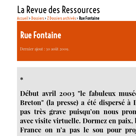
La Revue des Ressources
Accueil
>
Dossiers
>
Z Dossiers archivés
>
Rue Fontaine
Rue Fontaine
Dernier ajout : 30 août 2009.
*
Début avril 2003 "le fabuleux musé
Breton" (la presse) a été dispersé à 
pas très grave puisqu’on nous p
avec visite virtuelle. Dormez en paix,
France on n’a pas le sou pour pr