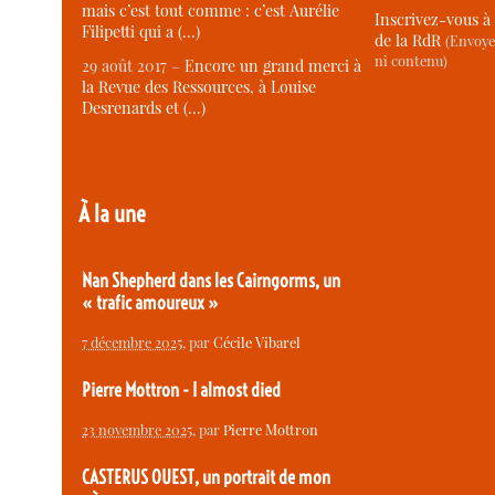
mais c’est tout comme : c’est Aurélie
Inscrivez-vous à 
Filipetti qui a (…)
de la RdR
(Envoye
ni contenu)
29 août 2017 –
Encore un grand merci à
la Revue des Ressources, à Louise
Desrenards et (…)
À la une
Nan Shepherd dans les Cairngorms, un
« trafic amoureux »
7 décembre 2025
, par
Cécile Vibarel
Pierre Mottron - I almost died
23 novembre 2025
, par
Pierre Mottron
CASTERUS OUEST, un portrait de mon