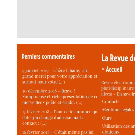
Derniers commentaires
La Revue d
-
Accueil
9 janvier 2019 –
Chère Liliane, Un
grand merci pour votre appréciation et
surtout pour votre (…)
Revue électroniqu
pluridisciplinaire 
30 décembre 2018 –
Bravo !
idées) -
En savoi
Somptueuse et riche présentation de ce
Contacts
merveilleux poète et érudit. (…)
Mentions légales
17 février 2018 –
Pour cette annonce qui
date, j’ai changé d’adresse mail :
Ours
contact : (…)
Utilisation des ar
d’auteurs
16 février 2018 –
C’était même pas lui,