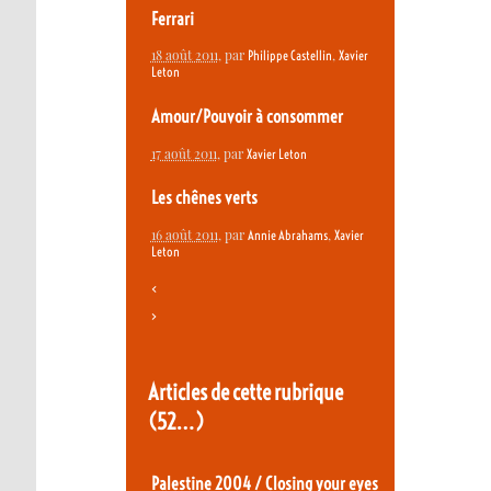
Ferrari
18 août 2011
, par
,
Philippe Castellin
Xavier
Leton
Amour/Pouvoir à consommer
17 août 2011
, par
Xavier Leton
Les chênes verts
16 août 2011
, par
,
Annie Abrahams
Xavier
Leton
<
>
Articles de cette rubrique
(52…)
Palestine 2004 / Closing your eyes