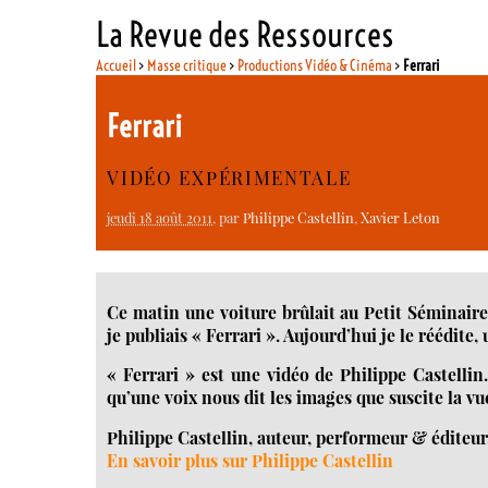
La Revue des Ressources
Accueil
>
Masse critique
>
Productions Vidéo & Cinéma
>
Ferrari
Ferrari
VIDÉO EXPÉRIMENTALE
jeudi 18 août 2011
, par
Philippe Castellin
,
Xavier Leton
Ce matin une voiture brûlait au Petit Séminaire
je publiais « Ferrari ». Aujourd’hui je le réédite
« Ferrari » est une vidéo de Philippe Castellin
qu’une voix nous dit les images que suscite la vu
Philippe Castellin, auteur, performeur & éditeur
En savoir plus sur Philippe Castellin