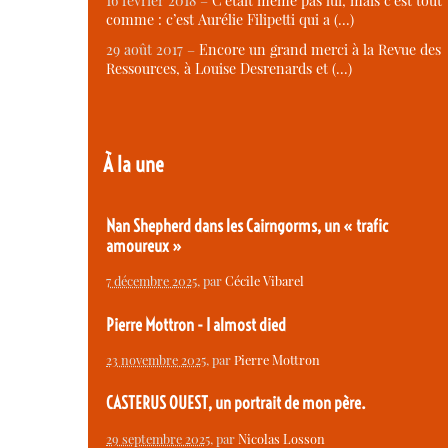
16 février 2018 –
C’était même pas lui, mais c’est tout
comme : c’est Aurélie Filipetti qui a (…)
29 août 2017 –
Encore un grand merci à la Revue des
Ressources, à Louise Desrenards et (…)
À la une
Nan Shepherd dans les Cairngorms, un « trafic
amoureux »
7 décembre 2025
, par
Cécile Vibarel
Pierre Mottron - I almost died
23 novembre 2025
, par
Pierre Mottron
CASTERUS OUEST, un portrait de mon père.
29 septembre 2025
, par
Nicolas Losson