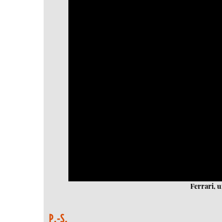
Ferrari, u
P.-S.