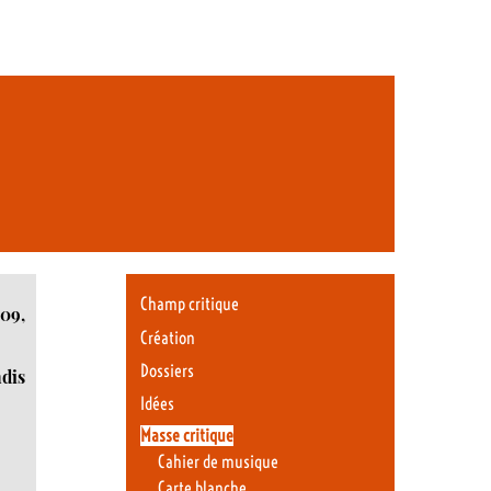
Champ critique
009,
Création
Dossiers
ndis
Idées
Masse critique
Cahier de musique
Carte blanche