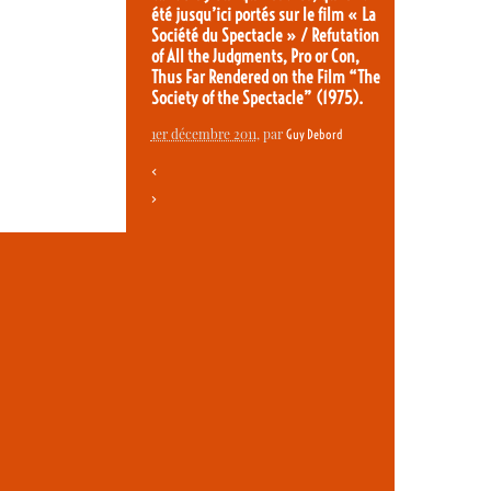
été jusqu’ici portés sur le film « La
Société du Spectacle » / Refutation
of All the Judgments, Pro or Con,
Thus Far Rendered on the Film “The
Society of the Spectacle” (1975).
1er décembre 2011
, par
Guy Debord
<
>