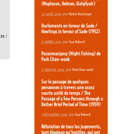
(Naplouse, Hebron, Qalqilyah)
20 août 2014
, par
Robin Hunzinger
Hurlements en faveur de Sade /
Howlings in favour of Sade (1952)
25 :
17 juillet 2013
, par
Guy Debord
Paranmanjang (Night Fishing) de
Park Chan-wook
23 janvier 2012
, par
Park Chan-wook
Sur le passage de quelques
personnes à travers une assez
courte unité de temps / The
Passage of a Few Persons through a
Rather Brief Period of Time (1959)
3 décembre 2011
, par
Guy Debord
Réfutation de tous les jugements,
tant élogieux qu’hostiles, qui ont