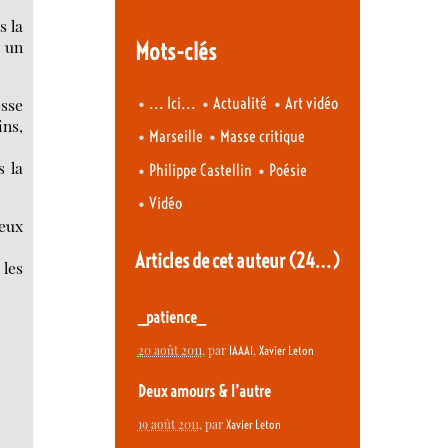
s la
s un
Mots-clés
•
•
•
... Ici...
Actualité
Art vidéo
sse
ins,
•
•
Marseille
Masse critique
s la
•
•
Philippe Castellin
Poésie
•
Vidéo
leux
Articles de cet auteur
(24…)
 les
_patience_
20 août 2011
, par
,
IAAAI
Xavier Leton
Deux amours & l’autre
19 août 2011
, par
Xavier Leton