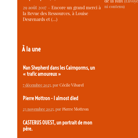
de la RdR
(Envoye
ni contenu)
29 août 2017 –
Encore un grand merci à
la Revue des Ressources, à Louise
Desrenards et (…)
À la une
Nan Shepherd dans les Cairngorms, un
« trafic amoureux »
7 décembre 2025
, par
Cécile Vibarel
Pierre Mottron - I almost died
23 novembre 2025
, par
Pierre Mottron
CASTERUS OUEST, un portrait de mon
père.