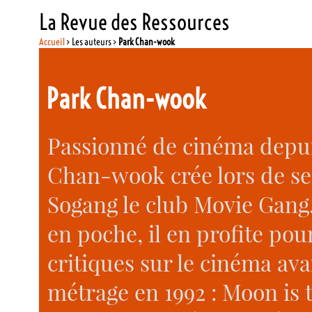
La Revue des Ressources
Accueil
> Les auteurs >
Park Chan-wook
Park Chan-wook
Passionné de cinéma depui
Chan-wook crée lors de ses
Sogang le club Movie Gang
en poche, il en profite pou
critiques sur le cinéma av
métrage en 1992 : Moon is 