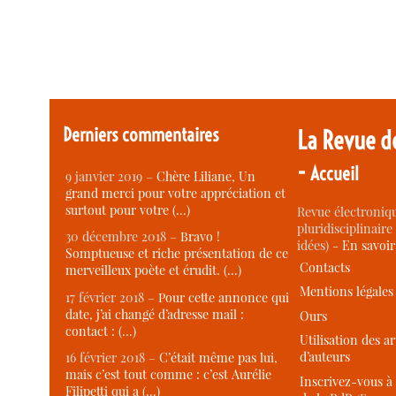
Derniers commentaires
La Revue d
-
Accueil
9 janvier 2019 –
Chère Liliane, Un
grand merci pour votre appréciation et
surtout pour votre (…)
Revue électroniqu
pluridisciplinaire 
30 décembre 2018 –
Bravo !
idées) -
En savoi
Somptueuse et riche présentation de ce
Contacts
merveilleux poète et érudit. (…)
Mentions légales
17 février 2018 –
Pour cette annonce qui
date, j’ai changé d’adresse mail :
Ours
contact : (…)
Utilisation des ar
d’auteurs
16 février 2018 –
C’était même pas lui,
mais c’est tout comme : c’est Aurélie
Inscrivez-vous à 
Filipetti qui a (…)