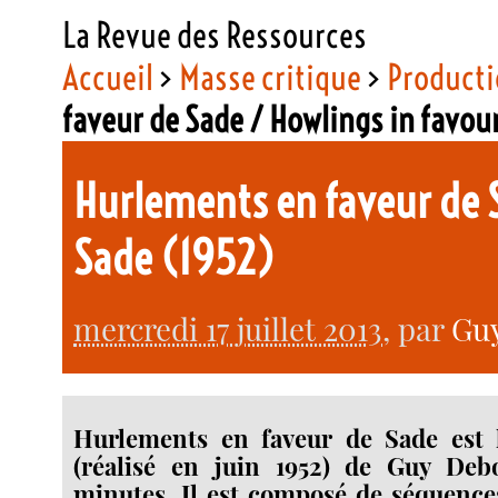
La Revue des Ressources
Accueil
>
Masse critique
>
Producti
faveur de Sade / Howlings in favou
Hurlements en faveur de S
Sade (1952)
mercredi 17 juillet 2013
, par
Gu
Hurlements en faveur de Sade est 
(réalisé en juin 1952) de Guy Deb
minutes. Il est composé de séquence