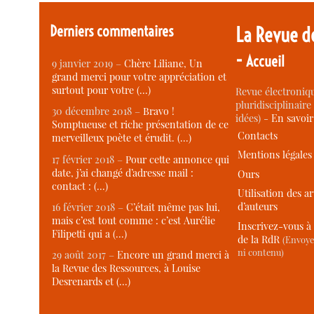
Derniers commentaires
La Revue d
-
Accueil
9 janvier 2019 –
Chère Liliane, Un
grand merci pour votre appréciation et
surtout pour votre (…)
Revue électroniqu
pluridisciplinaire 
30 décembre 2018 –
Bravo !
idées) -
En savoi
Somptueuse et riche présentation de ce
Contacts
merveilleux poète et érudit. (…)
Mentions légales
17 février 2018 –
Pour cette annonce qui
date, j’ai changé d’adresse mail :
Ours
contact : (…)
Utilisation des ar
d’auteurs
16 février 2018 –
C’était même pas lui,
mais c’est tout comme : c’est Aurélie
Inscrivez-vous à 
Filipetti qui a (…)
de la RdR
(Envoye
ni contenu)
29 août 2017 –
Encore un grand merci à
la Revue des Ressources, à Louise
Desrenards et (…)