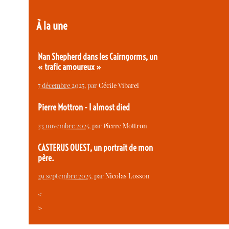
À la une
Nan Shepherd dans les Cairngorms, un
« trafic amoureux »
7 décembre 2025
, par
Cécile Vibarel
Pierre Mottron - I almost died
23 novembre 2025
, par
Pierre Mottron
CASTERUS OUEST, un portrait de mon
père.
29 septembre 2025
, par
Nicolas Losson
<
>