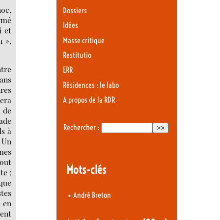
hoc,
Dossiers
ormé
Idées
i et
n »,
Masse critique
Restitutio
ntre
ERR
dans
Résidences : le labo
ures
era
A propos de la RDR
s de
iade
Rechercher :
ds à
« Un
 mes
bout
Mots-clés
te ;
ique
stes
•
André Breton
e en
ient