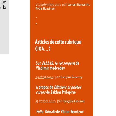
ique
25 septembre 2013
, par
,
Laurent Margantin
 la
Robin Hunzinger
<
>
Articles de cette rubrique
(104…)
Sur
Zahhâk, le roi serpent
de
Vladimir Medvedev
29 avril 2020
, par
Françoise Genevray
A propos de
Officiers et poètes
russes
de Zakhar Prilepine
17 février 2020
, par
Françoise Genevray
Volia Volnaïa
de Victor Remizov