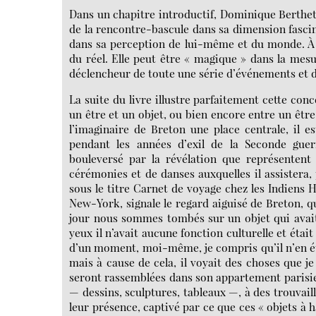
Dans un chapitre introductif, Dominique Berthet 
de la rencontre-bascule dans sa dimension fascin
dans sa perception de lui-même et du monde. À tr
du réel. Elle peut être « magique » dans la mesu
déclencheur de toute une série d’événements et
La suite du livre illustre parfaitement cette con
un être et un objet, ou bien encore entre un êtr
l’imaginaire de Breton une place centrale, il e
pendant les années d’exil de la Seconde gue
bouleversé par la révélation que représentent 
cérémonies et de danses auxquelles il assistera, 
sous le titre Carnet de voyage chez les Indiens
New-York, signale le regard aiguisé de Breton, qui
jour nous sommes tombés sur un objet qui avait
yeux il n’avait aucune fonction culturelle et étai
d’un moment, moi-même, je compris qu’il n’en étai
mais à cause de cela, il voyait des choses que 
seront rassemblées dans son appartement parisien
— dessins, sculptures, tableaux —, à des trouvail
leur présence, captivé par ce que ces « objets à 