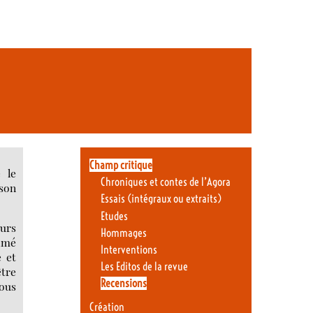
Champ critique
 le
Chroniques et contes de l’Agora
 son
Essais (intégraux ou extraits)
Etudes
ours
Hommages
Aimé
Interventions
e et
Les Editos de la revue
être
Recensions
nous
Création