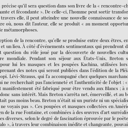
précise qu’il sera question dans son livre de la « rencontre-c
ante et fécondante ». De celle-ci, l’homme peut sortir transf
avers elle, il peut atteindre une nouvelle connaissance de so
re où, nous dit l’auteur, elle se produit « au moment opportu
 de métamorphoses.
ception de la rencontre, qu’elle se produise entre deux êtres, e
e et un lieu. À côté d’événements sentimentaux qui prendront 
st question du rôle joué par la découverte de nouvelles cult
rre mondiale. Pendant son séjour aux États-Unis, Breton s
pour lui les masques et les poupées Kachina, utilisées lor
prenant des notes qui seront publiées dans l’édition de la Plé
 Hopi. Lévi-Strauss, qui l’a accompagné chez quelques marchan
 ne recherchait pas l’ancienneté et l’authenticité de l’objet : 
 manifestement été fabriqué pour être vendu aux Blancs ; à
t donc sans intérêt. Mais Breton s’arrêta net, émerveillé, et au 
t pas moins beau. Breton n’était ni un puriste ni un spécialis
je ne voyais pas ». Ces poupées et masques collectées en Amér
 de la rue Fontaine, et combinées à des œuvres d’art surréali
les diverses, selon le degré de fascination éprouvée par le poèt
halo », à travers leur combinaison inédite et changeante, pouva