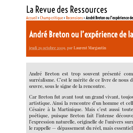
La Revue des Ressources
Accueil
>
Champ critique
>
Recensions
>
André Breton ou l’expérience de
André Breton ou l’expérience de l
jeudi 29 octobre 2009
, par
Laurent Margantin
André Breton est trop souvent présenté comm
surréalisme. C’est le mérite de ce livre de nous 
œuvre, sous le signe de la rencontre.
Car Breton fut avant tout un grand vivant, toujou
artistique. Ainsi la rencontre d’un homme et cell
Césaire à la Martinique. Mais c’est aussi tout
poétique, puisque Breton fait l’intense découve
l’expression naturelle, originelle de l’univers su
le rappelle — dépassement du réel, mais essentiel