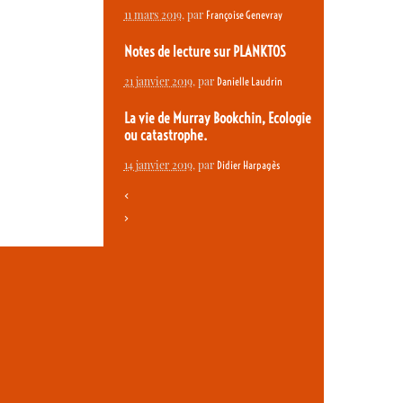
11 mars 2019
, par
Françoise Genevray
Notes de lecture sur PLANKTOS
21 janvier 2019
, par
Danielle Laudrin
La vie de Murray Bookchin, Ecologie
ou catastrophe.
14 janvier 2019
, par
Didier Harpagès
<
>