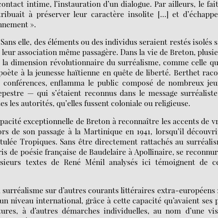
contact intime, l’instauration d’un dialogue. Par ailleurs, le fai
ribuait à préserver leur caractère insolite […] et d’échapp
onnement ».
ans elle, des éléments ou des individus seraient restés isolés 
 leur association même passagère. Dans la vie de Breton, plusi
t la dimension révolutionnaire du surréalisme, comme celle qu
poète à la jeunesse haïtienne en quête de liberté. Berthet rac
 conférences, enflamma le public composé de nombreux jeu
epestre — qui s’étaient reconnus dans le message surréalist
tes les autorités, qu’elles fussent coloniale ou religieuse.
pacité exceptionnelle de Breton à reconnaître les accents de v
rs de son passage à la Martinique en 1941, lorsqu’il découvri
tulée Tropiques. Sans être directement rattachés au surréali
ris de poésie française de Baudelaire à Apollinaire, se reconnu
usieurs textes de René Ménil analysés ici témoignent de ce
surréalisme sur d’autres courants littéraires extra-européens 
 un niveau international, grâce à cette capacité qu’avaient ses 
tures, à d’autres démarches individuelles, au nom d’une vi