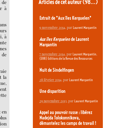
Articles de cet auteur
(98…)
t de
er à
Extrait de "Aux îles Kerguelen"
sans
9 novembre 2014
, par
Laurent Margantin
eurs
i, à
Aux îles Kerguelen
de Laurent
onte
Margantin
nes
e de
7 novembre 2014
, par
,
Laurent Margantin
{ERR} Editions de la Revue des Ressources
Nuit de Sindelfingen
raie
t la
28 février 2014
, par
Laurent Margantin
sme,
rent
Une disparition
tte
29 novembre 2013
, par
Laurent Margantin
: en
Appel au pouvoir russe : libérez
plus
Nadejda Tolokonnikova,
sion
démantelez les camps de travail !