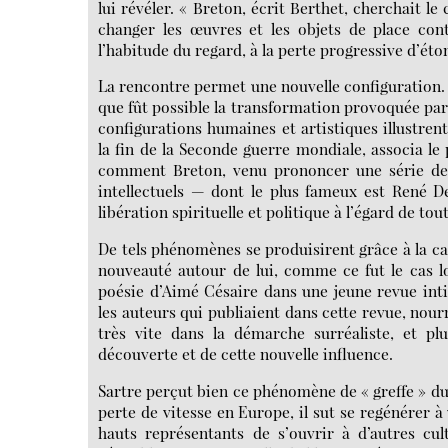
lui révéler. « Breton, écrit Berthet, cherchait le 
changer les œuvres et les objets de place cont
l’habitude du regard, à la perte progressive d’ét
La rencontre permet une nouvelle configuration. S
que fût possible la transformation provoquée par
configurations humaines et artistiques illustren
la fin de la Seconde guerre mondiale, associa le 
comment Breton, venu prononcer une série de
intellectuels — dont le plus fameux est René D
libération spirituelle et politique à l’égard de tou
De tels phénomènes se produisirent grâce à la ca
nouveauté autour de lui, comme ce fut le cas lo
poésie d’Aimé Césaire dans une jeune revue inti
les auteurs qui publiaient dans cette revue, nour
très vite dans la démarche surréaliste, et pl
découverte et de cette nouvelle influence.
Sartre perçut bien ce phénomène de « greffe » du 
perte de vitesse en Europe, il sut se regénérer à
hauts représentants de s’ouvrir à d’autres cul