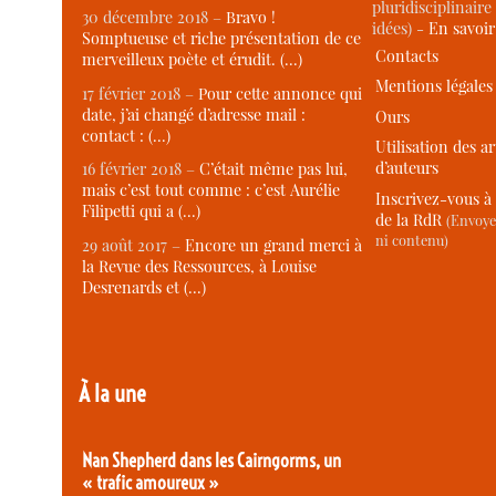
pluridisciplinaire 
30 décembre 2018 –
Bravo !
idées) -
En savoi
Somptueuse et riche présentation de ce
Contacts
merveilleux poète et érudit. (…)
Mentions légales
17 février 2018 –
Pour cette annonce qui
date, j’ai changé d’adresse mail :
Ours
contact : (…)
Utilisation des ar
d’auteurs
16 février 2018 –
C’était même pas lui,
mais c’est tout comme : c’est Aurélie
Inscrivez-vous à 
Filipetti qui a (…)
de la RdR
(Envoye
ni contenu)
29 août 2017 –
Encore un grand merci à
la Revue des Ressources, à Louise
Desrenards et (…)
À la une
Nan Shepherd dans les Cairngorms, un
« trafic amoureux »