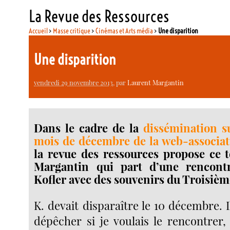
La Revue des Ressources
Accueil
>
Masse critique
>
Cinémas et Arts média
>
Une disparition
Une disparition
vendredi 29 novembre 2013
, par
Laurent Margantin
Dans le cadre de la
dissémination s
mois de décembre de la web-associat
la revue des ressources propose ce 
Margantin qui part d’une rencont
Kofler avec des souvenirs du Troisi
K. devait disparaître le 10 décembre. I
dépêcher si je voulais le rencontrer,