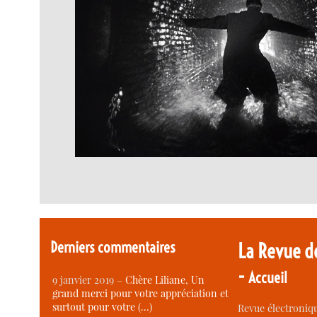
Derniers commentaires
La Revue d
-
Accueil
9 janvier 2019 –
Chère Liliane, Un
grand merci pour votre appréciation et
surtout pour votre (…)
Revue électroniqu