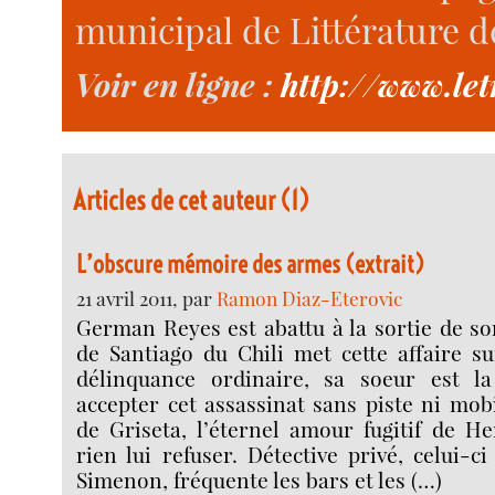
municipal de Littérature de
Voir en ligne :
http://www.let
Articles de cet auteur (1)
L’obscure mémoire des armes (extrait)
21 avril 2011, par
Ramon Diaz-Eterovic
German Reyes est abattu à la sortie de son
de Santiago du Chili met cette affaire s
délinquance ordinaire, sa soeur est l
accepter cet assassinat sans piste ni mobi
de Griseta, l’éternel amour fugitif de He
rien lui refuser. Détective privé, celui-c
Simenon, fréquente les bars et les (…)