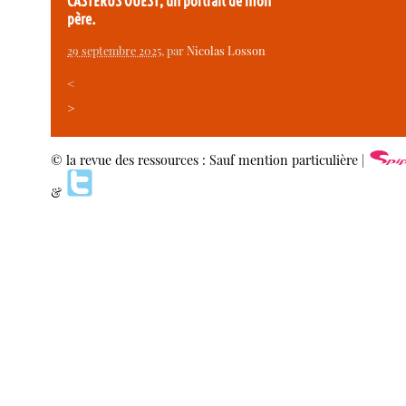
CASTERUS OUEST, un portrait de mon
père.
29 septembre 2025
, par
Nicolas Losson
<
>
© la revue des ressources : Sauf mention particulière |
&