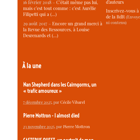
d’auteurs
16 février 2018 –
C’était même pas lui,
mais c’est tout comme : c’est Aurélie
Inscrivez-vous à 
Filipetti qui a (…)
de la RdR
(Envoye
ni contenu)
29 août 2017 –
Encore un grand merci à
la Revue des Ressources, à Louise
Desrenards et (…)
À la une
Nan Shepherd dans les Cairngorms, un
« trafic amoureux »
7 décembre 2025
, par
Cécile Vibarel
Pierre Mottron - I almost died
23 novembre 2025
, par
Pierre Mottron