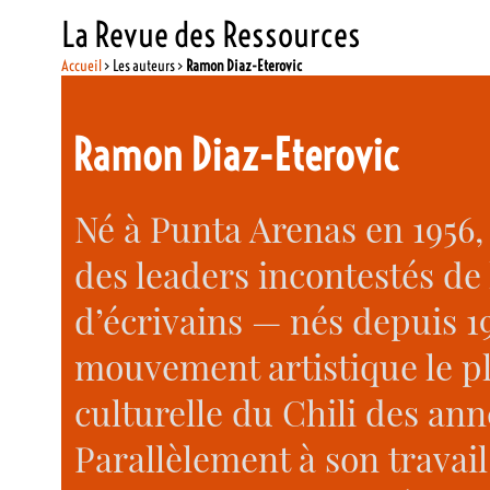
La Revue des Ressources
Accueil
> Les auteurs >
Ramon Diaz-Eterovic
Ramon Diaz-Eterovic
Né à Punta Arenas en 1956,
des leaders incontestés de
d’écrivains — nés depuis 1
mouvement artistique le pl
culturelle du Chili des ann
Parallèlement à son travail