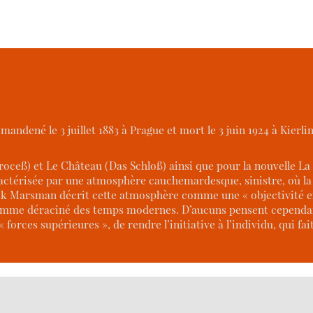
mandené le 3 juillet 1883 à Prague et mort le 3 juin 1924 à Kierli
oceß) et Le Château (Das Schloß) ainsi que pour la nouvelle 
actérisée par une atmosphère cauchemardesque, sinistre, où la 
ndrik Marsman décrit cette atmosphère comme une « objectivit
omme déraciné des temps modernes. D’aucuns pensent cependan
forces supérieures », de rendre l’initiative à l’individu, qui fa