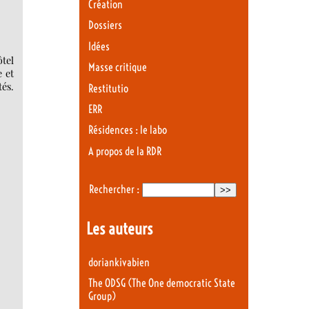
Création
Dossiers
Idées
tel
Masse critique
e et
tés.
Restitutio
ERR
Résidences : le labo
A propos de la RDR
Rechercher :
Les auteurs
doriankivabien
The ODSG (The One democratic State
Group)