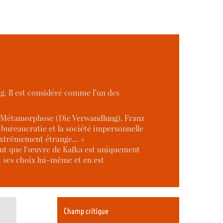
ng. Il est considéré comme l’un des
La Métamorphose (Die Verwandlung), Franz
bureaucratie et la société impersonnelle
é extrêmement étrange… »
t que l’œuvre de Kafka est uniquement
it ses choix lui-même et en est
Champ critique