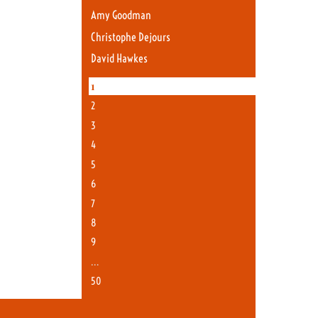
Amy Goodman
Christophe Dejours
David Hawkes
1
2
3
4
5
6
7
8
9
…
50