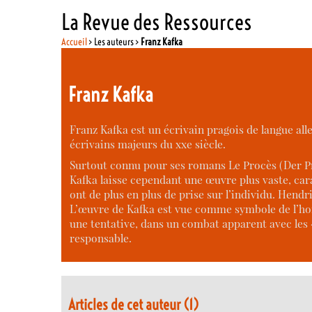
La Revue des Ressources
Accueil
> Les auteurs >
Franz Kafka
Franz Kafka
Franz Kafka est un écrivain pragois de langue alle
écrivains majeurs du xxe siècle.
Surtout connu pour ses romans Le Procès (Der Pr
Kafka laisse cependant une œuvre plus vaste, car
ont de plus en plus de prise sur l’individu. He
L’œuvre de Kafka est vue comme symbole de l’h
une tentative, dans un combat apparent avec les « 
responsable.
Articles de cet auteur (1)