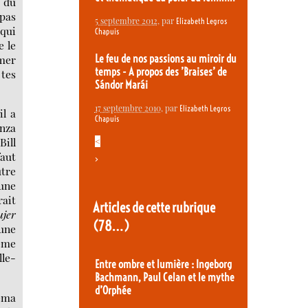
s du
 pas
5 septembre 2012
, par
Elizabeth Legros
 qui
Chapuis
e le
 mer
Le feu de nos passions au miroir du
temps - A propos des ’Braises’ de
 tes
Sándor Marái
17 septembre 2010
, par
Elizabeth Legros
il a
Chapuis
anza
Bill
<
faut
>
utre
 une
rait
Articles de cette rubrique
jer
(78…)
une
même
lle-
Entre ombre et lumière : Ingeborg
Bachmann, Paul Celan et le mythe
d’Orphée
néma