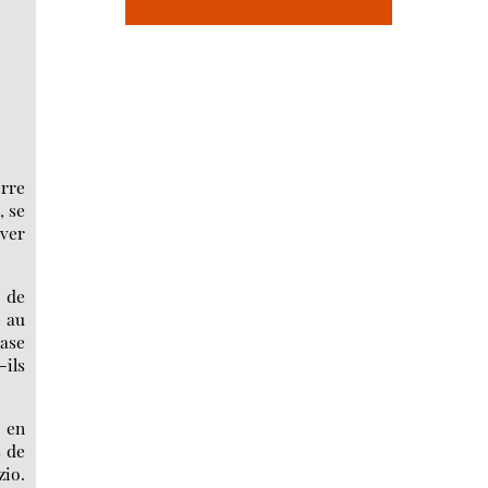
erre
, se
êver
s de
é au
base
-ils
s en
s de
zio.