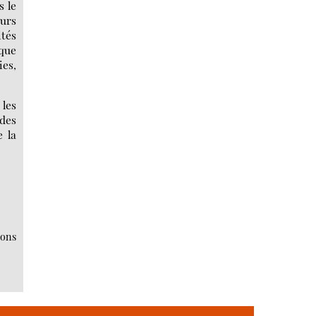
s le
eurs
ités
 que
ies,
 les
 des
e la
ions