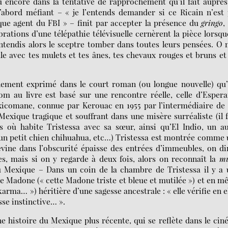
 encore dans la tentative de rapprochement qu’il fait auprè
’abord méfiant – « je l’entends demander si ce Ricain n’est
lque agent du FBI » – finit par accepter la présence du
gringo
,
brations d’une télépathie télévisuelle cernèrent la pièce lorsqu
entendis alors le sceptre tomber dans toutes leurs pensées. O
e avec tes mulets et tes ânes, tes chevaux rouges et bruns et
ement exprimé dans le court roman (ou longue nouvelle) qu’
m au livre est basé sur une rencontre réelle, celle d’Esper
xicomane, connue par Kerouac en 1955 par l’intermédiaire de 
exique tragique et souffrant dans une misère surréaliste (il 
is où habite Tristessa avec sa sœur, ainsi qu’El Indio, un a
», un petit chien chihuahua, etc…) Tristessa est montrée comme
evine dans l’obscurité épaisse des entrées d’immeubles, on di
, mais si on y regarde à deux fois, alors on reconnaît la
mu
u Mexique – Dans un coin de la chambre de Tristessa il y a 
ne Madone (« cette Madone triste et bleue et mutilée ») et en 
arma… ») héritière d’une sagesse ancestrale : « elle vérifie en e
se instinctive… ».
e histoire du Mexique plus récente, qui se reflète dans le ci