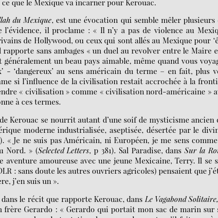
st ce que le Mexique va incarner pour Kerouac.
llah du Mexique
, est une évocation qui semble mêler plusieurs
l’évidence, il proclame : « Il n’y a pas de violence au Mexi
crivains de Hollywood, ou ceux qui sont allés au Mexique pour ‘
 il rapporte sans ambages « un duel au revolver entre le Maire e
est généralement un beau pays aimable, même quand vous voya
x’ - ‘dangereux’ au sens américain du terme – en fait, plus 
e si l’influence de la civilisation restait accrochée à la front
ndre « civilisation » comme « civilisation nord-américaine » 
onne à ces termes.
e de Kerouac se nourrit autant d’une soif de mysticisme ancien
rique moderne industrialisée, aseptisée, désertée par le divi
8). « Je ne suis pas Américain, ni Européen, je me sens comm
u Nord. » (
Selected Letters
, p 381). Sal Paradise, dans
Sur la Ro
une aventure amoureuse avec une jeune Mexicaine, Terry. Il se 
R : sans doute les autres ouvriers agricoles) pensaient que j’é
e, j’en suis un ».
e dans le récit que rapporte Kerouac, dans
Le Vagabond Solitaire
n frère Gerardo : « Gerardo qui portait mon sac de marin sur