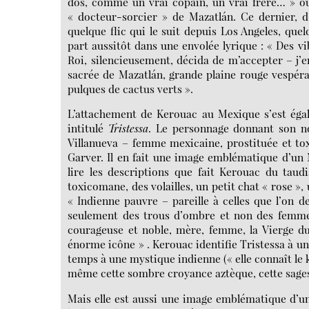
dos, comme un vrai copain, un vrai frère… » ou
« docteur-sorcier » de Mazatlán. Ce dernier, d
quelque flic qui le suit depuis Los Angeles, que
part aussitôt dans une envolée lyrique : « Des vi
Roi, silencieusement, décida de m’accepter – j’
sacrée de Mazatlán, grande plaine rouge vespéral
pulques de cactus verts ».
L’attachement de Kerouac au Mexique s’est égal
intitulé
Tristessa
. Le personnage donnant son no
Villanueva – femme mexicaine, prostituée et to
Garver. Il en fait une image emblématique d’un M
lire les descriptions que fait Kerouac du taud
toxicomane, des volailles, un petit chat « rose 
« Indienne pauvre – pareille à celles que l’on d
seulement des trous d’ombre et non des femmes
courageuse et noble, mère, femme, la Vierge d
énorme icône » . Kerouac identifie Tristessa à u
temps à une mystique indienne (« elle connaît le k
même cette sombre croyance aztèque, cette sages
Mais elle est aussi une image emblématique d’un