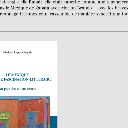
ristessa] « elle fumait, elle était superbe comme une tenancièr
ans le Mexique de Zapata avec Marlon Brando – avec les brave
 personnage très mexicain, rassemble de manière syncrétique to