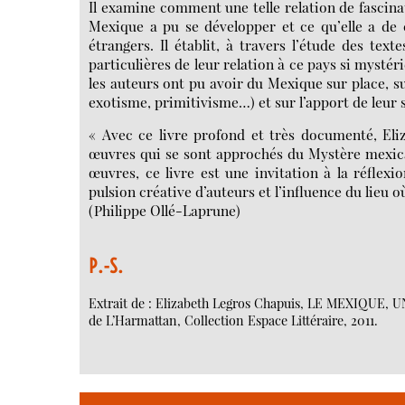
Il examine comment une telle relation de fascinat
Mexique a pu se développer et ce qu’elle a de 
étrangers. Il établit, à travers l’étude des te
particulières de leur relation à ce pays si mystér
les auteurs ont pu avoir du Mexique sur place, sur
exotisme, primitivisme…) et sur l’apport de leur s
« Avec ce livre profond et très documenté, Eli
œuvres qui se sont approchés du Mystère mexicai
œuvres, ce livre est une invitation à la réflexio
pulsion créative d’auteurs et l’influence du lieu où
(Philippe Ollé-Laprune)
P.-S.
Extrait de : Elizabeth Legros Chapuis, LE MEXIQUE,
de L’Harmattan, Collection Espace Littéraire, 2011.