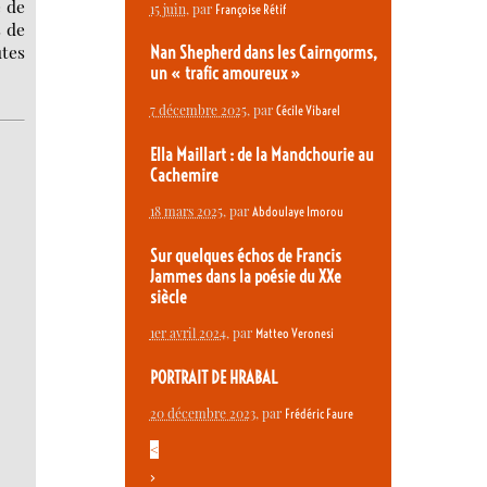
e de
15 juin
, par
Françoise Rétif
s de
utes
Nan Shepherd dans les Cairngorms,
un « trafic amoureux »
7 décembre 2025
, par
Cécile Vibarel
Ella Maillart : de la Mandchourie au
Cachemire
18 mars 2025
, par
Abdoulaye Imorou
Sur quelques échos de Francis
Jammes dans la poésie du XXe
siècle
1er avril 2024
, par
Matteo Veronesi
PORTRAIT DE HRABAL
20 décembre 2023
, par
Frédéric Faure
<
>