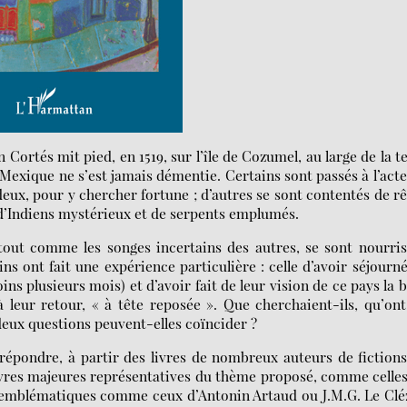
Cortés mit pied, en 1519, sur l’île de Cozumel, au large de la t
Mexique ne s’est jamais démentie. Certains sont passés à l’acte
ux, pour y chercher fortune ; d’autres se sont contentés de r
d’Indiens mystérieux et de serpents emplumés.
 tout comme les songes incertains des autres, se sont nourri
ins ont fait une expérience particulière : celle d’avoir séjourn
 plusieurs mois) et d’avoir fait de leur vision de ce pays la 
 à leur retour, « à tête reposée ». Que cherchaient-ils, qu’ont
deux questions peuvent-elles coïncider ?
 répondre, à partir des livres de nombreux auteurs de fiction
uvres majeures représentatives du thème proposé, comme celle
emblématiques comme ceux d’Antonin Artaud ou J.M.G. Le Clé