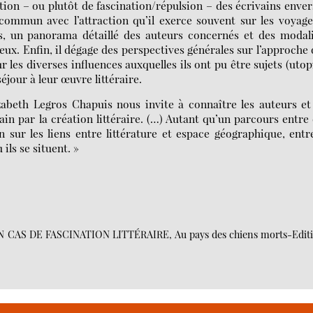
ion – ou plutôt de fascination/répulsion – des écrivains enver
commun avec l’attraction qu’il exerce souvent sur les voyag
xtes, un panorama détaillé des auteurs concernés et des modal
ieux. Enfin, il dégage des perspectives générales sur l’approche
 les diverses influences auxquelles ils ont pu être sujets (utop
éjour à leur œuvre littéraire.
zabeth Legros Chapuis nous invite à connaître les auteurs et
n par la création littéraire. (…) Autant qu’un parcours entre
n sur les liens entre littérature et espace géographique, entr
 ils se situent. »
 UN CAS DE FASCINATION LITTÉRAIRE, Au pays des chiens morts-Edit