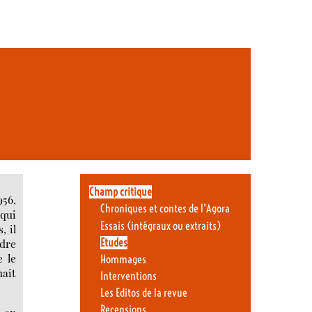
Champ critique
956,
Chroniques et contes de l’Agora
 qui
Essais (intégraux ou extraits)
, il
Etudes
ndre
e le
Hommages
uait
Interventions
Les Editos de la revue
Recensions