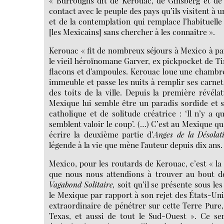
« Burroughs dit de Kerouac, de Ginsberg et de 
contact avec le peuple des pays qu’ils visitent à 
et de la contemplation qui remplace l’habituell
[les Mexicains] sans chercher à les connaître ».
Kerouac « fit de nombreux séjours à Mexico à par
le vieil héroïnomane Garver, ex pickpocket de Ti
flacons et d’ampoules. Kerouac loue une chambre s
immeuble et passe les nuits à remplir ses carne
des toits de la ville. Depuis la première révél
Mexique lui semble être un paradis sordide et sa
catholique et de solitude créatrice : ‘Il n’y a 
semblent valoir le coup’. (…) C’est au Mexique qu
écrire la deuxième partie d’
Anges de la Désolat
légende à la vie que mène l’auteur depuis dix ans.
Mexico, pour les routards de Kerouac, c’est « la 
que nous nous attendions à trouver au bout de
Vagabond Solitaire,
soit qu’il se présente sous le
le Mexique par rapport à son rejet des États-Unis,
extraordinaire de pénétrer sur cette Terre Pure, 
Texas, et aussi de tout le Sud-Ouest ». Ce sen