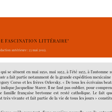
DE FASCINATION LITTÉRAIRE"
daction antérieure : 23 mai 2011).
ui se situent en mai 1950, mai 1952, à l’été 1955, à l’automne 1
oute
a fait partie notamment de la grande expédition mexicaine
gory Corso et les frères Orlovsky. « De tous les écrivains beats
indique Jacqueline Starer. Il ne faut pas oublier, pour compre
 famille française bretonne est resté catholique. Le fait qu
 très vivante et fait partie de la vie de tous les jours » constit