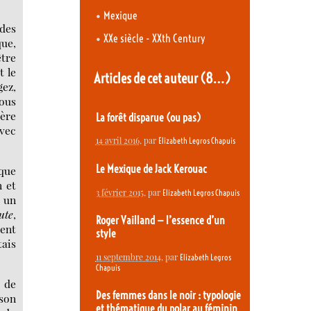
•
Mexique
 des
•
XXe siècle - XXth Century
que,
être
t le
Articles de cet auteur
(8…)
gez,
vous
ière
La forêt disparue (ou pas)
avec
14 avril 2016
, par
Elizabeth Legros Chapuis
Le Mexique de Jack Kerouac
 que
n et
3 février 2015
, par
Elizabeth Legros Chapuis
e un
ute
,
Roger Vailland — l’essence d’un
sent
style
tais
11 septembre 2014
, par
Elizabeth Legros
Chapuis
,
de
Des femmes dans le noir : typologie
 son
et thématique du polar au féminin