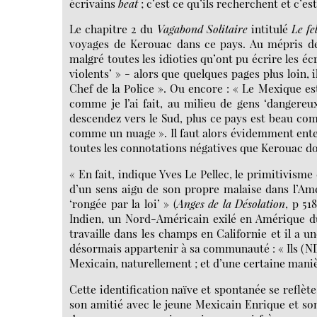
écrivains
beat
; c’est ce qu’ils recherchent et c’e
Le chapitre 2 du
Vagabond Solitaire
intitulé
Le fe
voyages de Kerouac dans ce pays. Au mépris de 
malgré toutes les idioties qu’ont pu écrire les é
violents’ » - alors que quelques pages plus loin,
Chef de la Police ». Ou encore : « Le Mexique 
comme je l’ai fait, au milieu de gens ‘dangereu
descendez vers le Sud, plus ce pays est beau comm
comme un nuage ». Il faut alors évidemment ente
toutes les connotations négatives que Kerouac d
« En fait, indique Yves Le Pellec, le primitivism
d’un sens aigu de son propre malaise dans l’Amé
‘rongée par la loi’ » (
Anges de la Désolation
, p 51
Indien, un Nord-Américain exilé en Amérique d
travaille dans les champs en Californie et il a 
désormais appartenir à sa communauté : « Ils (NDL
Mexicain, naturellement ; et d’une certaine manièr
Cette identification naïve et spontanée se reflèt
son amitié avec le jeune Mexicain Enrique et so