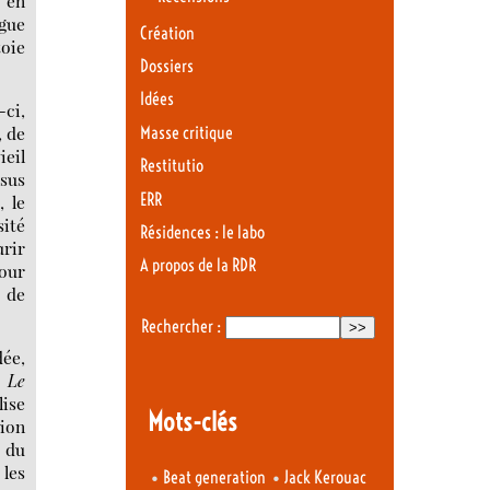
t en
ogue
Création
toie
Dossiers
Idées
-ci,
, de
Masse critique
ieil
Restitutio
ssus
ERR
e
, le
sité
Résidences : le labo
urir
A propos de la RDR
pour
r de
Rechercher :
dée,
s
Le
lise
Mots-clés
sion
t du
 les
•
•
Beat generation
Jack Kerouac