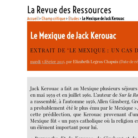
La Revue des Ressources
Accueil
>
Champ critique
>
Etudes
>
Le Mexique de Jack Kerouac
Le Mexique de Jack Kerouac
EXTRAIT DE "LE MEXIQUE : UN CAS 
mardi 3 février 2015
, par
Elizabeth Legros Chapuis
(Date de ré
Jack Kerouac a fait au Mexique plusieurs séjours q
en mai 1959 et en juillet 1961. L’auteur de
Sur la R
a rassemblé, à l’automne 1956, Allen Ginsberg, Gre
a probablement été le plus ému par le Mexique », 
cette prédilection, que Kerouac provenant d’une
Mexique fût « un pays catholique où la religion est
un élément important pour lui.