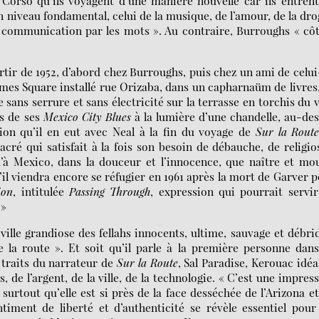
Corso qu’ils voyagent d’une manière nouvelle car ils entren
un niveau fondamental, celui de la musique, de l’amour, de la dr
e communication par les mots ». Au contraire, Burroughs « cô
tir de 1952, d’abord chez Burroughs, puis chez un ami de celui
mes Square installé rue Orizaba, dans un capharnaüm de livres
ans serrure et sans électricité sur la terrasse en torchis du v
ts de ses
Mexico City Blues
à la lumière d’une chandelle, au-de
ation qu’il en eut avec Neal à la fin du voyage de
Sur la Rout
cré qui satisfait à la fois son besoin de débauche, de religio
qu’à Mexico, dans la douceur et l’innocence, que naître et mo
’il viendra encore se réfugier en 1961 après la mort de Garver 
ion
, intitulée
Passing Through
, expression qui pourrait servi
 »
ville grandiose des fellahs innocents, ultime, sauvage et débri
 la route ». Et soit qu’il parle à la première personne dan
s traits du narrateur de
Sur la Route
, Sal Paradise, Kerouac idéa
 de l’argent, de la ville, de la technologie. « C’est une impres
surtout qu’elle est si près de la face desséchée de l’Arizona e
timent de liberté et d’authenticité se révèle essentiel pour