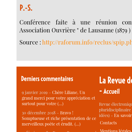
P.-S.
Conférence faite à une réunion con
Association Ouvrière " de Lausanne (1879 )
Source :
http://raforum.info/reclus/spip.p
Derniers commentaires
La Revue d
-
Accueil
9 janvier 2019 –
Chère Liliane, Un
grand merci pour votre appréciation et
surtout pour votre (…)
Revue électroniqu
pluridisciplinaire 
30 décembre 2018 –
Bravo !
idées) -
En savoi
Somptueuse et riche présentation de ce
Contacts
merveilleux poète et érudit. (…)
Mentions légales