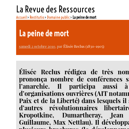
La Revue des Ressources
Accueil
>
Restitutio
>
Domaine public
>
La peine de mort
La peine de mort
samedi 2 octobre 2010
, par
Élisée Reclus (1830-1905)
Élisée Reclus rédigea de très nom
prononça nombre de conférences s
l’anarchie. Il participa aussi
d’organisations ouvrières (AIT notamm
Paix et de la Liberté) dans lesquels il
d’autres révolutionnaires libertai
Kropotkine, Dumartheray, Jean
Guillaume, Max Nettlau). Il développ