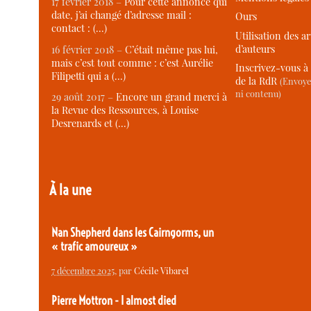
17 février 2018 –
Pour cette annonce qui
date, j’ai changé d’adresse mail :
Ours
contact : (…)
Utilisation des ar
d’auteurs
16 février 2018 –
C’était même pas lui,
mais c’est tout comme : c’est Aurélie
Inscrivez-vous à 
Filipetti qui a (…)
de la RdR
(Envoye
ni contenu)
29 août 2017 –
Encore un grand merci à
la Revue des Ressources, à Louise
Desrenards et (…)
À la une
Nan Shepherd dans les Cairngorms, un
« trafic amoureux »
7 décembre 2025
, par
Cécile Vibarel
Pierre Mottron - I almost died