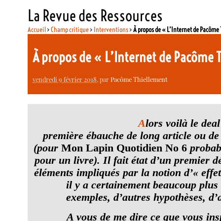
La Revue des Ressources
Accueil
>
Champ critique
>
Interventions
>
À propos de « L’Internet de Pacôme
À propos de « L’Internet de Pacôme 
vendredi 9 février 2018
, par
Pacôme Thiellement
A
lors voilà le dea
première ébauche de long article ou de p
(pour
Mon Lapin Quotidien No 6
probabl
pour un livre). Il fait état d’un premier 
éléments impliqués par la notion d’« eff
il y a certainement beaucoup plus
exemples, d’autres hypothèses, d’a
A vous de me dire ce que vous insp