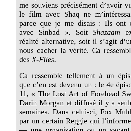
me souviens précisément d’avoir vu
le film avec Shaq ne m’intéressa
parce que je me disais : Ils ont c
avec Sinbad ». Soit
Shazaam
ex
réalité alternative, soit il s’agit d
nous cacher la vérité. Ca ressemb
des
X-Files
.
Ca ressemble tellement à un épi
que c’en est devenu un : le 4e épis
11, « The Lost Art of Forehead Swe
Darin Morgan et diffusé il y a seu
semaines. Dans celui-ci, Fox Muld
par un certain Reggie qui l’inform
— une organisation ou un savan