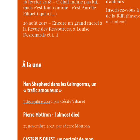
d’auteurs
16 février 2018 –
C’était même pas lui,
mais c’est tout comme : c’est Aurélie
Inscrivez-vous à 
Filipetti qui a (…)
de la RdR
(Envoye
ni contenu)
29 août 2017 –
Encore un grand merci à
la Revue des Ressources, à Louise
Desrenards et (…)
À la une
Nan Shepherd dans les Cairngorms, un
« trafic amoureux »
7 décembre 2025
, par
Cécile Vibarel
Pierre Mottron - I almost died
23 novembre 2025
, par
Pierre Mottron
CASTERUS OUEST, un portrait de mon