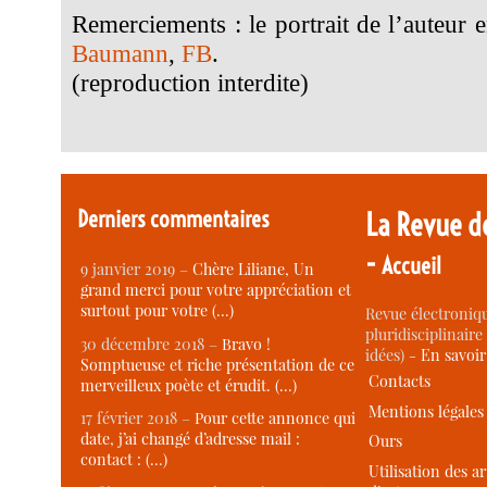
Remerciements : le portrait de l’auteur
Baumann
,
FB
.
(reproduction interdite)
Derniers commentaires
La Revue d
-
Accueil
9 janvier 2019 –
Chère Liliane, Un
grand merci pour votre appréciation et
surtout pour votre (…)
Revue électroniqu
pluridisciplinaire 
30 décembre 2018 –
Bravo !
idées) -
En savoi
Somptueuse et riche présentation de ce
Contacts
merveilleux poète et érudit. (…)
Mentions légales
17 février 2018 –
Pour cette annonce qui
date, j’ai changé d’adresse mail :
Ours
contact : (…)
Utilisation des ar