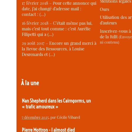
Mentions légales
17 février 2018 –
Pour cette annonce qui
date, j’ai changé d’adresse mail :
Ours
contact : (…)
Utilisation des ar
d’auteurs
16 février 2018 –
C’était même pas lui,
mais c’est tout comme : c’est Aurélie
Inscrivez-vous à 
Filipetti qui a (…)
de la RdR
(Envoye
ni contenu)
29 août 2017 –
Encore un grand merci à
la Revue des Ressources, à Louise
Desrenards et (…)
À la une
Nan Shepherd dans les Cairngorms, un
« trafic amoureux »
7 décembre 2025
, par
Cécile Vibarel
Pierre Mottron - I almost died