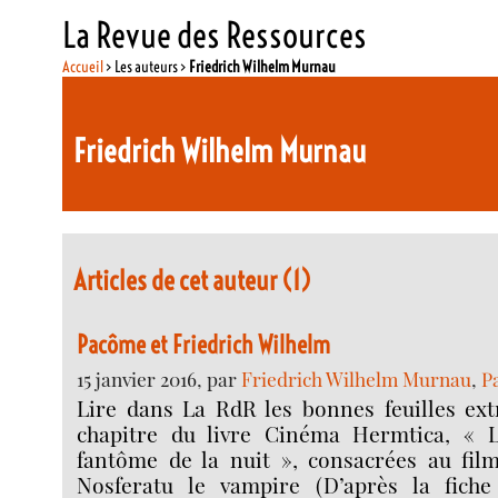
La Revue des Ressources
Accueil
> Les auteurs >
Friedrich Wilhelm Murnau
Friedrich Wilhelm Murnau
Articles de cet auteur (1)
Pacôme et Friedrich Wilhelm
15 janvier 2016, par
Friedrich Wilhelm Murnau
,
P
Lire dans La RdR les bonnes feuilles ext
chapitre du livre Cinéma Hermtica, « 
fantôme de la nuit », consacrées au fil
Nosferatu le vampire (D’après la fiche